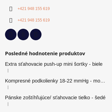
+421 948 155 619
+421 948 155 619
Posledné hodnotenie produktov
Extra sťahovacie push-up mini šortky - biele
|
Hodnotenie produktu je 5 z 5 hviezdičiek.
Kompresné podkolienky 18-22 mmHg - modré
|
Hodnotenie produktu je 5 z 5 hviezdičiek.
Pánske zoštíhľujúce/ sťahovacie tielko - šedé
|
Hodnotenie produktu je 5 z 5 hviezdičiek.