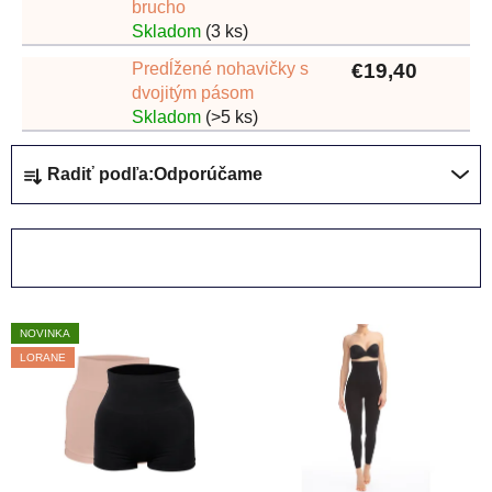
brucho
Skladom
(3 ks)
Predĺžené nohavičky s
€19,40
dvojitým pásom
Skladom
(>5 ks)
R
Radiť podľa:
Odporúčame
a
d
e
OTVORIŤ FILTER
n
i
V
e
NOVINKA
ý
p
LORANE
p
r
i
o
s
d
p
u