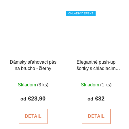
CHLADIVÝ EFEKT
Dámsky sťahovací pás
Elegantné push-up
na brucho - čierny
šortky s chladiacim
účinkom
Priemerné
Priemerné
Skladom
(3 ks)
Skladom
(1 ks)
hodnotenie
hodnotenie
produktu
produktu
€23,90
€32
od
od
je
je
5,0
5,0
DETAIL
DETAIL
z
z
5
5