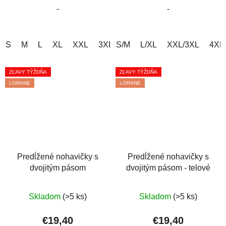
-
-
hviezdičiek.
hviezdičiek.
S
M
L
XL
XXL
3XL
S/M
4XL
L/XL
XXL/3XL
4XL
ZĽAVY TÝŽDŇA
ZĽAVY TÝŽDŇA
LORANE
LORANE
Predĺžené nohavičky s
Predĺžené nohavičky s
dvojitým pásom
dvojitým pásom - telové
Priemerné
Priemerné
Skladom
(>5 ks)
Skladom
(>5 ks)
hodnotenie
hodnotenie
produktu
produktu
€19,40
€19,40