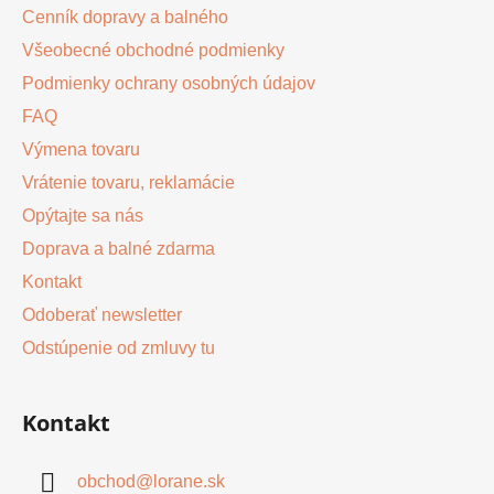
v
Cenník dopravy a balného
ý
Všeobecné obchodné podmienky
p
Podmienky ochrany osobných údajov
i
s
FAQ
u
Výmena tovaru
Vrátenie tovaru, reklamácie
Opýtajte sa nás
Doprava a balné zdarma
Kontakt
Odoberať newsletter
Odstúpenie od zmluvy tu
Kontakt
obchod
@
lorane.sk