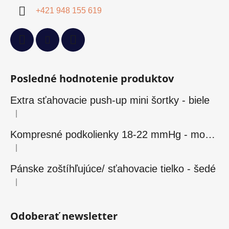
+421 948 155 619
Posledné hodnotenie produktov
Extra sťahovacie push-up mini šortky - biele
|
Hodnotenie produktu je 5 z 5 hviezdičiek.
Kompresné podkolienky 18-22 mmHg - modré
|
Hodnotenie produktu je 5 z 5 hviezdičiek.
Pánske zoštíhľujúce/ sťahovacie tielko - šedé
|
Hodnotenie produktu je 5 z 5 hviezdičiek.
Odoberať newsletter