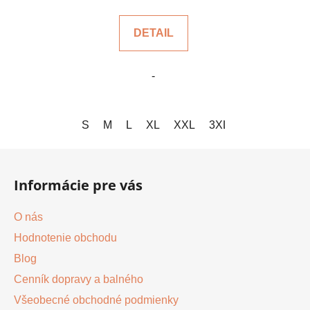
DETAIL
-
S
M
L
XL
XXL
3XL
4XL
5XL
Z
á
Informácie pre vás
p
ä
O nás
t
Hodnotenie obchodu
i
Blog
e
Cenník dopravy a balného
Všeobecné obchodné podmienky