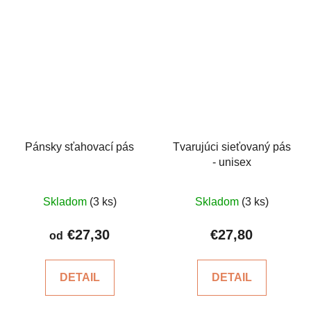
Pánsky sťahovací pás
Tvarujúci sieťovaný pás
- unisex
Priemerné
Skladom
(3 ks)
Skladom
(3 ks)
hodnotenie
produktu
€27,30
€27,80
od
je
4,4
DETAIL
DETAIL
z
5