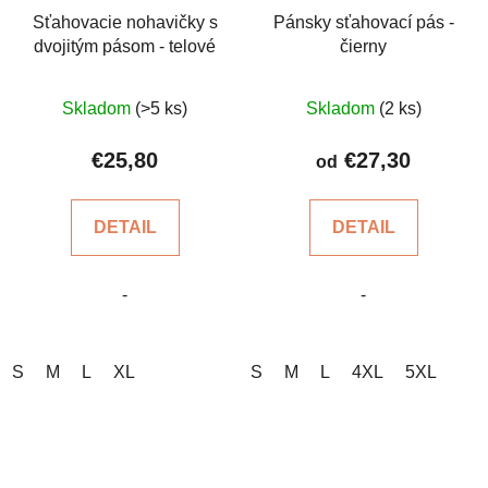
Sťahovacie nohavičky s
Pánsky sťahovací pás -
dvojitým pásom - telové
čierny
Priemerné
Priemerné
Skladom
(>5 ks)
Skladom
(2 ks)
hodnotenie
hodnotenie
produktu
produktu
€25,80
€27,30
od
je
je
5,0
4,7
DETAIL
DETAIL
z
z
5
5
-
-
hviezdičiek.
hviezdičiek.
S
M
L
XL
S
M
L
4XL
5XL