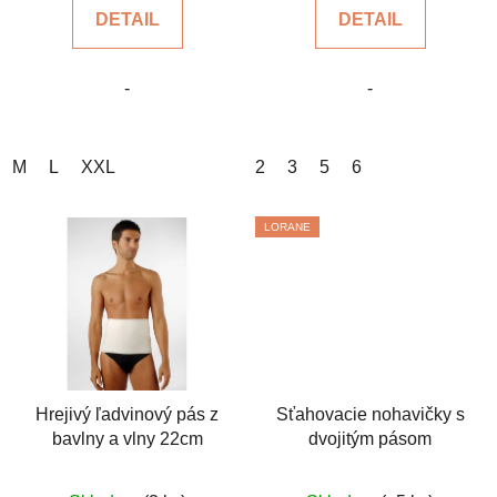
DETAIL
DETAIL
z
z
5
5
-
-
hviezdičiek.
hviezdičiek.
M
L
XXL
2
3
5
6
LORANE
Hrejivý ľadvinový pás z
Sťahovacie nohavičky s
bavlny a vlny 22cm
dvojitým pásom
Priemerné
Priemerné