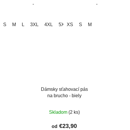
-
-
hviezdičiek.
S
M
L
3XL
4XL
5XL
XS
S
M
Dámsky sťahovací pás
na brucho - biely
Skladom
(2 ks)
€23,90
od