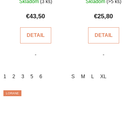
Skladom
(3 ks)
Skladom
(>5 ks)
hodnotenie
hodnotenie
produktu
produktu
€43,50
€25,80
je
je
5,0
5,0
DETAIL
DETAIL
z
z
5
5
-
-
hviezdičiek.
hviezdičiek.
1
2
3
5
6
S
M
L
XL
LORANE