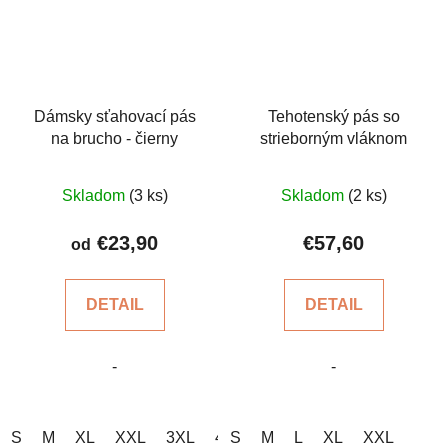
Dámsky sťahovací pás
Tehotenský pás so
na brucho - čierny
strieborným vláknom
Priemerné
Priemerné
Skladom
(3 ks)
Skladom
(2 ks)
hodnotenie
hodnotenie
produktu
produktu
€23,90
€57,60
od
je
je
5,0
4,8
DETAIL
DETAIL
z
z
5
5
-
-
hviezdičiek.
hviezdičiek.
S
M
XL
XXL
3XL
4XL
S
M
L
XL
XXL