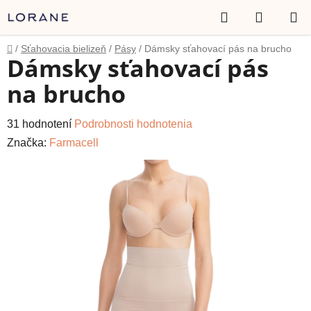
Prejsť
Hľadať
NÁKUP
na
obsah
KOŠÍK
Domov
/
Sťahovacia bielizeň
/
Pásy
/
Dámsky sťahovací pás na brucho
Dámsky sťahovací pás
na brucho
Priemerné
31 hodnotení
Podrobnosti hodnotenia
hodnotenie
Značka:
Farmacell
produktu
je
4,6
z
5
hviezdičiek.