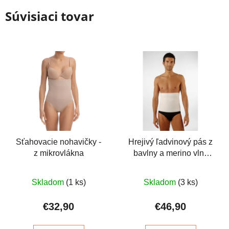
Súvisiaci tovar
Sťahovacie nohavičky -
Hrejivý ľadvinový pás z
z mikrovlákna
bavlny a merino vlny
27cm
Priemerné
Priemerné
Skladom
(1 ks)
Skladom
(3 ks)
hodnotenie
hodnotenie
produktu
produktu
€32,90
€46,90
je
je
4,2
5,0