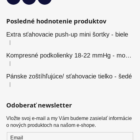
Posledné hodnotenie produktov
Extra sťahovacie push-up mini šortky - biele
|
Hodnotenie produktu je 5 z 5 hviezdičiek.
Kompresné podkolienky 18-22 mmHg - modré
|
Hodnotenie produktu je 5 z 5 hviezdičiek.
Pánske zoštíhľujúce/ sťahovacie tielko - šedé
|
Hodnotenie produktu je 5 z 5 hviezdičiek.
Odoberať newsletter
Vložte svoj e-mail a my Vám budeme zasielať informácie
o nových produktoch na našom e-shope.
Email