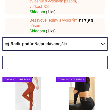
cvičenie s vysokým pásom,
veľkosť XS
Skladom
(1 ks)
Bezšvové legíny s vysokým
€17,60
pásom
Skladom
(1 ks)
R
Radiť podľa:
Najpredávanejšie
a
d
e
OTVORIŤ FILTER
n
i
V
e
TOTÁLNY VÝPREDAJ
TOTÁLNY VÝPREDAJ
ý
p
p
r
i
o
s
d
p