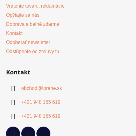
i
Vrátenie tovaru, reklamácie
s
Opýtajte sa nás
u
Doprava a balné zdarma
Kontakt
Odoberať newsletter
Odstúpenie od zmluvy tu
Kontakt
obchod
@
lorane.sk
+421 948 155 619
+421 948 155 619