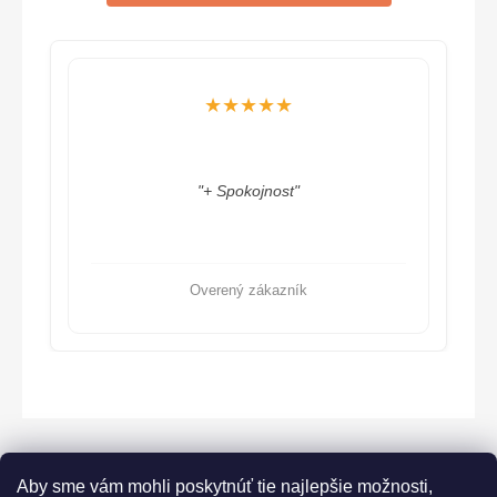
★★★★★
"Odporúčam, na základe ústretovosti,
ďakujem"
Overený zákazník
Aby sme vám mohli poskytnúť tie najlepšie možnosti,