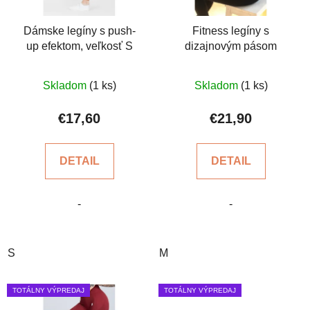
u
r
k
o
Dámske legíny s push-
Fitness legíny s
t
up efektom, veľkosť S
dizajnovým pásom
d
o
u
v
Priemerné
Priemerné
k
Skladom
(1 ks)
Skladom
(1 ks)
hodnotenie
hodnotenie
t
produktu
produktu
€17,60
€21,90
o
je
je
v
5,0
5,0
DETAIL
DETAIL
z
z
5
5
-
-
hviezdičiek.
hviezdičiek.
S
M
TOTÁLNY VÝPREDAJ
TOTÁLNY VÝPREDAJ