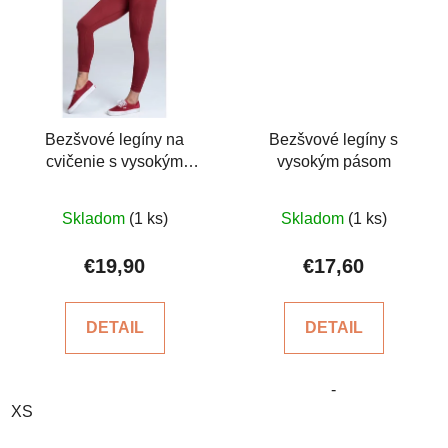
Bezšvové legíny na
Bezšvové legíny s
cvičenie s vysokým
vysokým pásom
pásom, veľkosť XS
Priemerné
Priemerné
Skladom
(1 ks)
Skladom
(1 ks)
hodnotenie
hodnotenie
produktu
produktu
€19,90
€17,60
je
je
5,0
5,0
DETAIL
DETAIL
z
z
5
5
-
hviezdičiek.
hviezdičiek.
XS