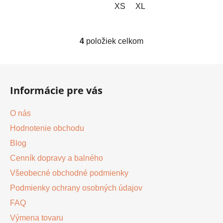
XS
XL
4
položiek celkom
O
v
l
Z
á
á
d
Informácie pre vás
p
a
ä
c
O nás
t
i
Hodnotenie obchodu
i
e
p
Blog
e
r
Cenník dopravy a balného
v
Všeobecné obchodné podmienky
k
y
Podmienky ochrany osobných údajov
v
FAQ
ý
Výmena tovaru
p