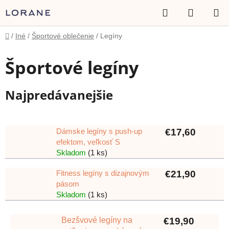
Prejsť
Hľadať
NÁKUP
na
obsah
KOŠÍK
Domov
/
Iné
/
Športové oblečenie
/
Legíny
Športové legíny
Najpredávanejšie
Dámske legíny s push-up
€17,60
efektom, veľkosť S
Skladom
(1 ks)
Fitness legíny s dizajnovým
€21,90
pásom
Skladom
(1 ks)
Bezšvové legíny na
€19,90