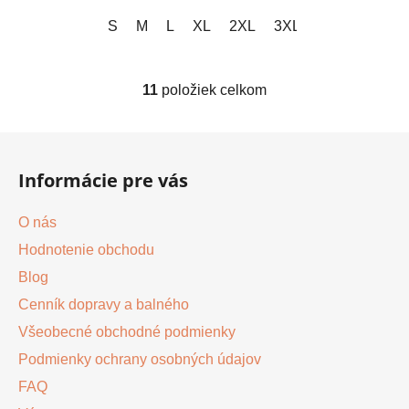
S
M
L
XL
2XL
3XL
11
položiek celkom
O
v
l
Z
á
á
d
Informácie pre vás
p
a
ä
c
O nás
t
i
Hodnotenie obchodu
i
e
p
Blog
e
r
Cenník dopravy a balného
v
Všeobecné obchodné podmienky
k
y
Podmienky ochrany osobných údajov
v
FAQ
ý