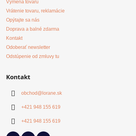
Výmena tovaru
p
i
Vrátenie tovaru, reklamácie
s
Opýtajte sa nás
u
Doprava a balné zdarma
Kontakt
Odoberať newsletter
Odstúpenie od zmluvy tu
Kontakt
obchod
@
lorane.sk
+421 948 155 619
+421 948 155 619