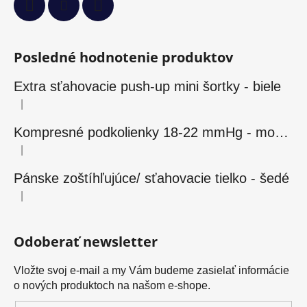
Posledné hodnotenie produktov
Extra sťahovacie push-up mini šortky - biele
|
Hodnotenie produktu je 5 z 5 hviezdičiek.
Kompresné podkolienky 18-22 mmHg - modré
|
Hodnotenie produktu je 5 z 5 hviezdičiek.
Pánske zoštíhľujúce/ sťahovacie tielko - šedé
|
Hodnotenie produktu je 5 z 5 hviezdičiek.
Odoberať newsletter
Vložte svoj e-mail a my Vám budeme zasielať informácie
o nových produktoch na našom e-shope.