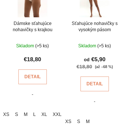
s
p
p
r
r
o
o
d
Dámske sťahujúce
Sťahujúce nohavičky s
nohavičky s krajkou
vysokým pásom
d
u
u
k
Priemerné
k
t
Skladom
(>5 ks)
Skladom
(>5 ks)
hodnotenie
t
o
produktu
€18,80
€5,90
o
od
v
je
€18,80
v
(až –68 %)
5,0
DETAIL
z
DETAIL
5
-
hviezdičiek.
-
XS
S
M
L
XL
XXL
3XL
XS
S
M