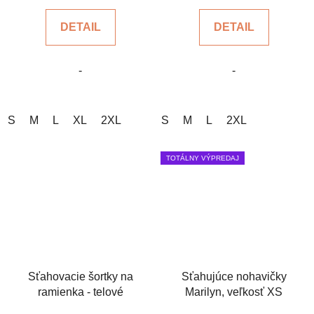
5,0
5,0
DETAIL
DETAIL
z
z
5
5
-
-
hviezdičiek.
hviezdičiek.
S
M
L
XL
2XL
S
M
L
2XL
TOTÁLNY VÝPREDAJ
Sťahovacie šortky na
Sťahujúce nohavičky
ramienka - telové
Marilyn, veľkosť XS