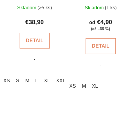
Priemerné
Priemerné
Skladom
(>5 ks)
Skladom
(1 ks)
hodnotenie
hodnotenie
produktu
produktu
€38,90
€4,90
od
je
je
(až –68 %)
5,0
4,2
DETAIL
z
z
DETAIL
5
5
-
hviezdičiek.
hviezdičiek.
-
XS
S
M
L
XL
XXL
XS
M
XL