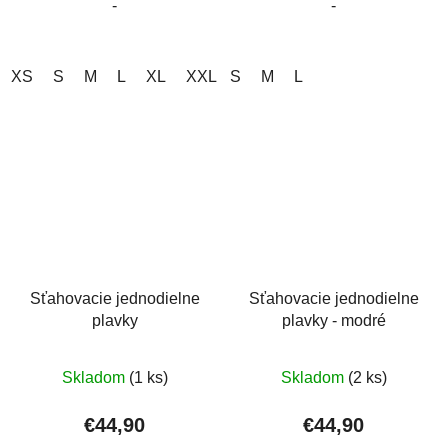
-
-
hviezdičiek.
hviezdičiek.
XS
S
M
L
XL
XXL
S
M
L
Sťahovacie jednodielne
Sťahovacie jednodielne
plavky
plavky - modré
Priemerné
Priemerné
Skladom
(1 ks)
Skladom
(2 ks)
hodnotenie
hodnotenie
produktu
produktu
€44,90
€44,90
je
je