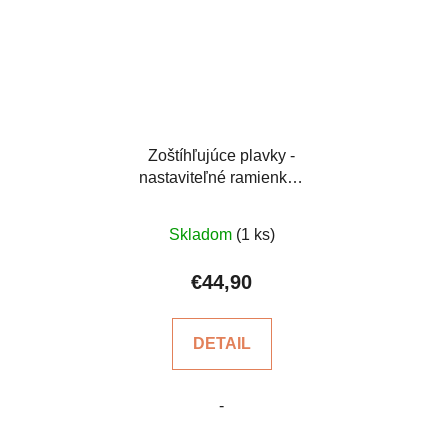
Zoštíhľujúce plavky -
nastaviteľné ramienka -
čierne
Priemerné
Skladom
(1 ks)
hodnotenie
produktu
€44,90
je
5,0
DETAIL
z
5
-
hviezdičiek.