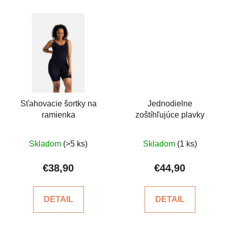
Sťahovacie šortky na
Jednodielne
ramienka
zoštíhľujúce plavky
Priemerné
Priemerné
Skladom
(>5 ks)
Skladom
(1 ks)
hodnotenie
hodnotenie
produktu
produktu
€38,90
€44,90
je
je
5,0
5,0
DETAIL
DETAIL
z
z
5
5