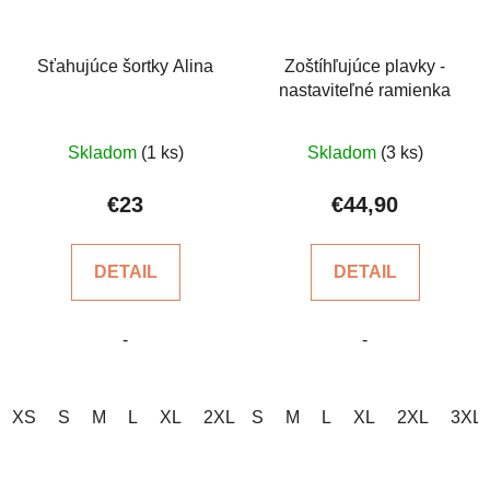
Sťahujúce šortky Alina
Zoštíhľujúce plavky -
nastaviteľné ramienka
Priemerné
Priemerné
Skladom
(1 ks)
Skladom
(3 ks)
hodnotenie
hodnotenie
produktu
produktu
€23
€44,90
je
je
4,2
5,0
DETAIL
DETAIL
z
z
5
5
-
-
hviezdičiek.
hviezdičiek.
XS
S
M
L
XL
2XL
S
3XL
M
L
XL
2XL
3XL