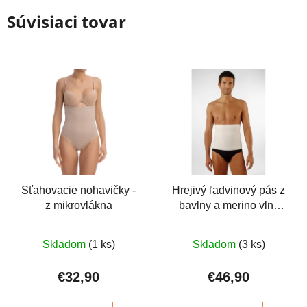
Súvisiaci tovar
Sťahovacie nohavičky -
Hrejivý ľadvinový pás z
z mikrovlákna
bavlny a merino vlny
27cm
Priemerné
Priemerné
Skladom
(1 ks)
Skladom
(3 ks)
hodnotenie
hodnotenie
produktu
produktu
€32,90
€46,90
je
je
4,2
5,0