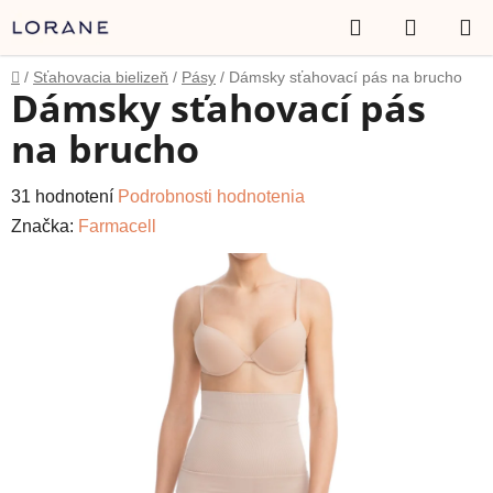
Prejsť
Hľadať
NÁKUP
na
obsah
KOŠÍK
Domov
/
Sťahovacia bielizeň
/
Pásy
/
Dámsky sťahovací pás na brucho
Dámsky sťahovací pás
na brucho
Priemerné
31 hodnotení
Podrobnosti hodnotenia
hodnotenie
Značka:
Farmacell
produktu
je
4,6
z
5
hviezdičiek.