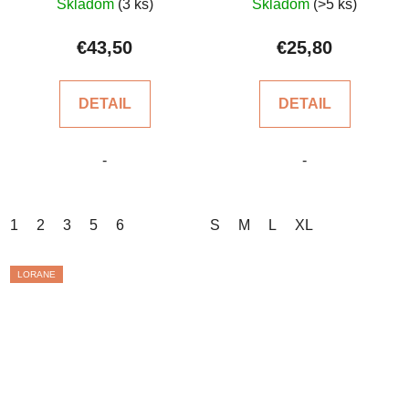
Skladom
(3 ks)
Skladom
(>5 ks)
hodnotenie
hodnotenie
produktu
produktu
€43,50
€25,80
je
je
5,0
5,0
DETAIL
DETAIL
z
z
5
5
-
-
hviezdičiek.
hviezdičiek.
1
2
3
5
6
S
M
L
XL
LORANE