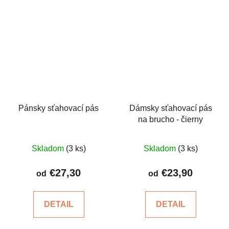
Pánsky sťahovací pás
Dámsky sťahovací pás
na brucho - čierny
Priemerné
Priemerné
Skladom
(3 ks)
Skladom
(3 ks)
hodnotenie
hodnotenie
produktu
produktu
€27,30
€23,90
od
od
je
je
4,4
5,0
DETAIL
DETAIL
z
z
5
5