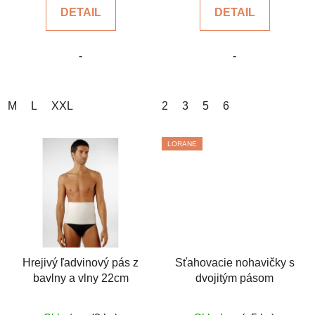
DETAIL
DETAIL
z
z
5
5
-
-
hviezdičiek.
hviezdičiek.
M
L
XXL
2
3
5
6
LORANE
Hrejivý ľadvinový pás z
Sťahovacie nohavičky s
bavlny a vlny 22cm
dvojitým pásom
Priemerné
Priemerné