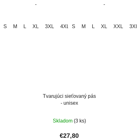
-
-
hviezdičiek.
hviezdičiek.
S
M
L
XL
3XL
4XL
S
5XL
M
L
XL
XXL
3XL
Tvarujúci sieťovaný pás
- unisex
Skladom
(3 ks)
€27,80