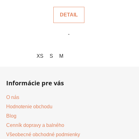
DETAIL
-
XS
S
M
Z
á
Informácie pre vás
p
ä
O nás
t
Hodnotenie obchodu
i
Blog
e
Cenník dopravy a balného
Všeobecné obchodné podmienky