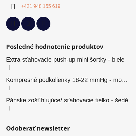
+421 948 155 619
Posledné hodnotenie produktov
Extra sťahovacie push-up mini šortky - biele
|
Hodnotenie produktu je 5 z 5 hviezdičiek.
Kompresné podkolienky 18-22 mmHg - modré
|
Hodnotenie produktu je 5 z 5 hviezdičiek.
Pánske zoštíhľujúce/ sťahovacie tielko - šedé
|
Hodnotenie produktu je 5 z 5 hviezdičiek.
Odoberať newsletter