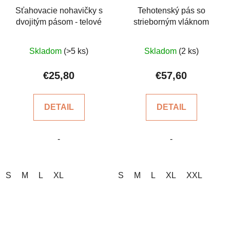
Sťahovacie nohavičky s
Tehotenský pás so
dvojitým pásom - telové
strieborným vláknom
Priemerné
Priemerné
Skladom
(>5 ks)
Skladom
(2 ks)
hodnotenie
hodnotenie
produktu
produktu
€25,80
€57,60
je
je
5,0
4,8
DETAIL
DETAIL
z
z
5
5
-
-
hviezdičiek.
hviezdičiek.
S
M
L
XL
S
M
L
XL
XXL