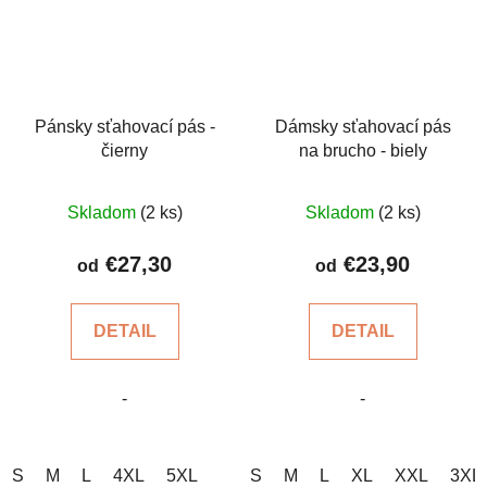
Pánsky sťahovací pás -
Dámsky sťahovací pás
čierny
na brucho - biely
Priemerné
Skladom
(2 ks)
Skladom
(2 ks)
hodnotenie
produktu
€27,30
€23,90
od
od
je
4,7
DETAIL
DETAIL
z
5
-
-
hviezdičiek.
S
M
L
4XL
5XL
S
M
L
XL
XXL
3XL