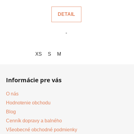
DETAIL
-
XS
S
M
Z
á
Informácie pre vás
p
ä
O nás
t
Hodnotenie obchodu
i
Blog
e
Cenník dopravy a balného
Všeobecné obchodné podmienky