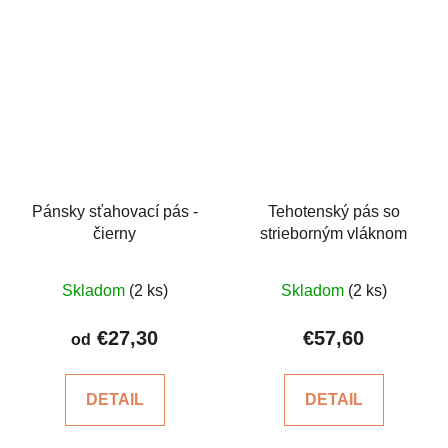
Pánsky sťahovací pás -
Tehotenský pás so
čierny
strieborným vláknom
Priemerné
Priemerné
Skladom
(2 ks)
Skladom
(2 ks)
hodnotenie
hodnotenie
produktu
produktu
€27,30
€57,60
od
je
je
4,7
4,8
DETAIL
DETAIL
z
z
5
5