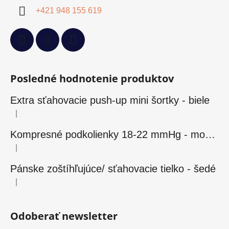
+421 948 155 619
Posledné hodnotenie produktov
Extra sťahovacie push-up mini šortky - biele
|
Hodnotenie produktu je 5 z 5 hviezdičiek.
Kompresné podkolienky 18-22 mmHg - modré
|
Hodnotenie produktu je 5 z 5 hviezdičiek.
Pánske zoštíhľujúce/ sťahovacie tielko - šedé
|
Hodnotenie produktu je 5 z 5 hviezdičiek.
Odoberať newsletter