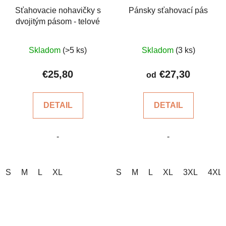
Sťahovacie nohavičky s
Pánsky sťahovací pás
dvojitým pásom - telové
Priemerné
Priemerné
Skladom
(>5 ks)
Skladom
(3 ks)
hodnotenie
hodnotenie
produktu
produktu
€25,80
€27,30
od
je
je
5,0
4,4
DETAIL
DETAIL
z
z
5
5
-
-
hviezdičiek.
hviezdičiek.
S
M
L
XL
S
M
L
XL
3XL
4XL