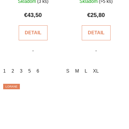
Skladom
(3 ks)
Skladom
(>5 ks)
hodnotenie
hodnotenie
produktu
produktu
€43,50
€25,80
je
je
5,0
5,0
DETAIL
DETAIL
z
z
5
5
-
-
hviezdičiek.
hviezdičiek.
1
2
3
5
6
S
M
L
XL
LORANE