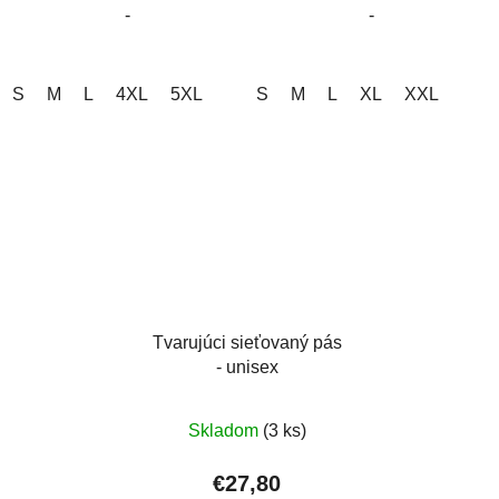
-
-
hviezdičiek.
hviezdičiek.
S
M
L
4XL
5XL
S
M
L
XL
XXL
Tvarujúci sieťovaný pás
- unisex
Skladom
(3 ks)
€27,80