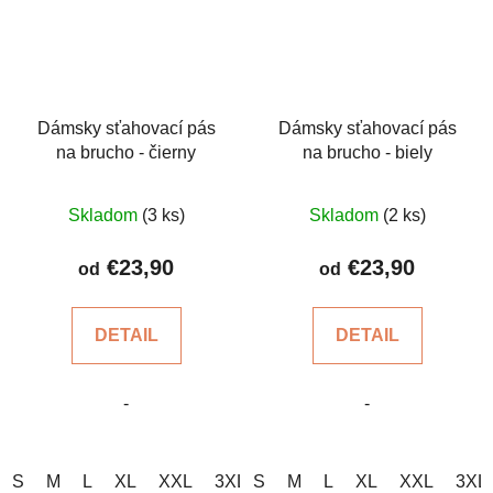
Dámsky sťahovací pás
Dámsky sťahovací pás
na brucho - čierny
na brucho - biely
Priemerné
Skladom
(3 ks)
Skladom
(2 ks)
hodnotenie
produktu
€23,90
€23,90
od
od
je
5,0
DETAIL
DETAIL
z
5
-
-
hviezdičiek.
S
M
L
XL
XXL
3XL
S
4XL
M
L
XL
XXL
3XL