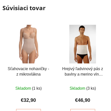
Súvisiaci tovar
Sťahovacie nohavičky -
Hrejivý ľadvinový pás z
z mikrovlákna
bavlny a merino vlny
27cm
Priemerné
Priemerné
Skladom
(1 ks)
Skladom
(3 ks)
hodnotenie
hodnotenie
produktu
produktu
€32,90
€46,90
je
je
4,2
5,0