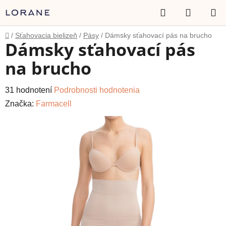
Prejsť
Hľadať
NÁKUP
na
obsah
KOŠÍK
Domov
/
Sťahovacia bielizeň
/
Pásy
/
Dámsky sťahovací pás na brucho
Dámsky sťahovací pás
na brucho
Priemerné
31 hodnotení
Podrobnosti hodnotenia
hodnotenie
Značka:
Farmacell
produktu
je
4,6
z
5
hviezdičiek.