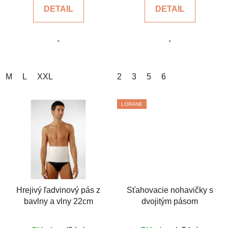
DETAIL
DETAIL
z
z
5
5
-
-
hviezdičiek.
hviezdičiek.
M
L
XXL
2
3
5
6
LORANE
Hrejivý ľadvinový pás z
Sťahovacie nohavičky s
bavlny a vlny 22cm
dvojitým pásom
Priemerné
Priemerné