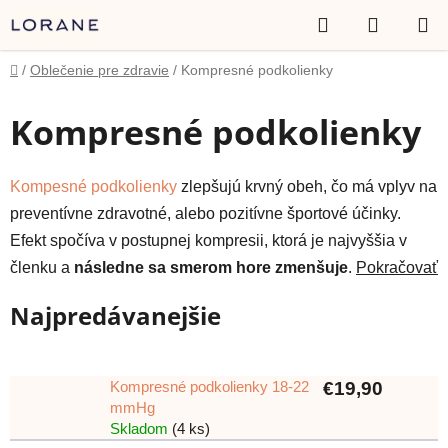
Prejsť
Hľadať
NÁKUP
na
obsah
KOŠÍK
Domov
/
Oblečenie pre zdravie
/
Kompresné podkolienky
Kompresné podkolienky
Kompesné podkolienky
zlepšujú krvný obeh, čo má vplyv na
preventívne zdravotné, alebo pozitívne športové účinky.
Efekt spočíva v postupnej kompresii, ktorá je najvyššia v
členku a
následne sa smerom hore zmenšuje
.
Pokračovať
Najpredávanejšie
Kompresné podkolienky 18-22
€19,90
mmHg
Skladom
(4 ks)