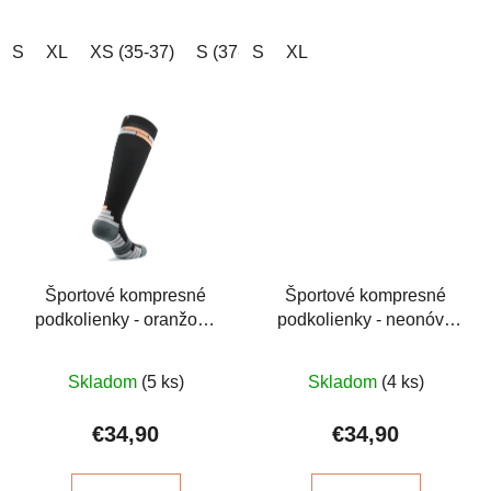
S
XL
XS (35-37)
S (37-39)
S
XL
M (39-41)
L (41-43)
X
Športové kompresné
Športové kompresné
podkolienky - oranžovo
podkolienky - neonóvo
čierne
žlté
Priemerné
Priemerné
Skladom
(5 ks)
Skladom
(4 ks)
hodnotenie
hodnotenie
produktu
produktu
€34,90
€34,90
je
je
5,0
5,0