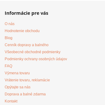
l
Z
á
á
d
Informácie pre vás
p
a
ä
c
O nás
t
i
Hodnotenie obchodu
i
e
p
Blog
e
r
Cenník dopravy a balného
v
Všeobecné obchodné podmienky
k
y
Podmienky ochrany osobných údajov
v
FAQ
ý
Výmena tovaru
p
i
Vrátenie tovaru, reklamácie
s
Opýtajte sa nás
u
Doprava a balné zdarma
Kontakt