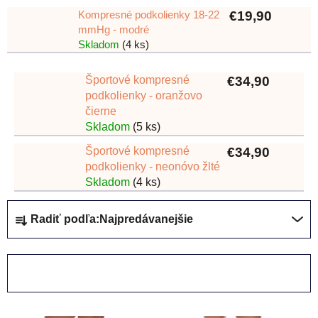
Kompresné podkolienky 18-22
€19,90
mmHg - modré
Skladom
(4 ks)
Športové kompresné
€34,90
podkolienky - oranžovo
čierne
Skladom
(5 ks)
Športové kompresné
€34,90
podkolienky - neonóvo žlté
Skladom
(4 ks)
R
Radiť podľa:
Najpredávanejšie
a
d
e
OTVORIŤ FILTER
n
i
V