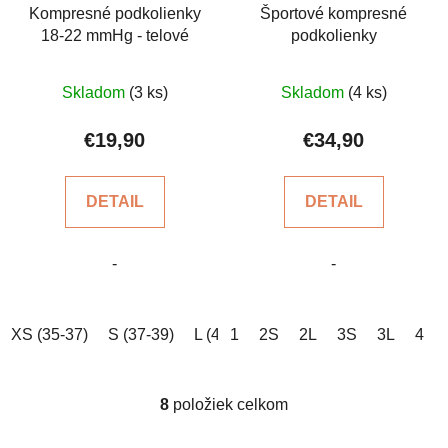
Kompresné podkolienky
Športové kompresné
18-22 mmHg - telové
podkolienky
Priemerné
Priemerné
Skladom
(3 ks)
Skladom
(4 ks)
hodnotenie
hodnotenie
produktu
produktu
€19,90
€34,90
je
je
5,0
5,0
DETAIL
DETAIL
z
z
5
5
-
-
hviezdičiek.
hviezdičiek.
XS (35-37)
S (37-39)
L (41-43)
1
2S
XL (43-45)
2L
3S
XXL (45-4
3L
4
8
položiek celkom
O
v