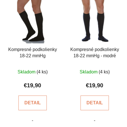
e
ý
p
p
r
i
o
s
d
p
u
r
k
o
Kompresné podkolienky
Kompresné podkolienky
t
18-22 mmHg
18-22 mmHg - modré
d
o
u
v
Priemerné
Priemerné
k
Skladom
(4 ks)
Skladom
(4 ks)
hodnotenie
hodnotenie
t
produktu
produktu
€19,90
€19,90
o
je
je
v
4,8
5,0
DETAIL
DETAIL
z
z
5
5
-
-
hviezdičiek.
hviezdičiek.