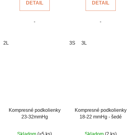
DETAIL
DETAIL
z
z
5
5
-
-
hviezdičiek.
hviezdičiek.
2L
3S
3L
Kompresné podkolienky
Kompresné podkolienky
23-32mmHg
18-22 mmHg - šedé
Priemerné
Skladom
(>5 ks)
Skladom
(2 ks)