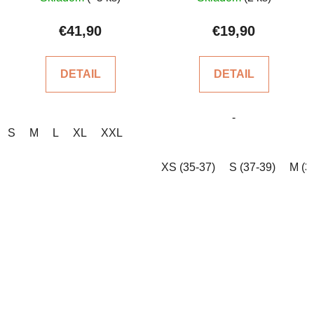
hodnotenie
produktu
€41,90
€19,90
je
5,0
DETAIL
DETAIL
z
5
-
hviezdičiek.
S
M
L
XL
XXL
XS (35-37)
S (37-39)
M (3