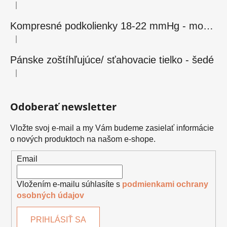
|
Hodnotenie produktu je 5 z 5 hviezdičiek.
Kompresné podkolienky 18-22 mmHg - modré
|
Hodnotenie produktu je 5 z 5 hviezdičiek.
Pánske zoštíhľujúce/ sťahovacie tielko - šedé
|
Hodnotenie produktu je 5 z 5 hviezdičiek.
Odoberať newsletter
Vložte svoj e-mail a my Vám budeme zasielať informácie
o nových produktoch na našom e-shope.
Email
Vložením e-mailu súhlasíte s
podmienkami ochrany
osobných údajov
PRIHLÁSIŤ SA