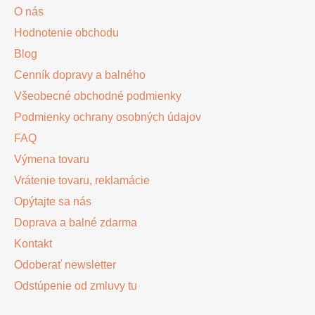
ä
O nás
t
Hodnotenie obchodu
i
Blog
e
Cenník dopravy a balného
Všeobecné obchodné podmienky
Podmienky ochrany osobných údajov
FAQ
Výmena tovaru
Vrátenie tovaru, reklamácie
Opýtajte sa nás
Doprava a balné zdarma
Kontakt
Odoberať newsletter
Odstúpenie od zmluvy tu