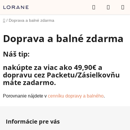
Prejsť
Hľadať
NÁKUP
na
obsah
KOŠÍK
Domov
/
Doprava a balné zdarma
Doprava a balné zdarma
Náš tip:
nakúpte za viac ako 49,90€ a
dopravu cez Packetu/Zásielkovňu
máte zadarmo.
Porovnanie nájdete v
cenníku dopravy a balného
.
Z
á
Informácie pre vás
p