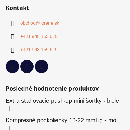
Kontakt
obchod
@
lorane.sk
+421 948 155 619
+421 948 155 619
Posledné hodnotenie produktov
Extra sťahovacie push-up mini šortky - biele
|
Hodnotenie produktu je 5 z 5 hviezdičiek.
Kompresné podkolienky 18-22 mmHg - modré
|
Hodnotenie produktu je 5 z 5 hviezdičiek.