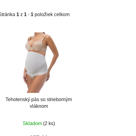
Stránka
1
z
1
-
1
položiek celkom
V
ý
p
i
s
p
r
o
d
Tehotenský pás so strieborným
u
vláknom
k
t
Priemerné
Skladom
(2 ks)
o
hodnotenie
v
produktu