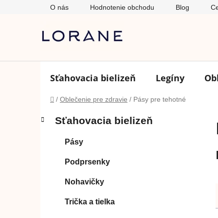
Prejsť
O nás
Hodnotenie obchodu
Blog
Ce
na
obsah
Sťahovacia bielizeň
Legíny
Ob
Domov
/
Oblečenie pre zdravie
/
Pásy pre tehotné
B
K
Preskočiť
Sťahovacia bielizeň
a
o
kategórie
t
č
Pásy
e
n
g
ý
Podprsenky
ó
p
r
Nohavičky
i
a
e
n
Trička a tielka
e