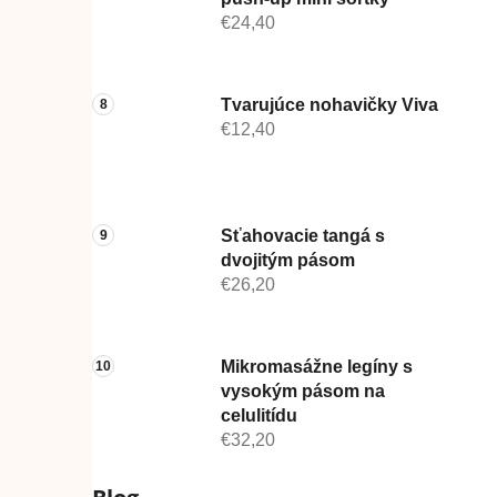
€24,40
Tvarujúce nohavičky Viva
€12,40
Sťahovacie tangá s
dvojitým pásom
€26,20
Mikromasážne legíny s
vysokým pásom na
celulitídu
€32,20