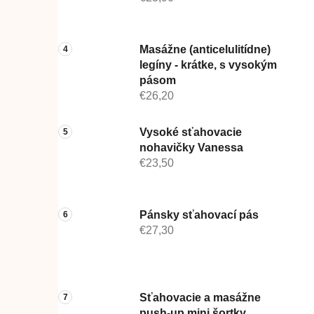
Masážne (anticelulitídne)
legíny - krátke, s vysokým
pásom
€26,20
Vysoké sťahovacie
nohavičky Vanessa
€23,50
Pánsky sťahovací pás
€27,30
Sťahovacie a masážne
push-up mini šortky