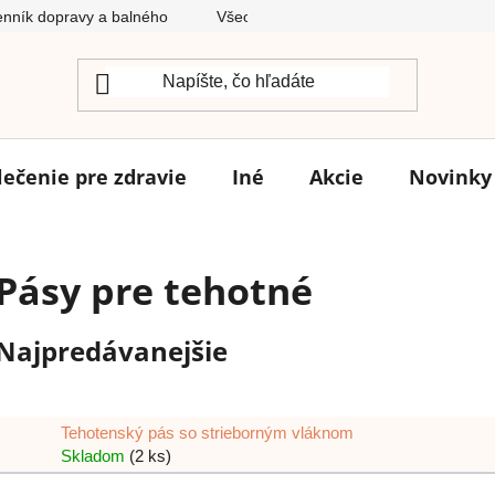
nník dopravy a balného
Všeobecné obchodné podmienky
lečenie pre zdravie
Iné
Akcie
Novinky
Pásy pre tehotné
Najpredávanejšie
Tehotenský pás so strieborným vláknom
Skladom
(2 ks)