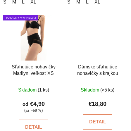
S
M
L
XL
S
M
L
XL
TOTÁLNY VÝPREDAJ
Sťahujúce nohavičky
Dámske sťahujúce
Marilyn, veľkosť XS
nohavičky s krajkou
Priemerné
Priemerné
Skladom
(1 ks)
Skladom
(>5 ks)
hodnotenie
hodnotenie
produktu
produktu
€4,90
€18,80
od
je
je
(až –68 %)
4,2
5,0
DETAIL
z
z
DETAIL