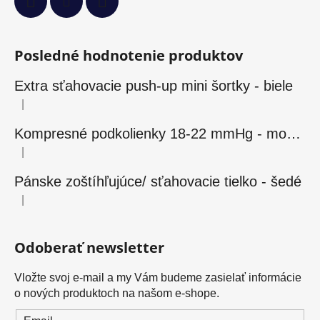
Posledné hodnotenie produktov
Extra sťahovacie push-up mini šortky - biele
|
Hodnotenie produktu je 5 z 5 hviezdičiek.
Kompresné podkolienky 18-22 mmHg - modré
|
Hodnotenie produktu je 5 z 5 hviezdičiek.
Pánske zoštíhľujúce/ sťahovacie tielko - šedé
|
Hodnotenie produktu je 5 z 5 hviezdičiek.
Odoberať newsletter
Vložte svoj e-mail a my Vám budeme zasielať informácie
o nových produktoch na našom e-shope.