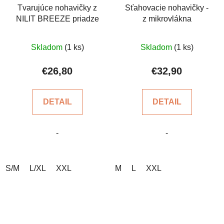
Tvarujúce nohavičky z
Sťahovacie nohavičky -
NILIT BREEZE priadze
z mikrovlákna
Priemerné
Priemerné
Skladom
(1 ks)
Skladom
(1 ks)
hodnotenie
hodnotenie
produktu
produktu
€26,80
€32,90
je
je
5,0
4,2
DETAIL
DETAIL
z
z
5
5
-
-
hviezdičiek.
hviezdičiek.
S/M
L/XL
XXL
M
L
XXL