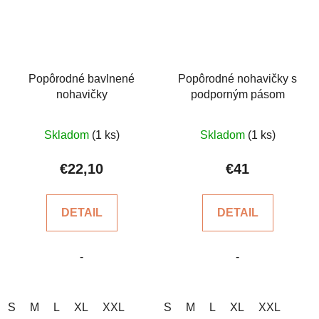
Popôrodné bavlnené
Popôrodné nohavičky s
nohavičky
podporným pásom
Priemerné
Priemerné
Skladom
(1 ks)
Skladom
(1 ks)
hodnotenie
hodnotenie
produktu
produktu
€22,10
€41
je
je
5,0
5,0
DETAIL
DETAIL
z
z
5
5
-
-
hviezdičiek.
hviezdičiek.
S
M
L
XL
XXL
S
M
L
XL
XXL