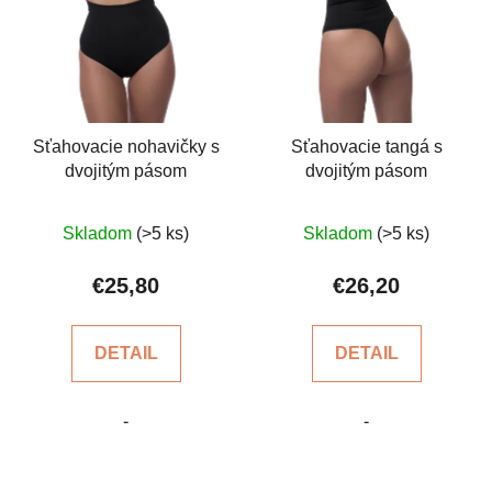
Sťahovacie nohavičky s
Sťahovacie tangá s
dvojitým pásom
dvojitým pásom
Priemerné
Priemerné
Skladom
(>5 ks)
Skladom
(>5 ks)
hodnotenie
hodnotenie
produktu
produktu
€25,80
€26,20
je
je
5,0
4,6
DETAIL
DETAIL
z
z
5
5
-
-
hviezdičiek.
hviezdičiek.