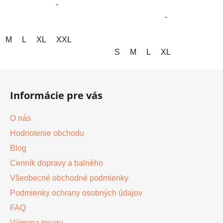
-
hviezdičiek.
hviezdičiek.
-
M
L
XL
XXL
S
M
L
XL
Z
á
Informácie pre vás
p
ä
O nás
t
Hodnotenie obchodu
i
Blog
e
Cenník dopravy a balného
Všeobecné obchodné podmienky
Podmienky ochrany osobných údajov
FAQ
Výmena tovaru