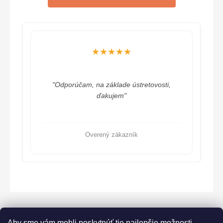
★★★★★
"Odporúčam, na základe ústretovosti,
ďakujem"
Overený zákazník
Aby sme vám mohli poskytnúť tie najlepšie možnosti,