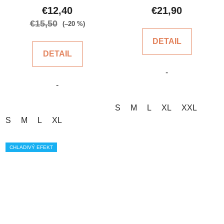
produktu
produktu
€12,40
€21,90
je
je
€15,50
(–20 %)
5,0
4,6
DETAIL
z
z
DETAIL
5
5
-
hviezdičiek.
hviezdičiek.
-
S
M
L
XL
XXL
S
M
L
XL
CHLADIVÝ EFEKT