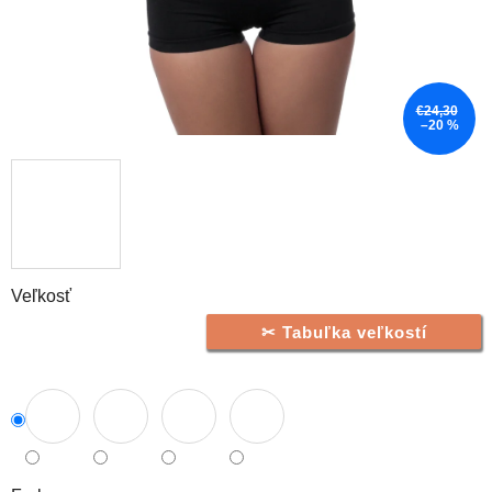
€24,30
–20 %
Veľkosť
Tabuľka veľkostí