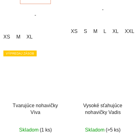
5
5
-
hviezdičiek.
hviezdičiek.
-
XS
S
M
L
XL
XXL
XS
M
XL
VÝPREDAJ ZÁSOB
Tvarujúce nohavičky
Vysoké sťahujúce
Viva
nohavičky Vadis
Priemerné
Priemerné
Skladom
(1 ks)
Skladom
(>5 ks)
hodnotenie
hodnotenie