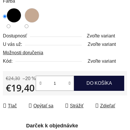
Farba
Dostupnosť
Zvoľte variant
U vás už:
Zvoľte variant
Možnosti doručenia
Kód:
Zvoľte variant
€24,30
–20 %
DO KOŠÍKA
€19,40
Jednotková cena:
Tlač
Opýtať sa
Strážiť
Zdieľať
Darček k objednávke