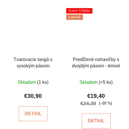
ZĽAVY TÝŽDŇA
LORANE
Tvarovacie tangá s
Predĺžené nohavičky s
vysokým pásom
dvojitým pásom - telové
Priemerné
Priemerné
Skladom
(1 ks)
Skladom
(>5 ks)
hodnotenie
hodnotenie
produktu
produktu
€30,90
€19,40
je
je
€24,30
(–20 %)
5,0
4,7
DETAIL
z
z
DETAIL
5
5