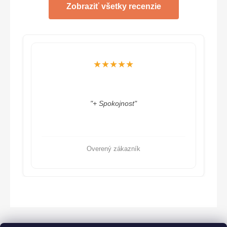
Zobraziť všetky recenzie
★★★
★★★★★
"Odporúčam, na základe ústr
kojnost"
ďakujem"
 zákazník
Overený zákazník