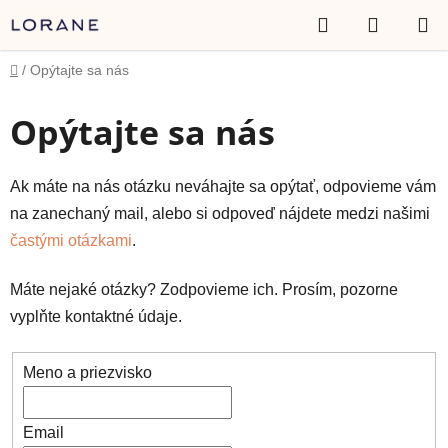
Prejsť
Hľadať
NÁKUP
na
obsah
KOŠÍK
Domov
/
Opýtajte sa nás
Opýtajte sa nás
Ak máte na nás otázku neváhajte sa opýtať, odpovieme vám
na zanechaný mail, alebo si odpoveď nájdete medzi našimi
častými otázkami
.
Máte nejaké otázky? Zodpovieme ich. Prosím, pozorne
vyplňte kontaktné údaje.
Meno a priezvisko
Email