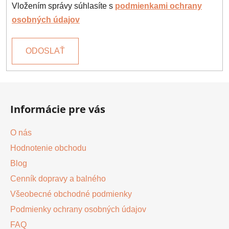
Vložením správy súhlasíte s
podmienkami ochrany
osobných údajov
ODOSLAŤ
Z
á
Informácie pre vás
p
ä
O nás
t
Hodnotenie obchodu
i
Blog
e
Cenník dopravy a balného
Všeobecné obchodné podmienky
Podmienky ochrany osobných údajov
FAQ