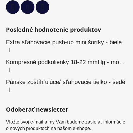
Posledné hodnotenie produktov
Extra sťahovacie push-up mini šortky - biele
|
Hodnotenie produktu je 5 z 5 hviezdičiek.
Kompresné podkolienky 18-22 mmHg - modré
|
Hodnotenie produktu je 5 z 5 hviezdičiek.
Pánske zoštíhľujúce/ sťahovacie tielko - šedé
|
Hodnotenie produktu je 5 z 5 hviezdičiek.
Odoberať newsletter
Vložte svoj e-mail a my Vám budeme zasielať informácie
o nových produktoch na našom e-shope.