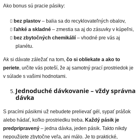
Ako bonus sú pracie pásiky:
bez plastov
– balia sa do recyklovateľných obalov,
ľahké a skladné
– zmestia sa aj do zásuvky v kúpeľni,
bez zbytočných chemikálií
– vhodné pre vás aj
planétu.
Ak si dávate záležať na tom,
čo si obliekate a ako to
periete
, určite vás poteší, že aj samotný prací prostriedok je
v súlade s vašimi hodnotami.
Jednoduché dávkovanie – vždy správna
dávka
S pracími pásikmi už nebudete prelievať gél, sypať prášok
alebo hádať, koľko prostriedku treba.
Každý pásik je
predpripravený
– jedna dávka, jeden pásik. Takto nikdy
nepoužijete zbytočne veľa, ani málo. Je to praktické,