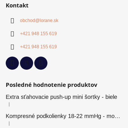
Kontakt
obchod
@
lorane.sk
+421 948 155 619
+421 948 155 619
Posledné hodnotenie produktov
Extra sťahovacie push-up mini šortky - biele
|
Hodnotenie produktu je 5 z 5 hviezdičiek.
Kompresné podkolienky 18-22 mmHg - modré
|
Hodnotenie produktu je 5 z 5 hviezdičiek.