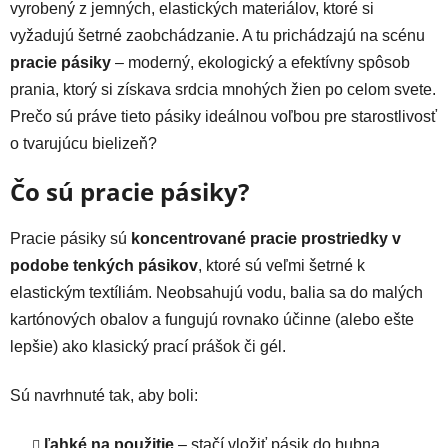
vyrobený z jemných, elastických materiálov, ktoré si
vyžadujú šetrné zaobchádzanie. A tu prichádzajú na scénu
pracie pásiky
– moderný, ekologický a efektívny spôsob
prania, ktorý si získava srdcia mnohých žien po celom svete.
Prečo sú práve tieto pásiky ideálnou voľbou pre starostlivosť
o tvarujúcu bielizeň?
Čo sú pracie pásiky?
Pracie pásiky sú
koncentrované pracie prostriedky v
podobe tenkých pásikov
, ktoré sú veľmi šetrné k
elastickým textíliám. Neobsahujú vodu, balia sa do malých
kartónových obalov a fungujú rovnako účinne (alebo ešte
lepšie) ako klasický prací prášok či gél.
Sú navrhnuté tak, aby boli:
ľahké na použitie
– stačí vložiť pásik do bubna,