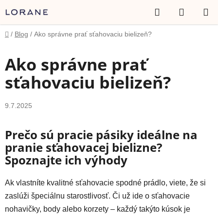
Prejsť
Hľadať
NÁKUP
na
obsah
KOŠÍK
Domov
/
Blog
/
Ako správne prať sťahovaciu bielizeň?
Ako správne prať
sťahovaciu bielizeň?
9.7.2025
Prečo sú pracie pásiky ideálne na
pranie sťahovacej bielizne?
Spoznajte ich výhody
Ak vlastníte kvalitné sťahovacie spodné prádlo, viete, že si
zaslúži špeciálnu starostlivosť. Či už ide o sťahovacie
nohavičky, body alebo korzety – každý takýto kúsok je