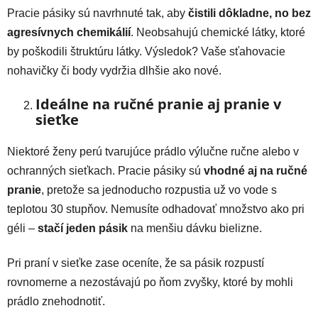
Pracie pásiky sú navrhnuté tak, aby
čistili dôkladne, no bez
agresívnych chemikálií
. Neobsahujú chemické látky, ktoré
by poškodili štruktúru látky. Výsledok? Vaše sťahovacie
nohavičky či body vydržia dlhšie ako nové.
Ideálne na ručné pranie aj pranie v
sieťke
Niektoré ženy perú tvarujúce prádlo výlučne ručne alebo v
ochranných sieťkach. Pracie pásiky sú
vhodné aj na ručné
pranie
, pretože sa jednoducho rozpustia už vo vode s
teplotou 30 stupňov. Nemusíte odhadovať množstvo ako pri
géli –
stačí jeden pásik
na menšiu dávku bielizne.
Pri praní v sieťke zase oceníte, že sa pásik rozpustí
rovnomerne a nezostávajú po ňom zvyšky, ktoré by mohli
prádlo znehodnotiť.