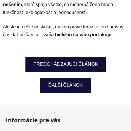
riešením
, ktoré spája všetko, čo moderná žena hľadá:
funkčnosť, ekologickosť a jednoduchosť.
Ak ste ich ešte neskúsili, možno práve teraz je ten správny
čas dať im šancu –
vaša bielizeň sa vám poďakuje.
PREDCHÁDZAJÚCI ČLÁNOK
ĎALŠÍ ČLÁNOK
Z
á
Informácie pre vás
p
ä