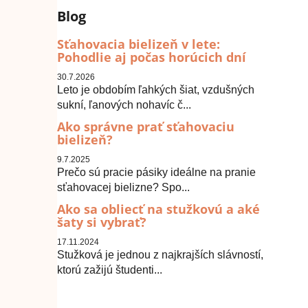
Blog
Sťahovacia bielizeň v lete:
Pohodlie aj počas horúcich dní
30.7.2026
Leto je obdobím ľahkých šiat, vzdušných
sukní, ľanových nohavíc č...
Ako správne prať sťahovaciu
bielizeň?
9.7.2025
Prečo sú pracie pásiky ideálne na pranie
sťahovacej bielizne? Spo...
Ako sa obliecť na stužkovú a aké
šaty si vybrať?
17.11.2024
Stužková je jednou z najkrajších slávností,
ktorú zažijú študenti...