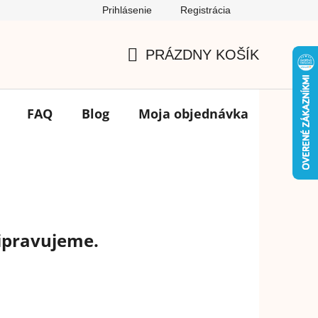
Prihlásenie
Registrácia
Podmienky ochrany osobných údajov
FAQ
Výmena tovar
PRÁZDNY KOŠÍK
NÁKUPNÝ
KOŠÍK
FAQ
Blog
Moja objednávka
Značk
ripravujeme.