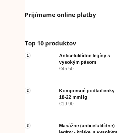
Prijímame online platby
Top 10 produktov
Anticelulitídne legíny s
vysokým pásom
€45,50
Kompresné podkolienky
18-22 mmHg
€19,90
Masážne (anticelulitídne)
legíny - krátke, s vysokým