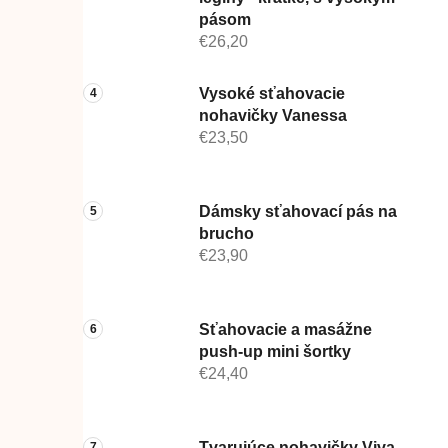
pásom
€26,20
Vysoké sťahovacie
nohavičky Vanessa
€23,50
Dámsky sťahovací pás na
brucho
€23,90
Sťahovacie a masážne
push-up mini šortky
€24,40
Tvarujúce nohavičky Viva