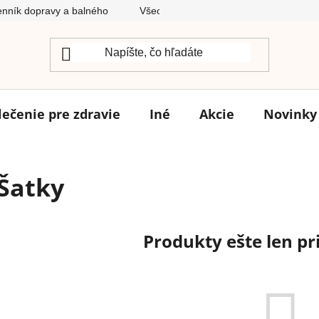
nník dopravy a balného
Všeobecné obchodné podmienky
lečenie pre zdravie
Iné
Akcie
Novinky
Šatky
Produkty ešte len p