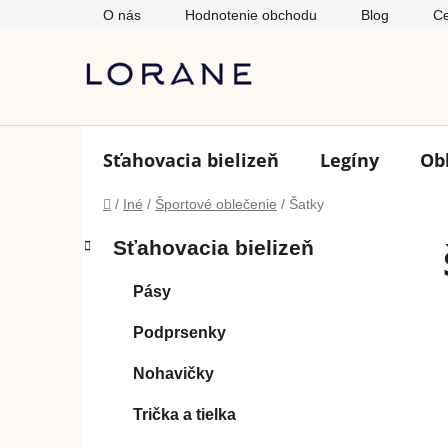
Prejsť
O nás
Hodnotenie obchodu
Blog
Ce
na
obsah
Sťahovacia bielizeň
Legíny
Ob
Domov
/
Iné
/
Športové oblečenie
/
Šatky
B
K
Preskočiť
Sťahovacia bielizeň
a
o
kategórie
t
č
Pásy
e
n
g
ý
Podprsenky
ó
p
r
Nohavičky
i
a
e
n
Trička a tielka
e