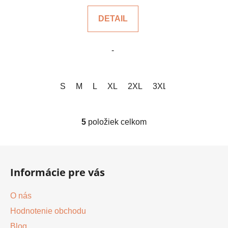
5,0
DETAIL
z
5
-
hviezdičiek.
S
M
L
XL
2XL
3XL
5
položiek celkom
O
v
l
Z
á
á
d
Informácie pre vás
p
a
ä
c
O nás
t
i
Hodnotenie obchodu
i
e
p
Blog