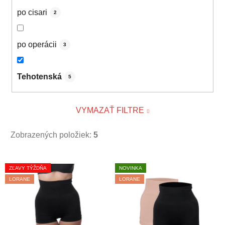
po cisari
2
po operácii
3
Tehotenská
5
VYMAZAŤ FILTRE
Zobrazených položiek:
5
V
ZĽAVY TÝŽDŇA
NOVINKA
ý
LORANE
LORANE
p
i
s