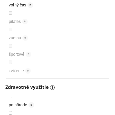
voľný čas
2
pilates
0
zumba
0
športové
0
cvičenie
0
Zdravotné využitie
?
po pôrode
5