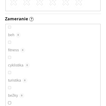
Zameranie
?
beh
0
fitness
0
cyklistika
0
turistika
0
bežky
0