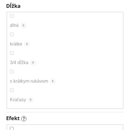
Dĺžka
dlhé
0
krátke
0
3/4 dĺžka
0
s krátkym rukávom
0
Kraťasy
0
Efekt
?