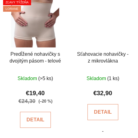
ZĽAVY TÝŽDŇA
LORANE
Predĺžené nohavičky s
Sťahovacie nohavičky -
dvojitým pásom - telové
z mikrovlákna
Priemerné
Priemerné
Skladom
(>5 ks)
Skladom
(1 ks)
hodnotenie
hodnotenie
produktu
produktu
€19,40
€32,90
je
je
€24,30
(–20 %)
4,7
4,2
DETAIL
z
z
DETAIL
5
5
-
hviezdičiek.
hviezdičiek.