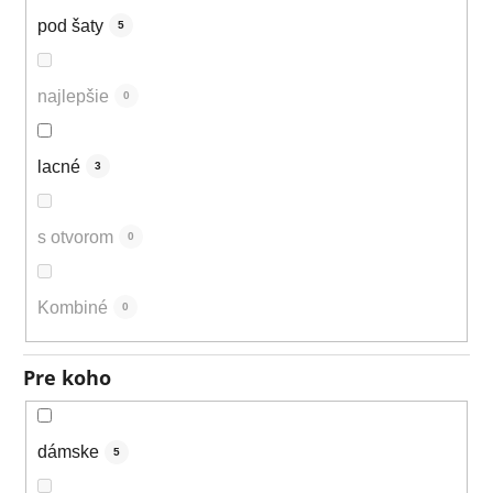
pod šaty
5
najlepšie
0
lacné
3
s otvorom
0
Kombiné
0
Pre koho
dámske
5