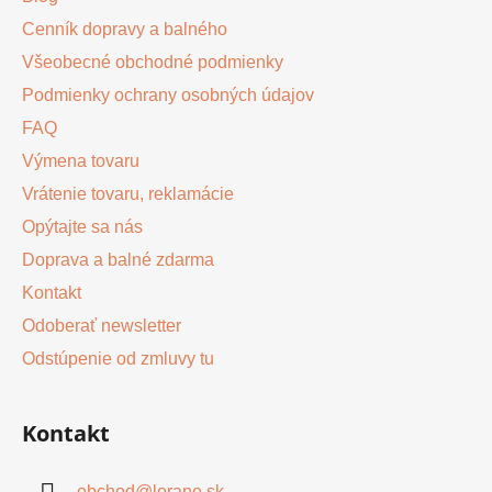
e
r
Cenník dopravy a balného
v
Všeobecné obchodné podmienky
k
y
Podmienky ochrany osobných údajov
v
FAQ
ý
Výmena tovaru
p
i
Vrátenie tovaru, reklamácie
s
Opýtajte sa nás
u
Doprava a balné zdarma
Kontakt
Odoberať newsletter
Odstúpenie od zmluvy tu
Kontakt
obchod
@
lorane.sk