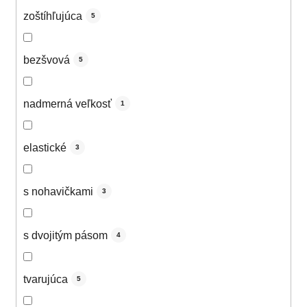
zoštíhľujúca
5
bezšvová
5
nadmerná veľkosť
1
elastické
3
s nohavičkami
3
s dvojitým pásom
4
tvarujúca
5