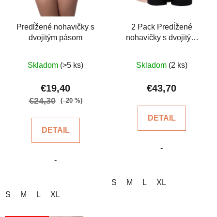
p
r
o
Predĺžené nohavičky s
2 Pack Predĺžené
dvojitým pásom
nohavičky s dvojitým
d
pásom
u
Priemerné
Priemerné
k
Skladom
(>5 ks)
Skladom
(2 ks)
hodnotenie
hodnotenie
t
produktu
produktu
€19,40
€43,70
o
je
je
€24,30
v
(–20 %)
5,0
5,0
DETAIL
z
z
DETAIL
5
5
-
hviezdičiek.
hviezdičiek.
-
S
M
L
XL
S
M
L
XL