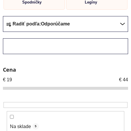
Spodničky
Legíny
R
Radiť podľa:
Odporúčame
a
d
e
ZAVRIEŤ FILTER
n
i
e
Cena
p
r
€
19
€
44
o
d
u
k
t
o
Na sklade
5