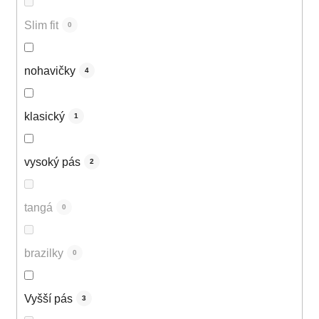
Slim fit
0
nohavičky
4
klasický
1
vysoký pás
2
tangá
0
brazilky
0
Vyšší pás
3