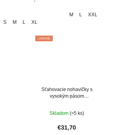
-
M
L
XXL
S
M
L
XL
LORANE
Sťahovacie nohavičky s
vysokým pásom
(dvojitým)
Priemerné
Skladom
(>5 ks)
hodnotenie
produktu
€31,70
je