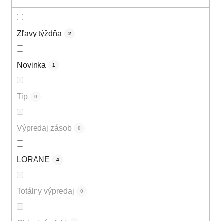
v
Zľavy týždňa
2
Novinka
1
Tip
0
Výpredaj zásob
0
LORANE
4
Totálny výpredaj
0