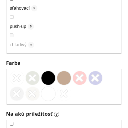
sťahovací
5
push-up
5
chladivý
0
Farba
Na akú príležitosť
?