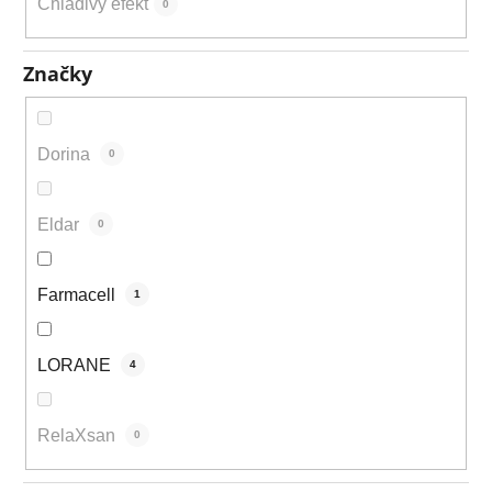
Chladivý efekt
0
Značky
Dorina
0
Eldar
0
Farmacell
1
LORANE
4
RelaXsan
0