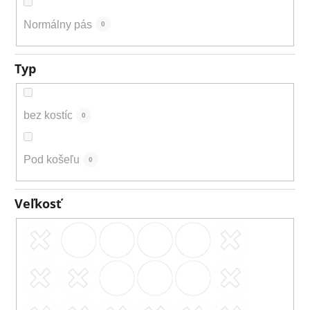
Normálny pás
0
Typ
bez kostíc
0
Pod košeľu
0
Veľkosť