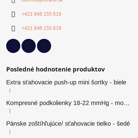
+421 948 155 619
+421 948 155 619
Posledné hodnotenie produktov
Extra sťahovacie push-up mini šortky - biele
|
Hodnotenie produktu je 5 z 5 hviezdičiek.
Kompresné podkolienky 18-22 mmHg - modré
|
Hodnotenie produktu je 5 z 5 hviezdičiek.
Pánske zoštíhľujúce/ sťahovacie tielko - šedé
|
Hodnotenie produktu je 5 z 5 hviezdičiek.