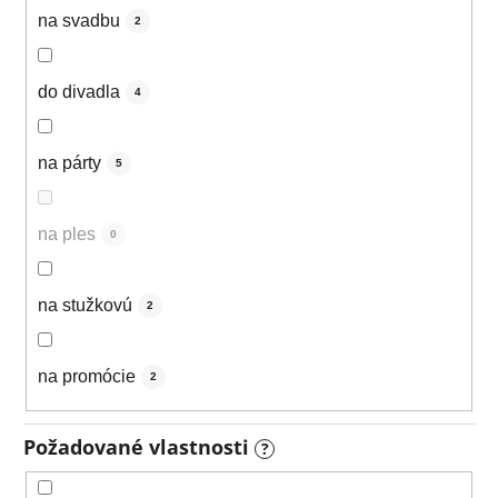
na svadbu
2
do divadla
4
na párty
5
na ples
0
na stužkovú
2
na promócie
2
Požadované vlastnosti
?