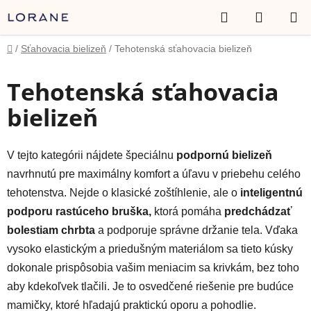
Prejsť
Hľadať
NÁKUP
na
obsah
KOŠÍK
Domov
/
Sťahovacia bielizeň
/
Tehotenská sťahovacia bielizeň
Tehotenská sťahovacia
bielizeň
V tejto kategórii nájdete špeciálnu
podpornú bielizeň
navrhnutú pre maximálny komfort a úľavu v priebehu celého
tehotenstva. Nejde o klasické zoštíhlenie, ale o
inteligentnú
podporu rastúceho bruška,
ktorá pomáha
predchádzať
bolestiam chrbta
a podporuje správne držanie tela. Vďaka
vysoko elastickým a priedušným materiálom sa tieto kúsky
dokonale prispôsobia vašim meniacim sa krivkám, bez toho
aby kdekoľvek tlačili. Je to osvedčené riešenie pre budúce
mamičky, ktoré hľadajú praktickú oporu a pohodlie.