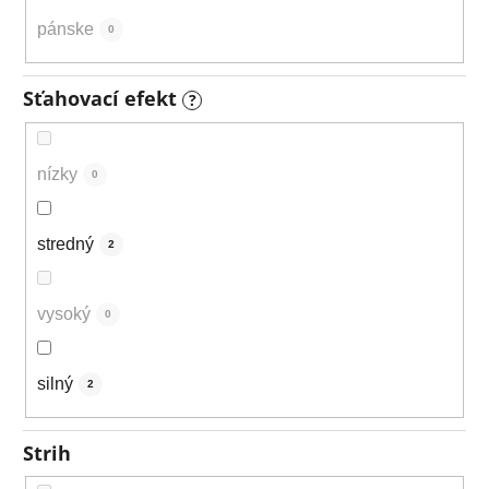
pánske
0
Sťahovací efekt
?
nízky
0
stredný
2
vysoký
0
silný
2
Strih