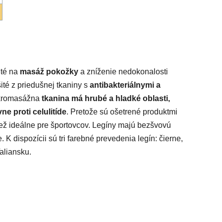
uté na
masáž pokožky
a zníženie nedokonalosti
ité z priedušnej tkaniny s
antibakteriálnymi a
ikromasážna
tkanina má hrubé a hladké oblasti,
e proti celulitíde
. Pretože sú ošetrené produktmi
tiež ideálne pre športovcov. Legíny majú bezšvovú
K dispozícii sú tri farebné prevedenia legín: čierne,
aliansku.