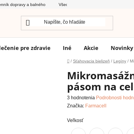
nník dopravy a balného
Všeobecné obchodné podmienky
lečenie pre zdravie
Iné
Akcie
Novinky
Domov
/
Sťahovacia bielizeň
/
Legíny
/
Mi
Mikromasážn
pásom na cel
Priemerné
3 hodnotenia
Podrobnosti hodn
hodnotenie
Značka:
Farmacell
produktu
Veľkosť
je
4,7