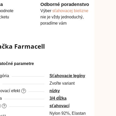
ma
Odborné poradenstvo
hodnote
Výber
sťahovacej bielizne
cketu
nie je vždy jednoduchý,
poradíme vám
ačka
Farmacell
atočné parametre
gória
Sťahovacie legíny
Zvoľte variant
ovací efekt
nízky
?
a
3/4 dĺžka
t
sťahovací
?
Nylon 92%, Elastan