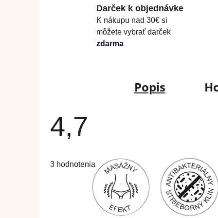
Darček k objednávke
K nákupu nad 30€ si
môžete vybrať darček
zdarma
Popis
Ho
4,7
Priemerné
hodnotenie
3 hodnotenia
produktu
je
4,7
z
5
hviezdičiek.