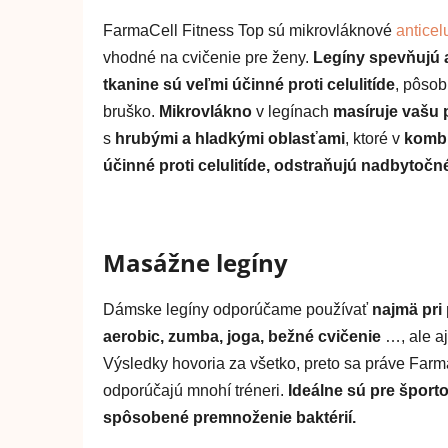
FarmaCell Fitness Top sú mikrovláknové
anticel
vhodné na cvičenie pre ženy.
Legíny spevňujú a
tkanine sú veľmi účinné proti celulitíde
, pôsob
bruško.
Mikrovlákno
v legínach
masíruje vašu
s
hrubými a hladkými oblasťami
, ktoré v
kombi
účinné proti celulitíde, odstraňujú nadbytočn
Masážne legíny
Dámske legíny odporúčame používať
najmä pri
aerobic, zumba, joga, bežné cvičenie
…, ale a
Výsledky hovoria za všetko, preto sa práve Far
odporúčajú mnohí tréneri.
Ideálne sú pre športo
spôsobené premnoženie baktérií.