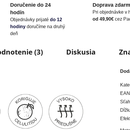
Doručenie do 24
Doprava zdar
hodín
Pri objednávke v 
od 49,90€
cez Pa
Objednávky prijaté
do 12
hodiny
doručíme na druhý
deň
dnotenie (3)
Diskusia
Zn
Dod
Kate
EAN
Sťah
Dĺžk
Efek