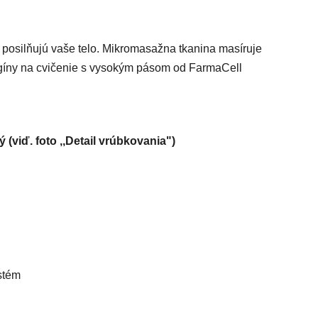
posilňujú vaše telo. Mikromasažna tkanina masíruje
Legíny na cvičenie s vysokým pásom od FarmaCell
(viď. foto ,,Detail vrúbkovania")
ystém