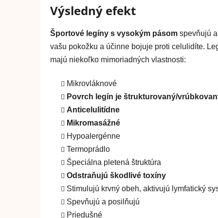
Výsledný efekt
Športové legíny s vysokým pásom
spevňujú a 
vašu pokožku a účinne bojuje proti celulidíte. 
majú niekoľko mimoriadných vlastnosti:
Mikrovláknové
Povrch legín je štrukturovaný/vrúbkovaný 
Anticelulitídne
Mikromasážné
Hypoalergénne
Termoprádlo
Špeciálna pletená štruktúra
Odstraňujú škodlivé toxíny
Stimulujú krvný obeh, aktivujú lymfatický s
Spevňujú a posilňujú
Priedušné