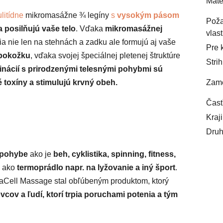
Mate
ulitídne
mikromasážne ¾ legíny
s
vysokým pásom
Pož
 posilňujú vaše telo
. Vďaka
mikromasážnej
vlast
ia nie len na stehnách a zadku ale formujú aj vaše
Pre 
 pokožku
, vďaka svojej špeciálnej pletenej štruktúre
Strih
nácií s prirodzenými telesnými pohybmi sú
é toxíny a stimulujú krvný obeh.
Zame
Časť
Kraj
Druh
 pohybe
ako je
beh, cyklistika, spinning, fitness,
j ako
termoprádlo napr. na lyžovanie a iný šport
.
maCell Massage stal obľúbeným produktom, ktorý
vcov a ľudí, ktorí trpia poruchami potenia a tým