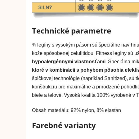
Technické parametre
¾ legíny s vysokým pásom sú špeciálne navrhn
kože spôsobenej celulitídou. Fitness legíny sú uš
hypoalergénnymi vlastnosťami
. Špeciálna m
ktoré v kombinácii s pohybom pôsobia efektívn
špičkovej technológie (napríklad Sanitized), sú 
konštrukciu pre maximálne a prirodzené pohodlie. 
biele a telové. Vysoká kvalita 100% vyrobené v T
Obsah materiálu: 92% nylon, 8% elastan
Farebné varianty