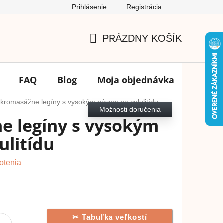
Prihlásenie
Registrácia
Podmienky ochrany osobných údajov
FAQ
Výmena tovar
PRÁZDNY KOŠÍK
NÁKUPNÝ
KOŠÍK
FAQ
Blog
Moja objednávka
Značk
kromasážne legíny s vysokým pásom na celulitídu
Možnosti doručenia
e legíny s vysokým
ulitídu
otenia
Tabuľka veľkostí