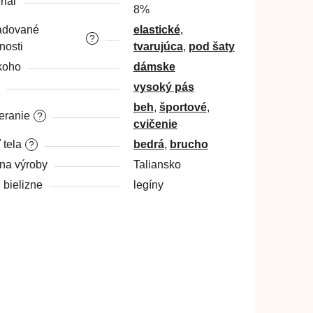
riál
8%
adované
elastické
,
?
nosti
tvarujúca
,
pod šaty
koho
dámske
vysoký pás
beh
,
športové
,
ranie
?
cvičenie
 tela
bedrá
,
brucho
?
ina výroby
Taliansko
 bielizne
legíny