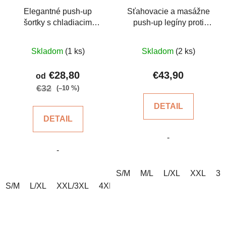
Elegantné push-up
Sťahovacie a masážne
šortky s chladiacim
push-up legíny proti
účinkom
celulitíde
Priemerné
Priemerné
Skladom
(1 ks)
Skladom
(2 ks)
hodnotenie
hodnotenie
produktu
produktu
€28,80
€43,90
od
je
je
€32
(–10 %)
5,0
5,0
DETAIL
z
z
DETAIL
5
5
-
hviezdičiek.
hviezdičiek.
-
S/M
M/L
L/XL
XXL
3X
S/M
L/XL
XXL/3XL
4XL/5XL