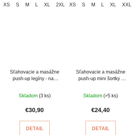
XS
S
M
L
XL
2XL
XS
3XL
S
M
L
XL
XXL
Sťahovacie a masážne
Sťahovacie a masážne
push-up legíny - nad
push-up mini šortky -
kolená
biele
Priemerné
Priemerné
Skladom
(3 ks)
Skladom
(>5 ks)
hodnotenie
hodnotenie
produktu
produktu
€30,90
€24,40
je
je
4,0
5,0
DETAIL
DETAIL
z
z