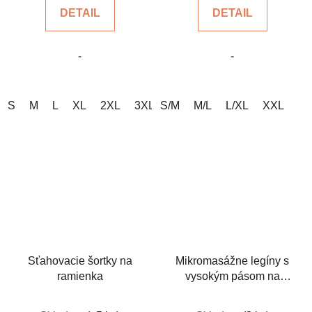
5,0
5,0
DETAIL
DETAIL
z
z
5
5
-
-
hviezdičiek.
hviezdičiek.
S
M
L
XL
2XL
3XL
S/M
M/L
L/XL
XXL
Sťahovacie šortky na
Mikromasážne legíny s
ramienka
vysokým pásom na
celulitídu
Priemerné
Priemerné