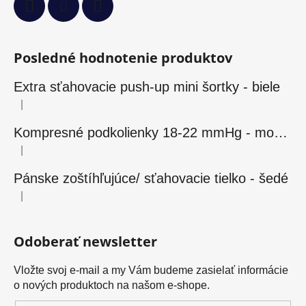
Posledné hodnotenie produktov
Extra sťahovacie push-up mini šortky - biele
|
Hodnotenie produktu je 5 z 5 hviezdičiek.
Kompresné podkolienky 18-22 mmHg - modré
|
Hodnotenie produktu je 5 z 5 hviezdičiek.
Pánske zoštíhľujúce/ sťahovacie tielko - šedé
|
Hodnotenie produktu je 5 z 5 hviezdičiek.
Odoberať newsletter
Vložte svoj e-mail a my Vám budeme zasielať informácie
o nových produktoch na našom e-shope.