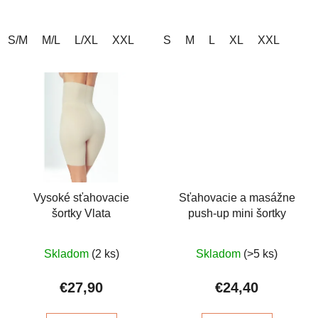
S/M
M/L
L/XL
XXL
S
M
L
XL
XXL
Vysoké sťahovacie
Sťahovacie a masážne
šortky Vlata
push-up mini šortky
Priemerné
Priemerné
Skladom
(2 ks)
Skladom
(>5 ks)
hodnotenie
hodnotenie
produktu
produktu
€27,90
€24,40
je
je