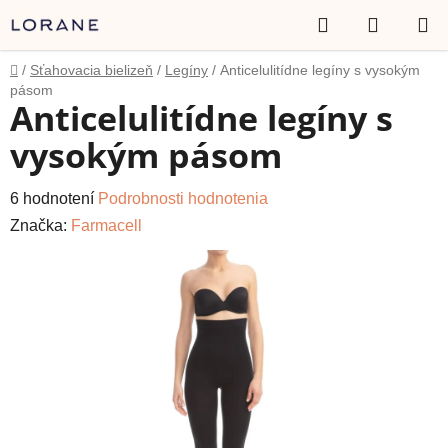
Prejsť
Hľadať
NÁKUP
na
obsah
KOŠÍK
Domov
/
Sťahovacia bielizeň
/
Legíny
/
Anticelulitídne legíny s vysokým
pásom
Anticelulitídne legíny s
vysokým pásom
Priemerné
6 hodnotení
Podrobnosti hodnotenia
hodnotenie
Značka:
Farmacell
produktu
je
4,8
z
5
hviezdičiek.