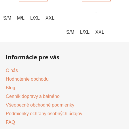
5
5
-
hviezdičiek.
hviezdičiek.
S/M
M/L
L/XL
XXL
S/M
L/XL
XXL
Z
á
Informácie pre vás
p
ä
O nás
t
Hodnotenie obchodu
i
Blog
e
Cenník dopravy a balného
Všeobecné obchodné podmienky
Podmienky ochrany osobných údajov
FAQ