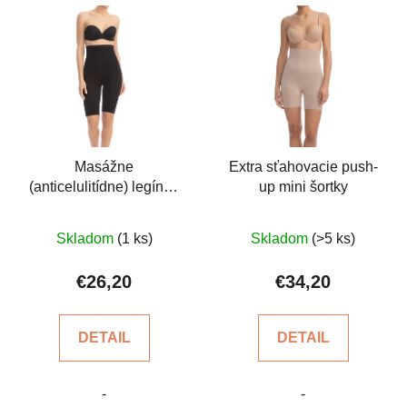
Masážne
Extra sťahovacie push-
(anticelulitídne) legíny -
up mini šortky
krátke, s vysokým
Priemerné
Priemerné
pásom
Skladom
(1 ks)
Skladom
(>5 ks)
hodnotenie
hodnotenie
produktu
produktu
€26,20
€34,20
je
je
5,0
4,3
DETAIL
DETAIL
z
z
5
5
-
-
hviezdičiek.
hviezdičiek.