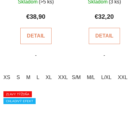
Skladom
(>5 ks)
Skladom
(3 ks)
hodnotenie
hodnotenie
produktu
produktu
€38,90
€32,20
je
je
5,0
4,7
DETAIL
DETAIL
z
z
5
5
-
-
hviezdičiek.
hviezdičiek.
XS
S
M
L
XL
XXL
S/M
M/L
L/XL
XXL
ZĽAVY TÝŽDŇA
CHLADIVÝ EFEKT