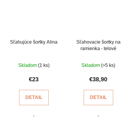
Sťahujúce šortky Alina
Sťahovacie šortky na
ramienka - telové
Priemerné
Priemerné
Skladom
(1 ks)
Skladom
(>5 ks)
hodnotenie
hodnotenie
produktu
produktu
€23
€38,90
je
je
4,2
5,0
DETAIL
DETAIL
z
z
5
5
-
-
hviezdičiek.
hviezdičiek.