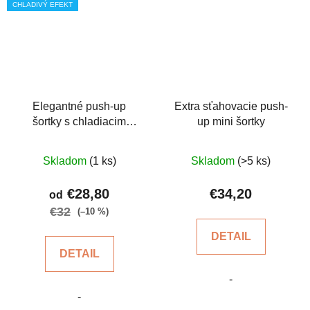
CHLADIVÝ EFEKT
Elegantné push-up
Extra sťahovacie push-
šortky s chladiacim
up mini šortky
účinkom
Priemerné
Priemerné
Skladom
(1 ks)
Skladom
(>5 ks)
hodnotenie
hodnotenie
produktu
produktu
€28,80
€34,20
od
je
je
€32
(–10 %)
5,0
4,3
DETAIL
z
z
DETAIL
5
5
-
hviezdičiek.
hviezdičiek.
-