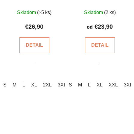
Priemerné
Priemerné
Skladom
(>5 ks)
Skladom
(2 ks)
hodnotenie
hodnotenie
produktu
produktu
€26,90
€23,90
od
je
je
4,7
4,6
DETAIL
DETAIL
z
z
5
5
-
-
hviezdičiek.
hviezdičiek.
S
M
L
XL
2XL
3XL
S
M
L
XL
XXL
3XL