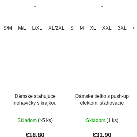
-
-
hviezdičiek.
hviezdičiek.
S/M
M/L
L/XL
XL/2XL
S
2XL/3XL
M
XL
3XL/4XL
XXL
3XL
4XL/5
4
Dámske sťahujúce
Dámske tielko s push-up
nohavičky s krajkou
efektom, sťahovacie
Priemerné
Priemerné
Skladom
(>5 ks)
Skladom
(1 ks)
hodnotenie
hodnotenie
produktu
produktu
€18,80
€31,90