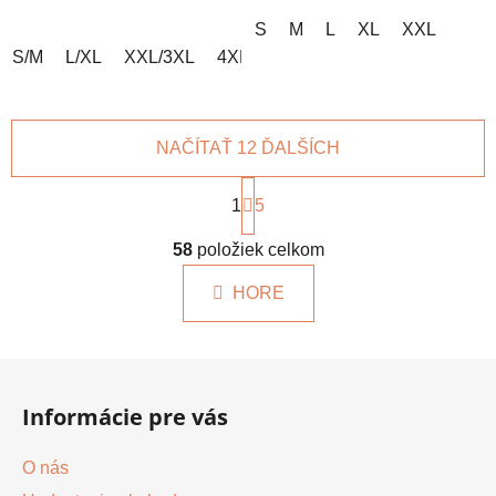
S
M
L
XL
XXL
S/M
L/XL
XXL/3XL
4XL/5XL
NAČÍTAŤ 12 ĎALŠÍCH
S
t
1
5
r
O
á
58
položiek celkom
v
n
l
k
HORE
á
o
d
v
a
a
Z
c
n
á
i
i
Informácie pre vás
e
p
e
p
ä
O nás
r
t