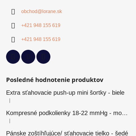
obchod
@
lorane.sk
+421 948 155 619
+421 948 155 619
Posledné hodnotenie produktov
Extra sťahovacie push-up mini šortky - biele
|
Hodnotenie produktu je 5 z 5 hviezdičiek.
Kompresné podkolienky 18-22 mmHg - modré
|
Hodnotenie produktu je 5 z 5 hviezdičiek.
Pánske zoštíhľujúce/ sťahovacie tielko - šedé