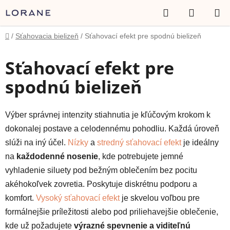
Prejsť
Hľadať
NÁKUP
na
obsah
KOŠÍK
Domov
/
Sťahovacia bielizeň
/
Sťahovací efekt pre spodnú bielizeň
Sťahovací efekt pre
spodnú bielizeň
Výber správnej intenzity stiahnutia je kľúčovým krokom k
dokonalej postave a celodennému pohodliu. Každá úroveň
slúži na iný účel.
Nízky
a
stredný sťahovací efekt
je ideálny
na
každodenné nosenie
, kde potrebujete jemné
vyhladenie siluety pod bežným oblečením bez pocitu
akéhokoľvek zovretia. Poskytuje diskrétnu podporu a
komfort.
Vysoký sťahovací efekt
je skvelou voľbou pre
formálnejšie príležitosti alebo pod priliehavejšie oblečenie,
kde už požadujete
výrazné spevnenie a viditeľnú