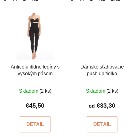
Anticelulitídne legíny s
Dámske sťahovacie
vysokým pásom
push up tielko
Priemerné
Priemerné
Skladom
(2 ks)
Skladom
(2 ks)
hodnotenie
hodnotenie
produktu
produktu
€45,50
€33,30
od
je
je
4,8
5,0
DETAIL
DETAIL
z
z
5
5