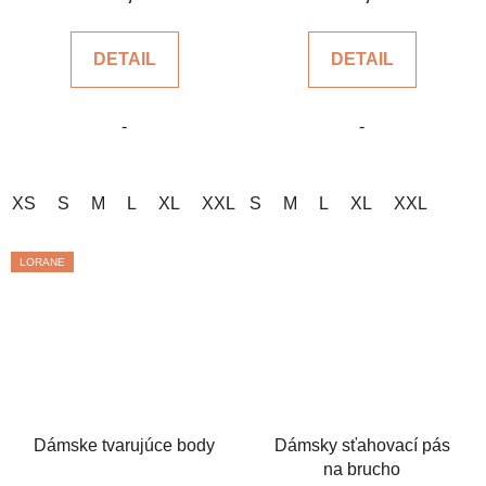
je
je
5,0
5,0
DETAIL
DETAIL
z
z
5
5
-
-
hviezdičiek.
hviezdičiek.
XS
S
M
L
XL
XXL
S
3XL
M
L
XL
XXL
LORANE
Dámske tvarujúce body
Dámsky sťahovací pás
na brucho