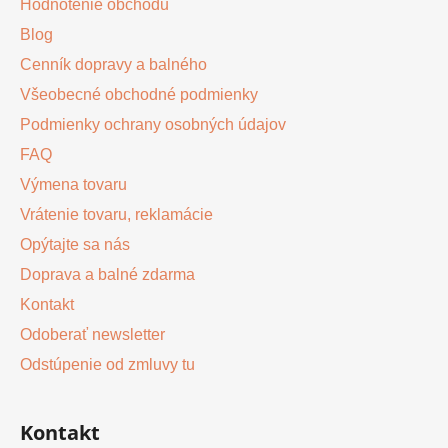
v
Hodnotenie obchodu
i
k
Blog
e
y
v
Cenník dopravy a balného
ý
Všeobecné obchodné podmienky
p
Podmienky ochrany osobných údajov
i
s
FAQ
u
Výmena tovaru
Vrátenie tovaru, reklamácie
Opýtajte sa nás
Doprava a balné zdarma
Kontakt
Odoberať newsletter
Odstúpenie od zmluvy tu
Kontakt