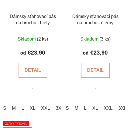
Dámsky sťahovací pás
Dámsky sťahovací pás
na brucho - biely
na brucho - čierny
Priemerné
Skladom
(2 ks)
Skladom
(3 ks)
hodnotenie
produktu
€23,90
€23,90
od
od
je
5,0
DETAIL
DETAIL
z
5
-
-
hviezdičiek.
S
M
L
XL
XXL
3XL
S
4XL
M
5XL
L
XL
XXL
3XL
ZĽAVY TÝŽDŇA