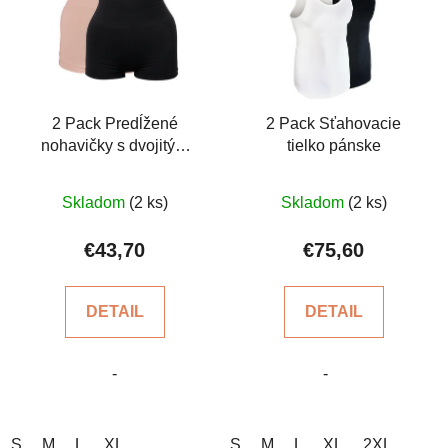
r
i
o
s
d
p
u
r
k
o
2 Pack Predĺžené
2 Pack Sťahovacie
t
nohavičky s dvojitým
tielko pánske
d
o
pásom
u
v
Priemerné
k
Skladom
(2 ks)
Skladom
(2 ks)
hodnotenie
t
produktu
€43,70
€75,60
o
je
v
5,0
DETAIL
DETAIL
z
5
-
-
hviezdičiek.
S
M
L
XL
S
M
L
XL
2XL