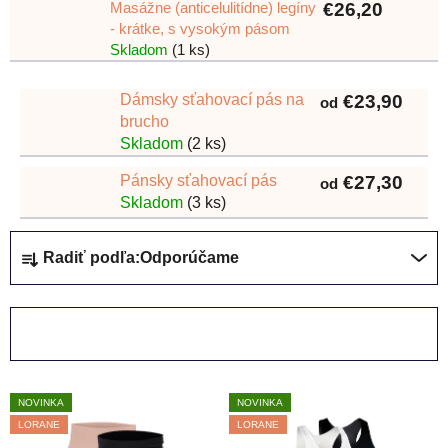
Masážne (anticelulitídne) legíny
€26,20
- krátke, s vysokým pásom
Skladom
(1 ks)
Dámsky sťahovací pás na
€23,90
od
brucho
Skladom
(2 ks)
Pánsky sťahovací pás
€27,30
od
Skladom
(3 ks)
R
Radiť podľa:
Odporúčame
a
d
e
OTVORIŤ FILTER
n
i
V
e
NOVINKA
NOVINKA
ý
p
LORANE
LORANE
p