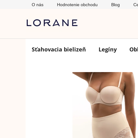
Prejsť
O nás
Hodnotenie obchodu
Blog
Ce
na
obsah
Sťahovacia bielizeň
Legíny
Ob