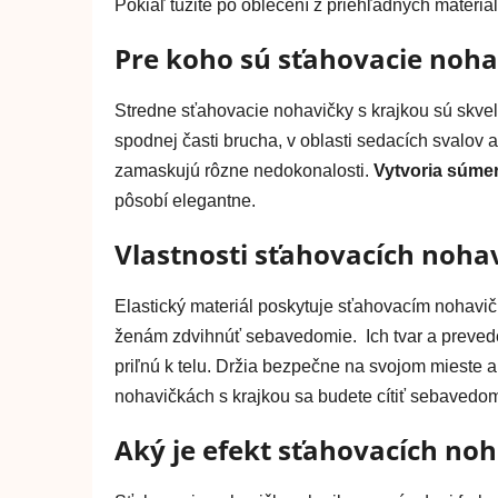
Pokiaľ túžite po oblečení z priehľadných materiálo
Pre koho sú sťahovacie noha
Stredne sťahovacie nohavičky s krajkou sú skvel
spodnej časti brucha, v oblasti sedacích svalov 
zamaskujú rôzne nedokonalosti.
Vytvoria súme
pôsobí elegantne.
Vlastnosti sťahovacích nohav
Elastický materiál poskytuje sťahovacím nohav
ženám zdvihnúť sebavedomie. Ich tvar a prevede
priľnú k telu. Držia bezpečne na svojom mieste a
nohavičkách s krajkou sa budete cítiť sebavedomá
Aký je efekt sťahovacích noha