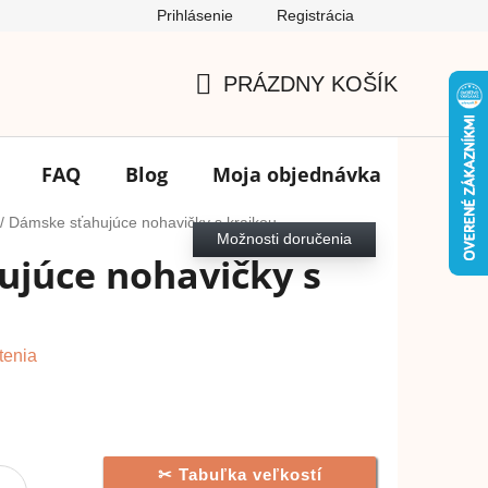
Prihlásenie
Registrácia
Podmienky ochrany osobných údajov
FAQ
Výmena tovar
PRÁZDNY KOŠÍK
NÁKUPNÝ
KOŠÍK
FAQ
Blog
Moja objednávka
Značk
/
Dámske sťahujúce nohavičky s krajkou
Možnosti doručenia
júce nohavičky s
tenia
Tabuľka veľkostí