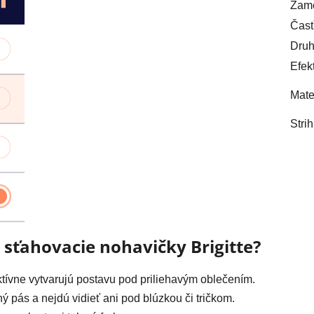
Zame
Časť
Druh
Efek
Mate
Strih
 sťahovacie nohavičky Brigitte?
ktívne vytvarujú postavu pod priliehavým oblečením.
 pás a nejdú vidieť ani pod blúzkou či tričkom.