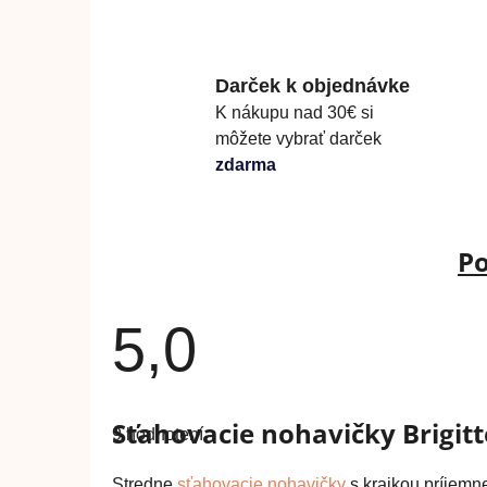
Darček k objednávke
K nákupu nad 30€ si
môžete vybrať darček
zdarma
Po
5,0
Priemerné
hodnotenie
Sťahovacie nohavičky Brigitte
9 hodnotení
produktu
je
5,0
Stredne
sťahovacie nohavičky
s krajkou príjemn