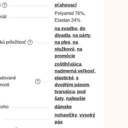
t
sťahovací
?
Polyamid 76%,
riál
Elastan 24%
na svadbu
,
do
divadla
,
na párty
,
kú príležitosť
na ples
,
na
?
stužkovú
,
na
promócie
zoštíhľujúca
,
nadmerná veľkosť
,
adované
elastické
,
s
?
nosti
dvojitým pásom
,
tvarujúca
,
pod
šaty
,
najlepšie
koho
dámske
nohavičky
,
vysoký
pás