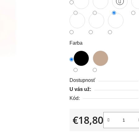
z
5
hviezdičiek.
Farba
Dostupnosť
U vás už:
Kód:
€18,80
Jednotková cena: