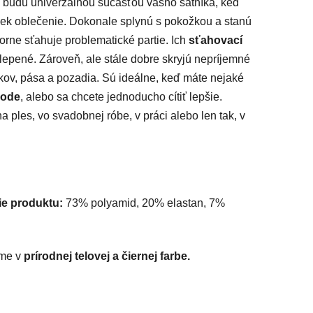
e budú univerzálnou súčasťou vášho šatníka, keď
ľvek oblečenie. Dokonale splynú s pokožkou a stanú
borne sťahuje problematické partie. Ich
sťahovací
rilepené. Zároveň, ale stále dobre skryjú nepríjemné
bokov, pása a pozadia. Sú ideálne, keď máte nejaké
rode
, alebo sa chcete jednoducho cítiť lepšie.
 ples, vo svadobnej róbe, v práci alebo len tak, v
ie produktu:
73% polyamid, 20% elastan, 7%
ame v
prírodnej telovej a čiernej farbe.