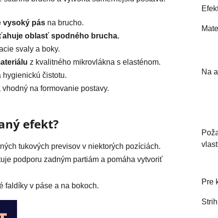
Efek
e vysoký pás
na brucho.
Mate
ťahuje oblasť spodného brucha.
acie svaly a boky.
ateriálu
z kvalitného mikrovlákna s elasténom.
Na a
 hygienickú čistotu.
a
vhodný na formovanie postavy.
aný efekt?
Pož
vlast
ných tukových previsov v niektorých pozíciách.
ytuje podporu zadným partiám a pomáha vytvoriť
Pre 
 faldíky v páse a na bokoch.
Strih