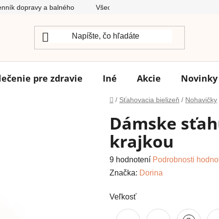
nník dopravy a balného
Všeobecné obchodné podmienky
lečenie pre zdravie
Iné
Akcie
Novinky
Domov
/
Sťahovacia bielizeň
/
Nohavičky
Dámske sťahu
krajkou
Priemerné
9 hodnotení
Podrobnosti hodno
hodnotenie
Značka:
Dorina
produktu
Veľkosť
je
5,0