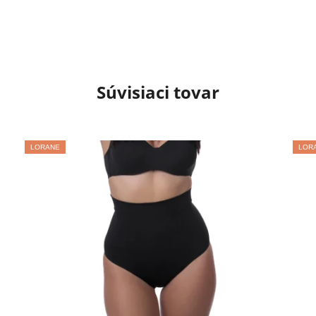
Súvisiaci tovar
LORANE
LOR