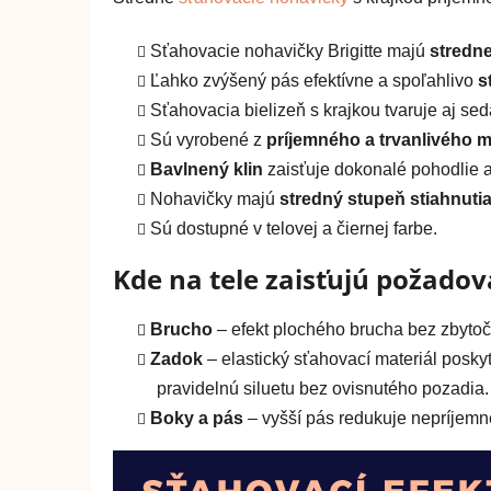
z
5
hviezdičiek.
Sťahovacie nohavičky Brigitte majú
stredn
Ľahko zvýšený pás efektívne a spoľahlivo
s
Sťahovacia bielizeň s krajkou tvaruje aj sed
Sú vyrobené z
príjemného a trvanlivého m
Bavlnený klin
zaisťuje dokonalé pohodlie a
Nohavičky majú
stredný stupeň stiahnuti
Sú dostupné v telovej a čiernej farbe.
Kde na tele zaisťujú požadov
Brucho
– efekt plochého brucha bez zbytoč
Zadok
– elastický sťahovací materiál posk
pravidelnú siluetu bez ovisnutého pozadia.
Boky a pás
– vyšší pás redukuje nepríjemné