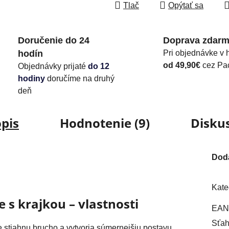
Tlač
Opýtať sa
Doručenie do 24
Doprava zdar
hodín
Pri objednávke v 
od 49,90€
cez Pa
Objednávky prijaté
do 12
hodiny
doručíme na druhý
deň
pis
Hodnotenie (9)
Disku
Dod
Kate
 s krajkou – vlastnosti
EAN
Sťah
e stiahnu brucho a vytvoria súmernejšiu postavu.