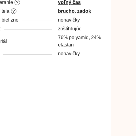
ranie
voľný čas
?
 tela
brucho
,
zadok
?
 bielizne
nohavičky
t
zoštíhľujúci
76% polyamid, 24%
riál
elastan
nohavičky