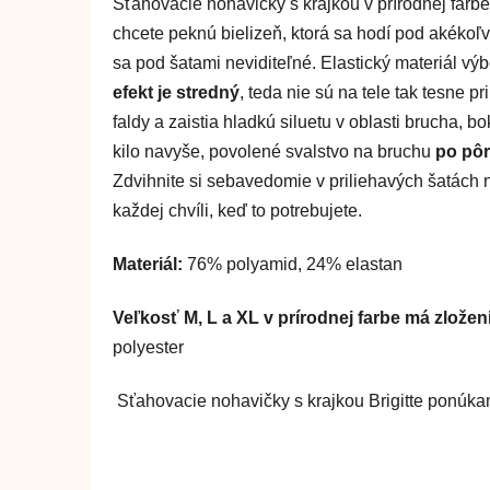
Sťahovacie nohavičky s krajkou v prírodnej farb
chcete peknú bielizeň, ktorá sa hodí pod akéko
sa pod šatami neviditeľné. Elastický materiál vý
efekt je stredný
, teda nie sú na tele tak tesne p
faldy a zaistia hladkú siluetu v oblasti brucha, 
kilo navyše, povolené svalstvo na bruchu
po pô
Zdvihnite si sebavedomie v priliehavých šatách na
každej chvíli, keď to potrebujete.
Materiál:
76% polyamid, 24% elastan
Veľkosť M, L a XL v prírodnej farbe má zložen
polyester
Sťahovacie nohavičky s krajkou Brigitte ponúk