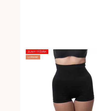
ZĽAVY TÝŽDŇA
LORANE