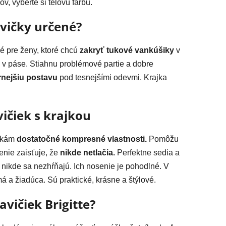
v, vyberte si telovú farbu.
vičky určené?
é pre ženy, ktoré chcú
zakryť tukové vankúšiky
v
a v páse. Stiahnu problémové partie a dobre
rnejšiu postavu
pod tesnejšími odevmi. Krajka
ičiek s krajkou
ičkám
dostatočné kompresné vlastnosti.
Pomôžu
nie zaisťuje, že
nikde netlačia.
Perfektne sedia a
 nikde sa nezhŕňajú. Ich nosenie je pohodlné. V
 a žiadúca. Sú praktické, krásne a štýlové.
vičiek Brigitte?