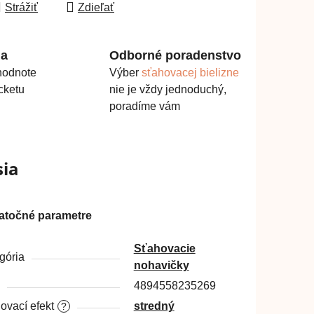
Strážiť
Zdieľať
ma
Odborné poradenstvo
hodnote
Výber
sťahovacej bielizne
cketu
nie je vždy jednoduchý,
poradíme vám
sia
atočné parametre
Sťahovacie
gória
nohavičky
4894558235269
ovací efekt
stredný
?