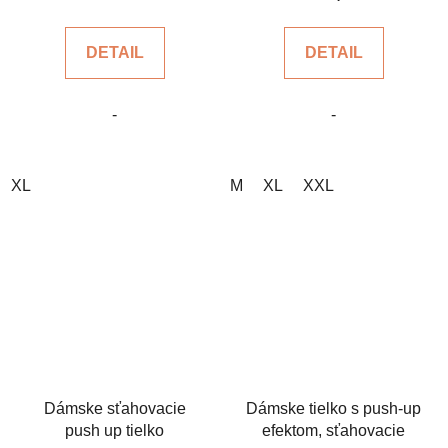
je
5,0
DETAIL
DETAIL
z
5
-
-
hviezdičiek.
XL
M
XL
XXL
Dámske sťahovacie
Dámske tielko s push-up
push up tielko
efektom, sťahovacie