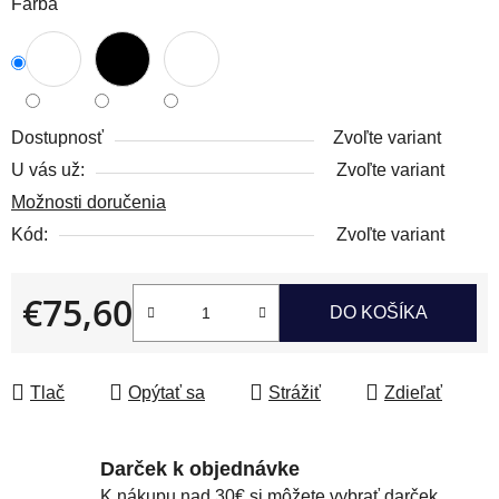
Farba
Dostupnosť
Zvoľte variant
U vás už:
Zvoľte variant
Možnosti doručenia
Kód:
Zvoľte variant
€75,60
DO KOŠÍKA
Jednotková cena:
Tlač
Opýtať sa
Strážiť
Zdieľať
Darček k objednávke
K nákupu nad 30€ si môžete vybrať darček