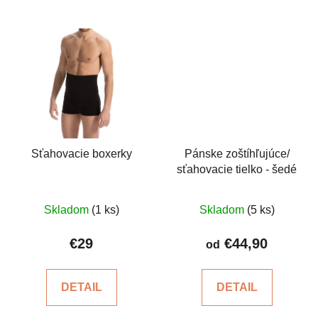
Sťahovacie boxerky
Pánske zoštíhľujúce/
sťahovacie tielko - šedé
Priemerné
Priemerné
Skladom
(1 ks)
Skladom
(5 ks)
hodnotenie
hodnotenie
produktu
produktu
€29
€44,90
od
je
je
4,6
5,0
DETAIL
DETAIL
z
z
5
5