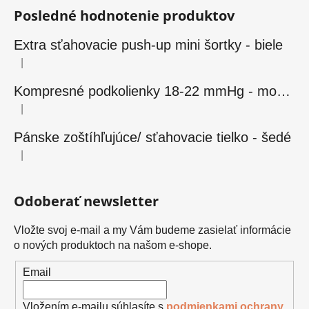
Posledné hodnotenie produktov
Extra sťahovacie push-up mini šortky - biele
|
Hodnotenie produktu je 5 z 5 hviezdičiek.
Kompresné podkolienky 18-22 mmHg - modré
|
Hodnotenie produktu je 5 z 5 hviezdičiek.
Pánske zoštíhľujúce/ sťahovacie tielko - šedé
|
Hodnotenie produktu je 5 z 5 hviezdičiek.
Odoberať newsletter
Vložte svoj e-mail a my Vám budeme zasielať informácie
o nových produktoch na našom e-shope.
Email
Vložením e-mailu súhlasíte s
podmienkami ochrany