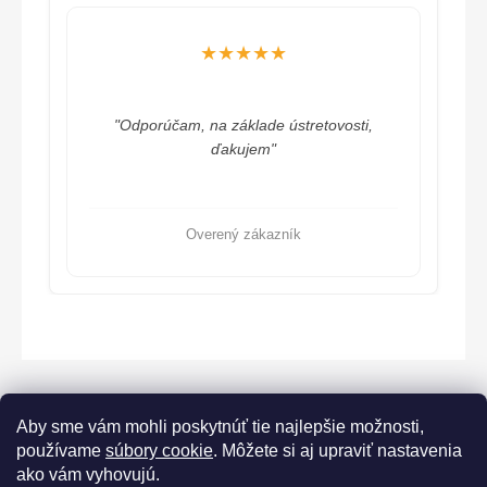
★★★★★
"Odporúčam, na základe ústretovosti,
ďakujem"
Overený zákazník
Aby sme vám mohli poskytnúť tie najlepšie možnosti,
používame
súbory cookie
. Môžete si aj upraviť nastavenia
ako vám vyhovujú.