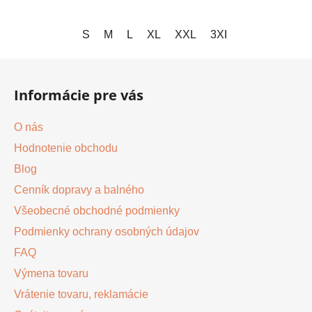
S
M
L
XL
XXL
3XL
4XL
Z
á
Informácie pre vás
p
ä
O nás
t
Hodnotenie obchodu
i
Blog
e
Cenník dopravy a balného
Všeobecné obchodné podmienky
Podmienky ochrany osobných údajov
FAQ
Výmena tovaru
Vrátenie tovaru, reklamácie