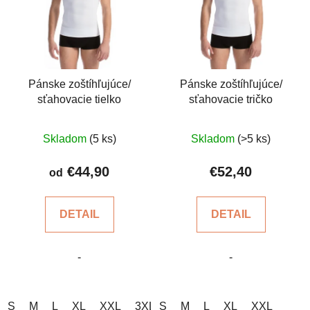
Pánske zoštíhľujúce/
Pánske zoštíhľujúce/
sťahovacie tielko
sťahovacie tričko
Priemerné
Priemerné
Skladom
(5 ks)
Skladom
(>5 ks)
hodnotenie
hodnotenie
produktu
produktu
€44,90
€52,40
od
je
je
4,7
5,0
DETAIL
DETAIL
z
z
5
5
-
-
hviezdičiek.
hviezdičiek.
S
M
L
XL
XXL
3XL
S
4XL
M
5XL
L
XL
XXL