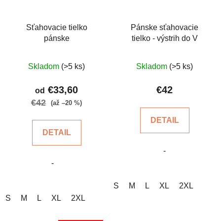
Sťahovacie tielko
Pánske sťahovacie
pánske
tielko - výstrih do V
Priemerné
Skladom
(>5 ks)
Skladom
(>5 ks)
hodnotenie
produktu
€33,60
€42
od
je
€42
(až –20 %)
5,0
DETAIL
z
DETAIL
5
-
hviezdičiek.
-
S
M
L
XL
2XL
S
M
L
XL
2XL