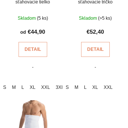
sťahovacie tielko
sťahovacie tričko
Priemerné
Priemerné
Skladom
(5 ks)
Skladom
(>5 ks)
hodnotenie
hodnotenie
produktu
produktu
€44,90
€52,40
od
je
je
4,7
5,0
DETAIL
DETAIL
z
z
5
5
-
-
hviezdičiek.
hviezdičiek.
S
M
L
XL
XXL
3XL
S
4XL
M
5XL
L
XL
XXL