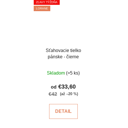
ZĽAVY TÝŽDŇA
LORANE
Sťahovacie tielko
pánske - čierne
Priemerné
Skladom
(>5 ks)
hodnotenie
produktu
€33,60
od
je
€42
(až –20 %)
5,0
z
DETAIL
5
hviezdičiek.