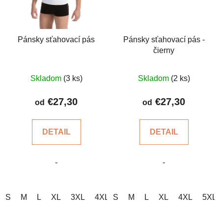
Pánsky sťahovací pás
Pánsky sťahovací pás -
čierny
Priemerné
Priemerné
Skladom
(3 ks)
Skladom
(2 ks)
hodnotenie
hodnotenie
produktu
produktu
€27,30
€27,30
od
od
je
je
4,4
4,7
DETAIL
DETAIL
z
z
5
5
-
-
hviezdičiek.
hviezdičiek.
S
M
L
XL
3XL
4XL
S
5XL
M
L
XL
4XL
5XL