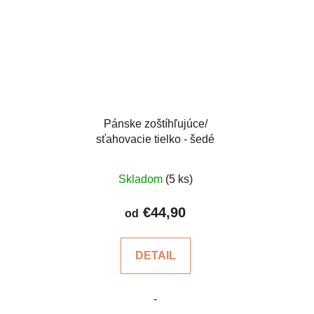
Pánske zoštíhľujúce/
sťahovacie tielko - šedé
Priemerné
Skladom
(5 ks)
hodnotenie
produktu
€44,90
od
je
5,0
DETAIL
z
5
-
hviezdičiek.