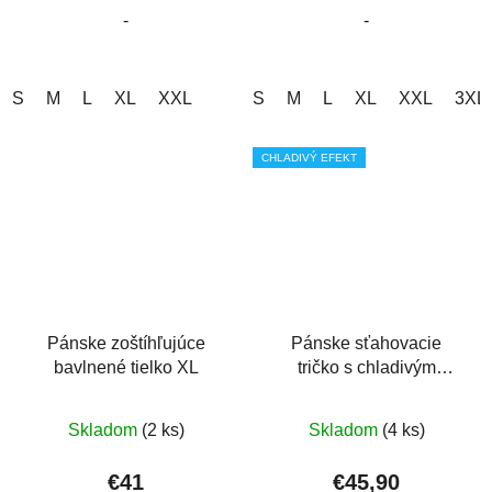
-
-
hviezdičiek.
hviezdičiek.
S
M
L
XL
XXL
S
M
L
XL
XXL
3XL
CHLADIVÝ EFEKT
Pánske zoštíhľujúce
Pánske sťahovacie
bavlnené tielko XL
tričko s chladivým
efektom
Priemerné
Skladom
(2 ks)
Skladom
(4 ks)
hodnotenie
produktu
€41
€45,90