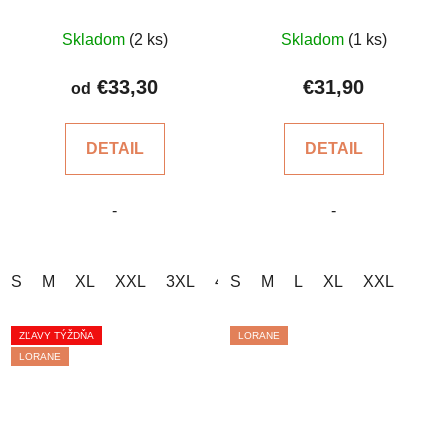
Priemerné
Priemerné
Skladom
(2 ks)
Skladom
(1 ks)
hodnotenie
hodnotenie
produktu
produktu
€33,30
€31,90
od
je
je
5,0
5,0
DETAIL
DETAIL
z
z
5
5
-
-
hviezdičiek.
hviezdičiek.
S
M
XL
XXL
3XL
4XL
S
M
L
XL
XXL
ZĽAVY TÝŽDŇA
LORANE
LORANE