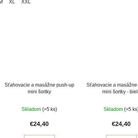
M
XL
XXL
Sťahovacie a masážne push-up
Sťahovacie a masážne
mini šortky
mini šortky - bie
Priemerné
Prieme
Skladom
(>5 ks)
Skladom
(>5 ks
hodnotenie
hodnot
produktu
produkt
€24,40
€24,40
je
je
5,0
5,0