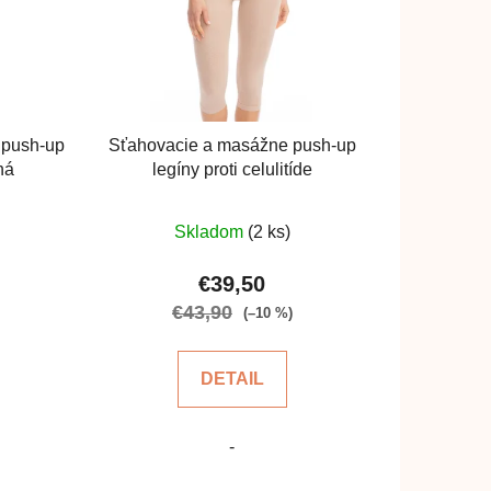
p
r
o
d
u
 push-up
Sťahovacie a masážne push-up
k
ná
legíny proti celulitíde
t
o
rné
Priemerné
Skladom
(2 ks)
v
enie
hodnotenie
u
produktu
€39,50
je
€43,90
(–10 %)
5,0
z
DETAIL
5
čiek.
hviezdičiek.
-