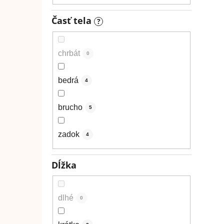
Časť tela
?
chrbát
0
bedrá
4
brucho
5
zadok
4
Dĺžka
dlhé
0