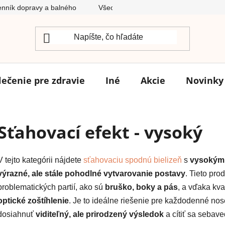
nník dopravy a balného
Všeobecné obchodné podmienky
lečenie pre zdravie
Iné
Akcie
Novinky
Sťahovací efekt - vysoký
V tejto kategórii nájdete
sťahovaciu spodnú bielizeň
s
vysokým
výrazné, ale stále pohodlné vytvarovanie postavy
. Tieto pro
problematických partií, ako sú
bruško, boky a pás
, a vďaka kva
optické zoštíhlenie
. Je to ideálne riešenie pre každodenné nose
dosiahnuť
viditeľný, ale prirodzený výsledok
a cítiť sa sebav