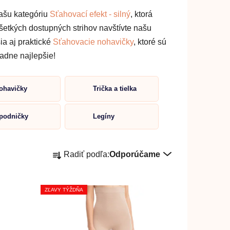
ašu kategóriu
Sťahovací efekt - silný
, ktorá
šetkých dostupných strihov navštívte našu
̌ia aj praktické
Sťahovacie nohavičky
, ktoré sú
sadne najlepšie!
ohavičky
Trička a tielka
podničky
Legíny
R
Radiť podľa:
Odporúčame
a
d
e
ZĽAVY TÝŽDŇA
n
i
e