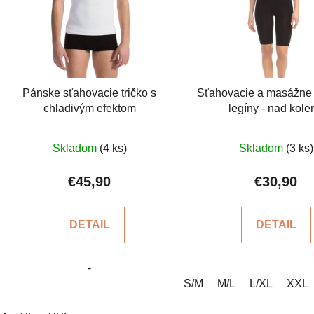
s
p
r
o
d
Pánske sťahovacie tričko s
Sťahovacie a masážne
u
chladivým efektom
legíny - nad kole
k
t
Priemerné
Prieme
Skladom
(4 ks)
Skladom
(3 ks)
o
hodnotenie
hodnot
v
produktu
produkt
€45,90
€30,90
je
je
5,0
4,0
DETAIL
DETAIL
z
z
5
5
-
hviezdičiek.
hviezdi
S/M
M/L
L/XL
XXL