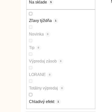
Na sklade
5
Zľavy týždňa
1
Novinka
0
Tip
0
Výpredaj zásob
0
LORANE
0
Totálny výpredaj
0
Chladivý efekt
1