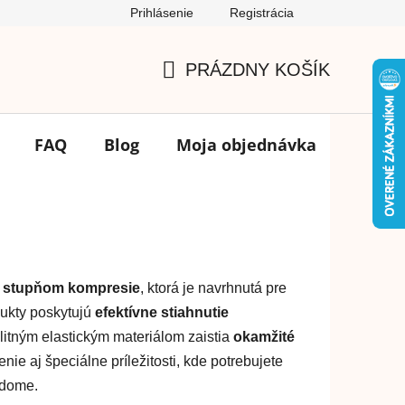
Prihlásenie
Registrácia
Podmienky ochrany osobných údajov
FAQ
Výmena tovar
PRÁZDNY KOŠÍK
NÁKUPNÝ
KOŠÍK
FAQ
Blog
Moja objednávka
Značk
 stupňom kompresie
, ktorá je navrhnutá pre
dukty poskytujú
efektívne stiahnutie
litným elastickým materiálom zaistia
okamžité
nie aj špeciálne príležitosti, kde potrebujete
edome.