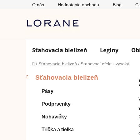
Prejsť
O nás
Hodnotenie obchodu
Blog
Ce
na
obsah
Sťahovacia bielizeň
Legíny
Ob
Domov
/
Sťahovacia bielizeň
/
Sťahovací efekt - vysoký
B
K
Preskočiť
Sťahovacia bielizeň
a
o
kategórie
t
č
Pásy
e
n
g
ý
Podprsenky
ó
p
r
Nohavičky
i
a
e
n
Trička a tielka
e