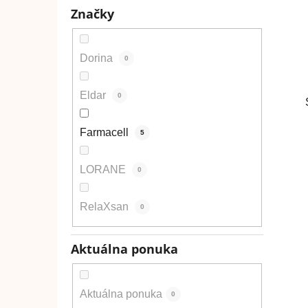
Značky
Dorina
0
Eldar
0
Farmacell
5
LORANE
0
RelaXsan
0
Aktuálna ponuka
Aktuálna ponuka
0