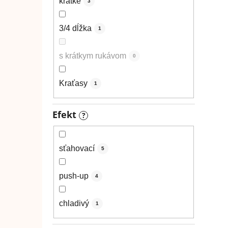
krátke
3
3/4 dĺžka
1
s krátkym rukávom
0
Kraťasy
1
Efekt
?
sťahovací
5
push-up
4
chladivý
1