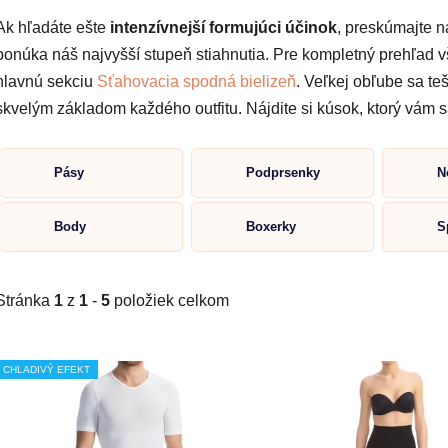
Ak hľadáte ešte
intenzívnejší formujúci účinok
, preskúmajte n
ponúka náš najvyšší stupeň stiahnutia. Pre kompletný prehľad v
hlavnú sekciu
Sťahovacia spodná bielizeň
. Veľkej obľube sa tes
skvelým základom každého outfitu. Nájdite si kúsok, ktorý vám 
Pásy
Podprsenky
N
Body
Boxerky
S
Stránka
1
z
1
-
5
položiek celkom
V
CHLADIVÝ EFEKT
ý
p
i