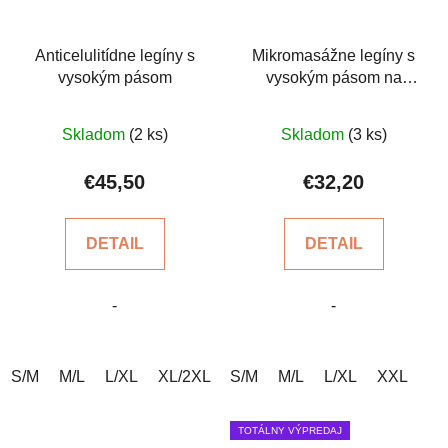
Anticelulitídne legíny s
Mikromasážne legíny s
vysokým pásom
vysokým pásom na
celulitídu
Priemerné
Priemerné
Skladom
(2 ks)
Skladom
(3 ks)
hodnotenie
hodnotenie
produktu
produktu
€45,50
€32,20
je
je
4,8
4,7
DETAIL
DETAIL
z
z
5
5
-
-
hviezdičiek.
hviezdičiek.
S/M
M/L
L/XL
XL/2XL
S/M
2XL/3XL
M/L
3XL/4XL
L/XL
XXL
4XL/5
TOTÁLNY VÝPREDAJ