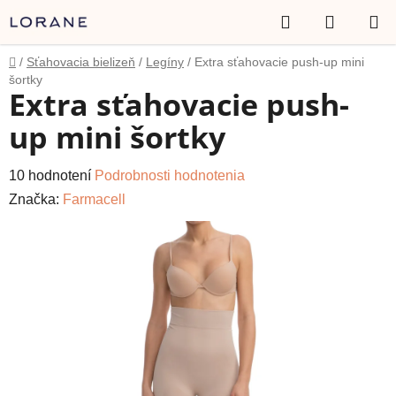
Prejsť
Hľadať
NÁKUP
na
obsah
KOŠÍK
Domov
/
Sťahovacia bielizeň
/
Legíny
/
Extra sťahovacie push-up mini
šortky
Extra sťahovacie push-
up mini šortky
Priemerné
10 hodnotení
Podrobnosti hodnotenia
hodnotenie
Značka:
Farmacell
produktu
je
4,3
z
5
hviezdičiek.