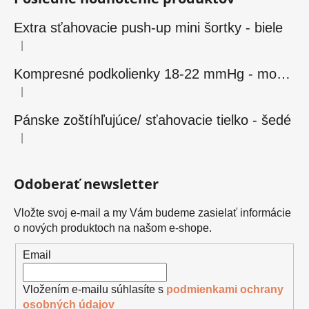
Extra sťahovacie push-up mini šortky - biele
|
Hodnotenie produktu je 5 z 5 hviezdičiek.
Kompresné podkolienky 18-22 mmHg - modré
|
Hodnotenie produktu je 5 z 5 hviezdičiek.
Pánske zoštíhľujúce/ sťahovacie tielko - šedé
|
Hodnotenie produktu je 5 z 5 hviezdičiek.
Odoberať newsletter
Vložte svoj e-mail a my Vám budeme zasielať informácie
o nových produktoch na našom e-shope.
Email
Vložením e-mailu súhlasíte s
podmienkami ochrany
osobných údajov