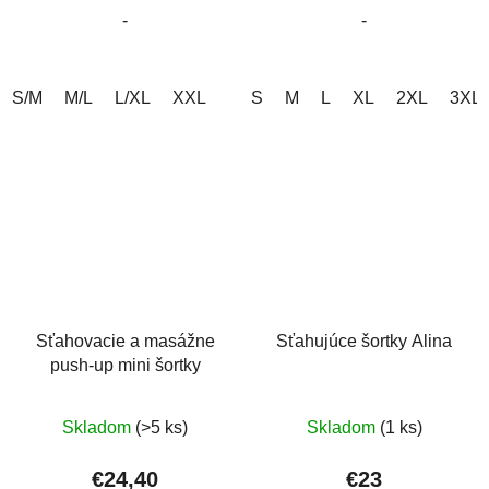
-
-
hviezdičiek.
hviezdičiek.
S/M
M/L
L/XL
XXL
S
M
L
XL
2XL
3XL
Sťahovacie a masážne
Sťahujúce šortky Alina
push-up mini šortky
Priemerné
Priemerné
Skladom
(>5 ks)
Skladom
(1 ks)
hodnotenie
hodnotenie
produktu
produktu
€24,40
€23