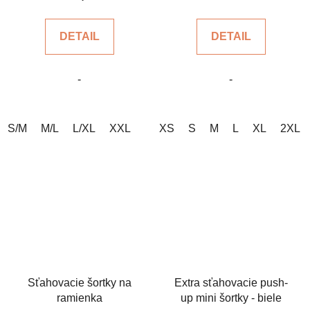
je
je
5,0
4,2
DETAIL
DETAIL
z
z
5
5
-
-
hviezdičiek.
hviezdičiek.
S/M
M/L
L/XL
XXL
XS
S
M
L
XL
2XL
Sťahovacie šortky na
Extra sťahovacie push-
ramienka
up mini šortky - biele