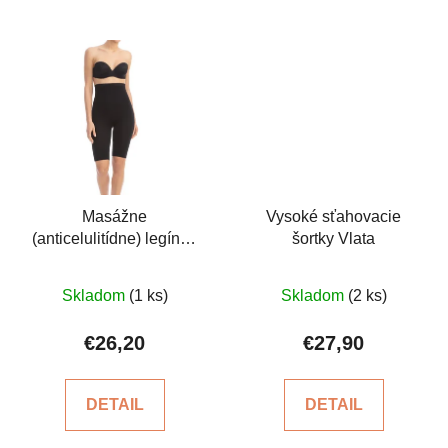
Masážne
Vysoké sťahovacie
(anticelulitídne) legíny -
šortky Vlata
krátke, s vysokým
Priemerné
Priemerné
pásom
Skladom
(1 ks)
Skladom
(2 ks)
hodnotenie
hodnotenie
produktu
produktu
€26,20
€27,90
je
je
5,0
5,0
DETAIL
DETAIL
z
z
5
5