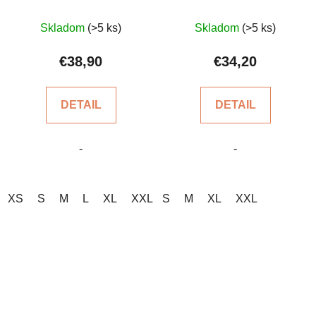
Priemerné
Priemerné
Skladom
(>5 ks)
Skladom
(>5 ks)
hodnotenie
hodnotenie
produktu
produktu
€38,90
€34,20
je
je
5,0
5,0
DETAIL
DETAIL
z
z
5
5
-
-
hviezdičiek.
hviezdičiek.
XS
S
M
L
XL
XXL
S
M
XL
XXL