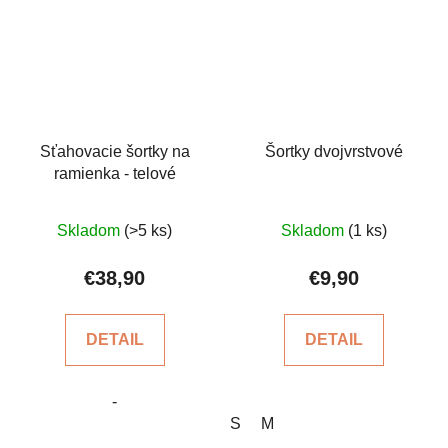
Sťahovacie šortky na
Šortky dvojvrstvové
ramienka - telové
Priemerné
Skladom
(>5 ks)
Skladom
(1 ks)
hodnotenie
produktu
€38,90
€9,90
je
5,0
DETAIL
DETAIL
z
5
-
hviezdičiek.
S
M