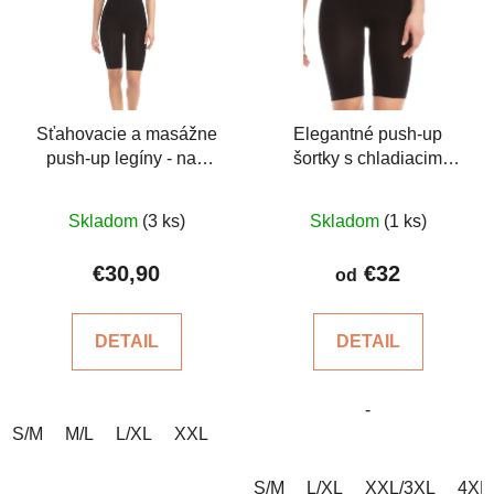
Sťahovacie a masážne
Elegantné push-up
push-up legíny - nad
šortky s chladiacim
kolená
účinkom
Priemerné
Priemerné
Skladom
(3 ks)
Skladom
(1 ks)
hodnotenie
hodnotenie
produktu
produktu
€30,90
€32
od
je
je
4,0
5,0
DETAIL
DETAIL
z
z
5
5
-
hviezdičiek.
hviezdičiek.
S/M
M/L
L/XL
XXL
S/M
L/XL
XXL/3XL
4XL