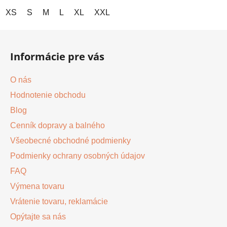
XS
S
M
L
XL
XXL
Z
á
Informácie pre vás
p
ä
O nás
t
Hodnotenie obchodu
i
Blog
e
Cenník dopravy a balného
Všeobecné obchodné podmienky
Podmienky ochrany osobných údajov
FAQ
Výmena tovaru
Vrátenie tovaru, reklamácie
Opýtajte sa nás