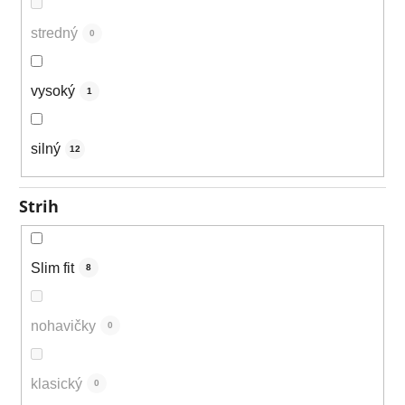
stredný
0
vysoký
1
silný
12
Strih
Slim fit
8
nohavičky
0
klasický
0