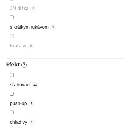
3/4 dĺžka
0
s krátkym rukávom
1
Kraťasy
0
Efekt
?
sťahovací
11
push-up
1
chladivý
1