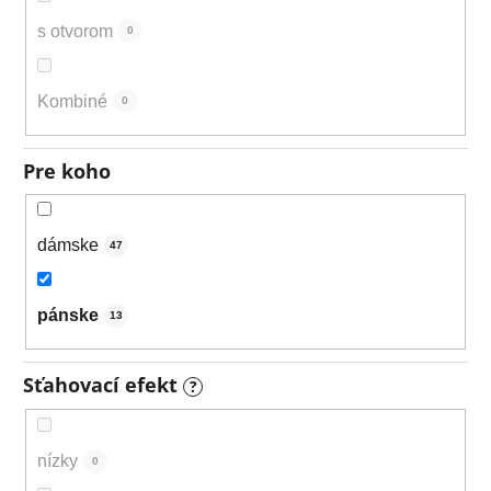
s otvorom
0
Kombiné
0
Pre koho
dámske
47
pánske
13
Sťahovací efekt
?
nízky
0