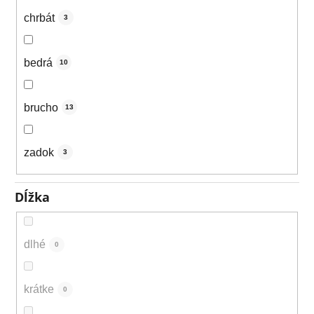
chrbát
3
bedrá
10
brucho
13
zadok
3
Dĺžka
dlhé
0
krátke
0