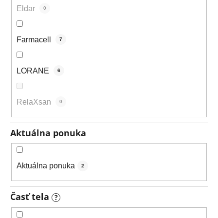
Eldar
0
Farmacell
7
LORANE
6
RelaXsan
0
Aktuálna ponuka
Aktuálna ponuka
2
Časť tela
?