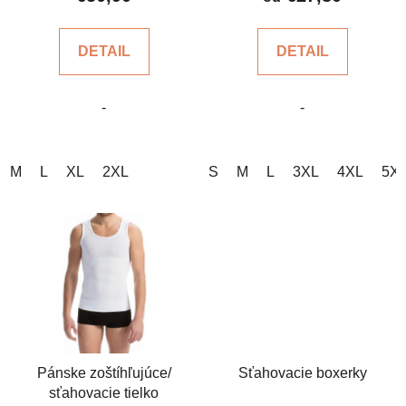
o
je
v
4,4
DETAIL
DETAIL
z
5
-
-
hviezdičiek.
M
L
XL
2XL
S
M
L
3XL
4XL
5X
Pánske zoštíhľujúce/
Sťahovacie boxerky
sťahovacie tielko