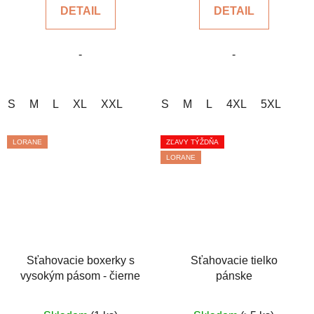
DETAIL
DETAIL
z
z
5
5
-
-
hviezdičiek.
hviezdičiek.
S
M
L
XL
XXL
S
M
L
4XL
5XL
LORANE
ZĽAVY TÝŽDŇA
LORANE
Sťahovacie boxerky s
Sťahovacie tielko
vysokým pásom - čierne
pánske
Priemerné