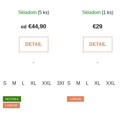
Priemerné
Priemerné
Skladom
(5 ks)
Skladom
(1 ks)
hodnotenie
hodnotenie
produktu
produktu
€44,90
€29
od
je
je
4,7
4,6
DETAIL
DETAIL
z
z
5
5
-
-
hviezdičiek.
hviezdičiek.
S
M
L
XL
XXL
3XL
S
4XL
M
5XL
L
XL
XXL
NOVINKA
LORANE
LORANE