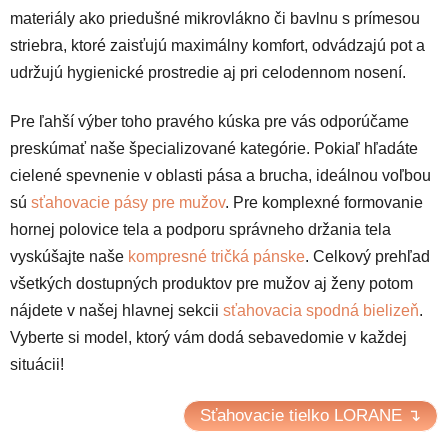
materiály ako priedušné mikrovlákno či bavlnu s prímesou
striebra, ktoré zaisťujú maximálny komfort, odvádzajú pot a
udržujú hygienické prostredie aj pri celodennom nosení.
Pre ľahší výber toho pravého kúska pre vás odporúčame
preskúmať naše špecializované kategórie. Pokiaľ hľadáte
cielené spevnenie v oblasti pása a brucha, ideálnou voľbou
sú
sťahovacie pásy pre mužov
. Pre komplexné formovanie
hornej polovice tela a podporu správneho držania tela
vyskúšajte naše
kompresné tričká pánske
. Celkový prehľad
všetkých dostupných produktov pre mužov aj ženy potom
nájdete v našej hlavnej sekcii
sťahovacia spodná bielizeň
.
Vyberte si model, ktorý vám dodá sebavedomie v každej
situácii!
Sťahovacie tielko LORANE ↴