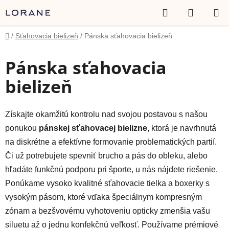
Prejsť
Hľadať
NÁKUP
na
obsah
KOŠÍK
Domov
/
Sťahovacia bielizeň
/
Pánska sťahovacia bielizeň
Pánska sťahovacia
bielizeň
Získajte okamžitú kontrolu nad svojou postavou s našou
ponukou
pánskej sťahovacej bielizne
, ktorá je navrhnutá
na diskrétne a efektívne formovanie problematických partií.
Či už potrebujete spevniť brucho a pás do obleku, alebo
hľadáte funkčnú podporu pri športe, u nás nájdete riešenie.
Ponúkame vysoko kvalitné sťahovacie tielka a boxerky s
vysokým pásom, ktoré vďaka špeciálnym kompresným
zónam a bezšvovému vyhotoveniu opticky zmenšia vašu
siluetu až o jednu konfekčnú veľkosť. Používame prémiové