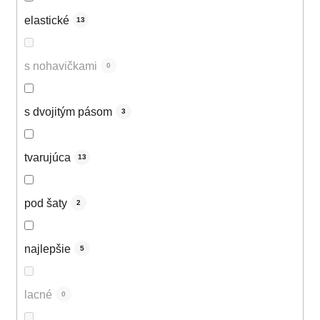
elastické
13
s nohavičkami
0
s dvojitým pásom
3
tvarujúca
13
pod šaty
2
najlepšie
5
lacné
0