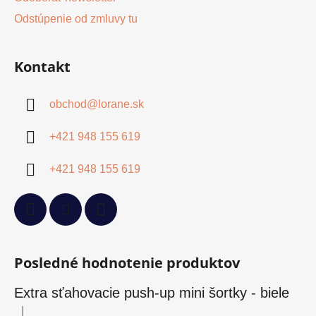
Odstúpenie od zmluvy tu
Kontakt
obchod
@
lorane.sk
+421 948 155 619
+421 948 155 619
Posledné hodnotenie produktov
Extra sťahovacie push-up mini šortky - biele
|
Hodnotenie produktu je 5 z 5 hviezdičiek.