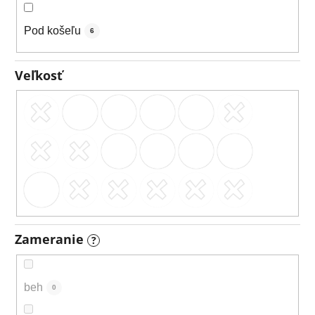
Pod košeľu
6
Veľkosť
Zameranie
?
beh
0