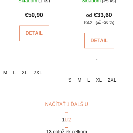
Skladom
(1 ks)
Skladom
(>5 ks)
hodnotenie
produktu
€50,90
€33,60
od
je
€42
(až –20 %)
5,0
DETAIL
z
DETAIL
5
-
hviezdičiek.
-
M
L
XL
2XL
S
M
L
XL
2XL
NAČÍTAŤ 1 ĎALŠIU
S
t
1
2
r
O
á
13
položiek celkom