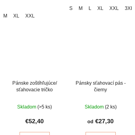
S
M
L
XL
XXL
3XL
M
XL
XXL
Pánske zoštíhľujúce/
Pánsky sťahovací pás -
sťahovacie tričko
čierny
Priemerné
Priemerné
Skladom
(>5 ks)
Skladom
(2 ks)
hodnotenie
hodnotenie
produktu
produktu
€52,40
€27,30
od
je
je
5,0
4,7