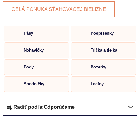
CELÁ PONUKA SŤAHOVACEJ BIELIZNE
Pásy
Podprsenky
Nohavičky
Trička a tielka
Body
Boxerky
Spodničky
Legíny
R
Radiť podľa:
Odporúčame
a
d
e
ZAVRIEŤ FILTER
n