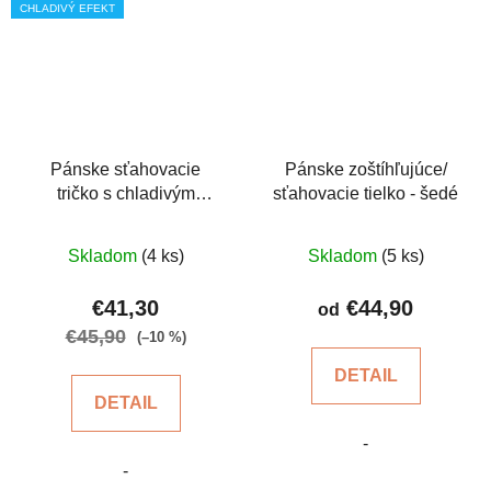
CHLADIVÝ EFEKT
Pánske sťahovacie
Pánske zoštíhľujúce/
tričko s chladivým
sťahovacie tielko - šedé
efektom
Priemerné
Priemerné
Skladom
(4 ks)
Skladom
(5 ks)
hodnotenie
hodnotenie
produktu
produktu
€41,30
€44,90
od
je
je
€45,90
(–10 %)
5,0
5,0
DETAIL
z
z
DETAIL
5
5
-
hviezdičiek.
hviezdičiek.
-