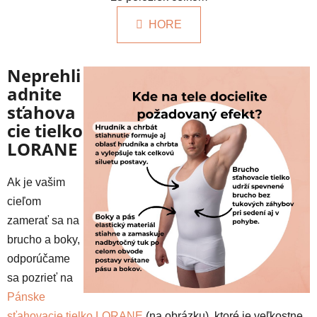
v
n
l
k
HORE
á
o
d
v
a
a
Neprehli
c
n
adnite
i
i
e
e
sťahova
p
cie tielko
r
LORANE
v
k
Ak je vašim
y
v
cieľom
ý
zamerať sa na
p
brucho a boky,
i
odporúčame
s
u
sa pozrieť na
Pánske
sťahovacie tielko LORANE
(na obrázku), ktoré je veľkostne