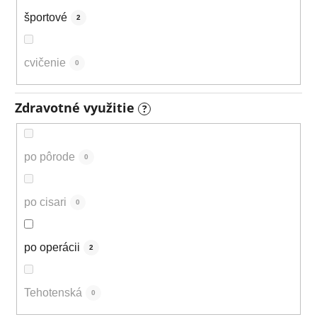
športové
2
cvičenie
0
Zdravotné využitie
?
po pôrode
0
po cisari
0
po operácii
2
Tehotenská
0