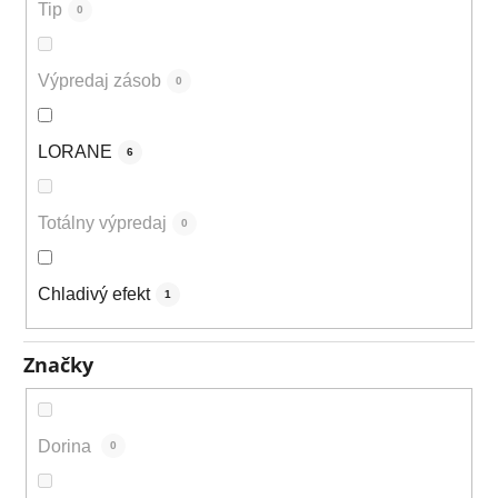
Tip
0
Výpredaj zásob
0
LORANE
6
Totálny výpredaj
0
Chladivý efekt
1
Značky
Dorina
0