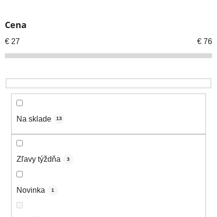
i
e
Cena
p
r
€
27
€
76
o
d
u
k
t
o
Na sklade
13
v
Zľavy týždňa
3
Novinka
1