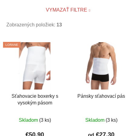
VYMAZAŤ FILTRE
Zobrazených položiek:
13
V
LORANE
ý
p
i
s
p
r
o
Sťahovacie boxerky s
Pánsky sťahovací pás
vysokým pásom
d
u
Priemerné
k
Skladom
(3 ks)
Skladom
(3 ks)
hodnotenie
t
produktu
€50,90
€27,30
od