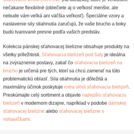
nečakane flexibilné (oblečiete aj o veľkosť menšie, ale
nebude vám veľká ani väčšia veľkosť). Špeciálne vzory a
nastavenie sily stiahnutia zaručujú, že vaše brucho a boky
budú tvarované presne podľa vašich predstáv.
Kolekcia pánskej sťahovacej bielizne obsahuje produkty na
všetky príležitosti.
Sťahovacia bielizeň pod šaty
je ideálna
na zvýraznenie postavy, zatiaľ čo
sťahovacia bielizeň na
brucho
je určená pre tých, ktorí sa chcú zamerať na túto
problematickú oblasť. Sila stiahnutia je dôležitá a
maximálny účinok poskytuje
extra silná sťahovacia bielizeň
.
Preskúmajte celý sortiment a objavte
najlepšiu sťahovaciu
bielizeň
v modernom dizajne, napríklad v podobe
dámskej
sťahovacej bielizne
alebo
sťahovacej bielizne s
nohavičkami.
Z