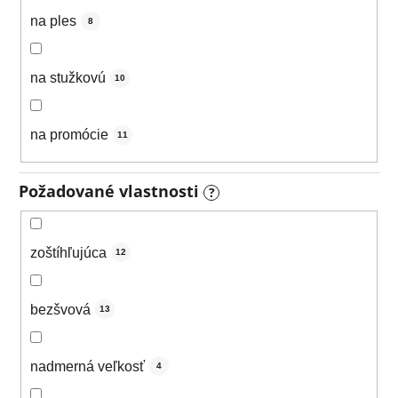
na ples
8
na stužkovú
10
na promócie
11
Požadované vlastnosti
?
zoštíhľujúca
12
bezšvová
13
nadmerná veľkosť
4