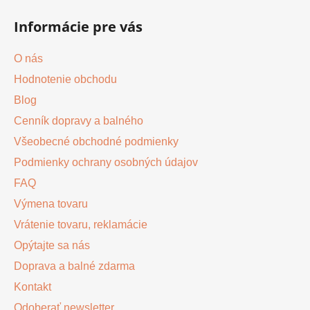
á
Informácie pre vás
p
ä
O nás
t
Hodnotenie obchodu
i
Blog
e
Cenník dopravy a balného
Všeobecné obchodné podmienky
Podmienky ochrany osobných údajov
FAQ
Výmena tovaru
Vrátenie tovaru, reklamácie
Opýtajte sa nás
Doprava a balné zdarma
Kontakt
Odoberať newsletter