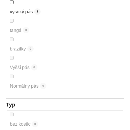
vysoký pás
3
tangá
0
brazilky
0
Vyšší pás
0
Normálny pás
0
Typ
bez kostíc
0