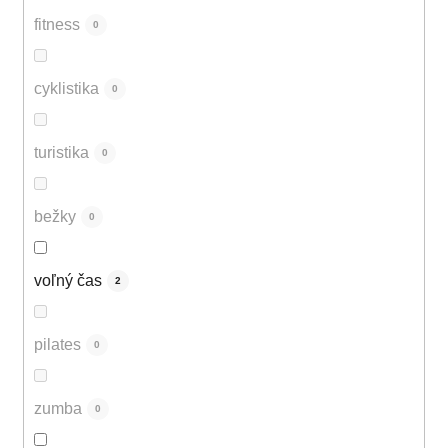
fitness
0
cyklistika
0
turistika
0
bežky
0
voľný čas
2
pilates
0
zumba
0