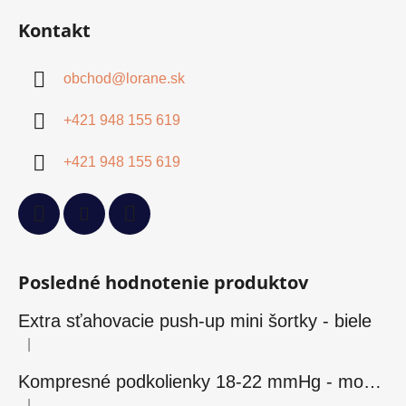
Kontakt
obchod
@
lorane.sk
+421 948 155 619
+421 948 155 619
Posledné hodnotenie produktov
Extra sťahovacie push-up mini šortky - biele
|
Hodnotenie produktu je 5 z 5 hviezdičiek.
Kompresné podkolienky 18-22 mmHg - modré
|