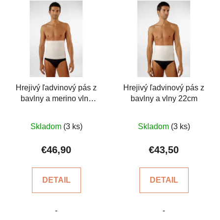
Hrejivý ľadvinový pás z
Hrejivý ľadvinový pás z
bavlny a merino vlny
bavlny a vlny 22cm
27cm
Priemerné
Priemerné
Skladom
(3 ks)
Skladom
(3 ks)
hodnotenie
hodnotenie
produktu
produktu
€46,90
€43,50
je
je
5,0
5,0
DETAIL
DETAIL
z
z
5
5
-
-
hviezdičiek.
hviezdičiek.