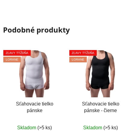
Podobné produkty
ZĽAVY TÝŽDŇA
ZĽAVY TÝŽDŇA
LORANE
LORANE
Sťahovacie tielko
Sťahovacie tielko
pánske
pánske - čierne
Priemerné
Priemerné
Skladom
(>5 ks)
Skladom
(>5 ks)
hodnotenie
hodnotenie