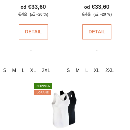
produktu
produktu
€33,60
€33,60
od
od
je
je
€42
€42
(až –20 %)
(až –20 %)
5,0
5,0
z
z
DETAIL
DETAIL
5
5
hviezdičiek.
hviezdičiek.
-
-
S
M
L
XL
2XL
S
M
L
XL
2XL
NOVINKA
LORANE