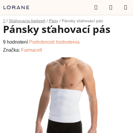
Prejsť
Hľadať
NÁKUP
na
obsah
KOŠÍK
Domov
/
Sťahovacia bielizeň
/
Pásy
/
Pánsky sťahovací pás
Pánsky sťahovací pás
Priemerné
9 hodnotení
Podrobnosti hodnotenia
hodnotenie
Značka:
Farmacell
produktu
je
4,4
z
5
hviezdičiek.