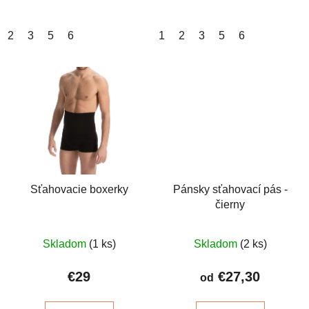
2
3
5
6
1
2
3
5
6
Sťahovacie boxerky
Pánsky sťahovací pás -
čierny
Priemerné
Priemerné
Skladom
(1 ks)
Skladom
(2 ks)
hodnotenie
hodnotenie
produktu
produktu
€29
€27,30
od
je
je
4,6
4,7