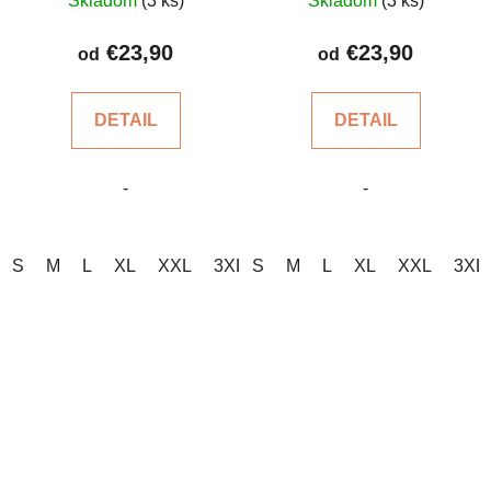
Skladom
(3 ks)
Skladom
(3 ks)
hodnotenie
hodnotenie
produktu
produktu
€23,90
€23,90
od
od
je
je
4,6
5,0
DETAIL
DETAIL
z
z
5
5
-
-
hviezdičiek.
hviezdičiek.
S
M
L
XL
XXL
3XL
S
4XL
M
5XL
L
XL
XXL
3XL