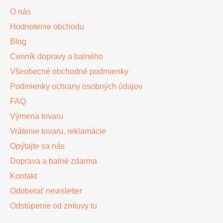
ä
O nás
t
Hodnotenie obchodu
i
Blog
e
Cenník dopravy a balného
Všeobecné obchodné podmienky
Podmienky ochrany osobných údajov
FAQ
Výmena tovaru
Vrátenie tovaru, reklamácie
Opýtajte sa nás
Doprava a balné zdarma
Kontakt
Odoberať newsletter
Odstúpenie od zmluvy tu