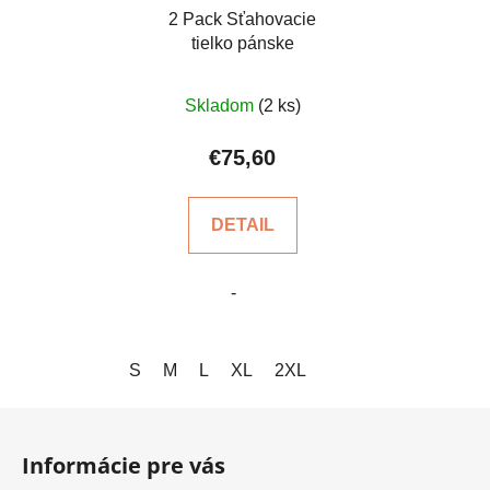
2 Pack Sťahovacie
tielko pánske
Skladom
(2 ks)
€75,60
DETAIL
-
S
M
L
XL
2XL
Z
á
Informácie pre vás
p