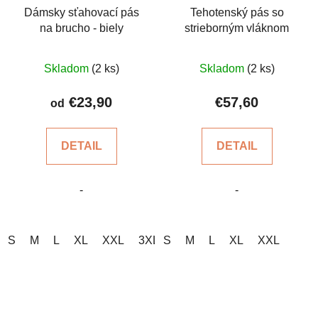
Dámsky sťahovací pás
Tehotenský pás so
na brucho - biely
strieborným vláknom
Priemerné
Skladom
(2 ks)
Skladom
(2 ks)
hodnotenie
produktu
€23,90
€57,60
od
je
4,8
DETAIL
DETAIL
z
5
-
-
hviezdičiek.
S
M
L
XL
XXL
3XL
S
4XL
M
5XL
L
XL
XXL