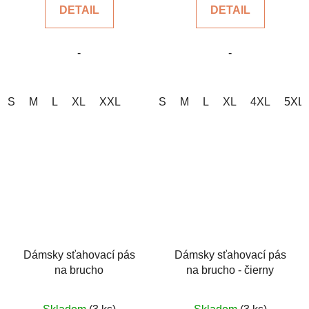
DETAIL
DETAIL
z
z
5
5
-
-
hviezdičiek.
hviezdičiek.
S
M
L
XL
XXL
S
M
L
XL
4XL
5XL
Dámsky sťahovací pás
Dámsky sťahovací pás
na brucho
na brucho - čierny
Priemerné
Priemerné