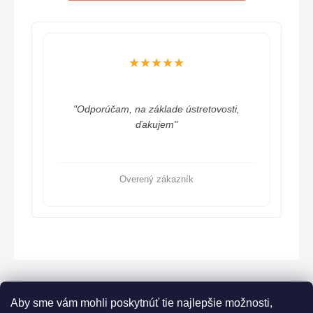
★★★★★
"Odporúčam, na základe ústretovosti,
ďakujem"
Overený zákazník
Aby sme vám mohli poskytnúť tie najlepšie možnosti,