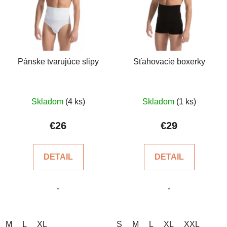
Pánske tvarujúce slipy
Sťahovacie boxerky
Priemerné
Skladom
(4 ks)
Skladom
(1 ks)
hodnotenie
produktu
€26
€29
je
4,6
DETAIL
DETAIL
z
5
-
-
hviezdičiek.
M
L
XL
S
M
L
XL
XXL