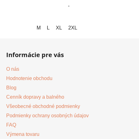
-
M
L
XL
2XL
Z
á
Informácie pre vás
p
ä
O nás
t
Hodnotenie obchodu
i
Blog
e
Cenník dopravy a balného
Všeobecné obchodné podmienky
Podmienky ochrany osobných údajov
FAQ
Výmena tovaru