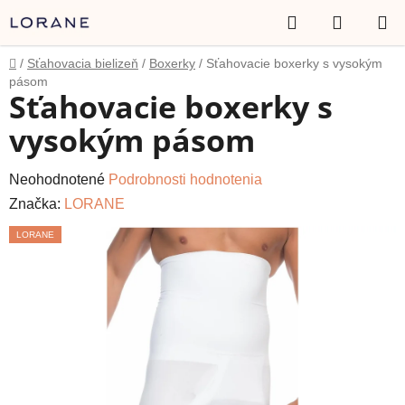
Prejsť
Hľadať
NÁKUP
na
obsah
KOŠÍK
Domov
/
Sťahovacia bielizeň
/
Boxerky
/
Sťahovacie boxerky s vysokým
pásom
Sťahovacie boxerky s
vysokým pásom
Priemerné
Neohodnotené
Podrobnosti hodnotenia
hodnotenie
Značka:
LORANE
produktu
LORANE
je
0,0
z
5
hviezdičiek.