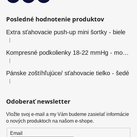
Posledné hodnotenie produktov
Extra sťahovacie push-up mini šortky - biele
|
Hodnotenie produktu je 5 z 5 hviezdičiek.
Kompresné podkolienky 18-22 mmHg - modré
|
Hodnotenie produktu je 5 z 5 hviezdičiek.
Pánske zoštíhľujúce/ sťahovacie tielko - šedé
|
Hodnotenie produktu je 5 z 5 hviezdičiek.
Odoberať newsletter
Vložte svoj e-mail a my Vám budeme zasielať informácie
o nových produktoch na našom e-shope.
Email