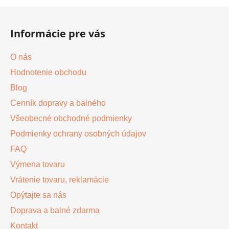
Z
á
Informácie pre vás
p
ä
O nás
t
Hodnotenie obchodu
i
Blog
e
Cenník dopravy a balného
Všeobecné obchodné podmienky
Podmienky ochrany osobných údajov
FAQ
Výmena tovaru
Vrátenie tovaru, reklamácie
Opýtajte sa nás
Doprava a balné zdarma
Kontakt