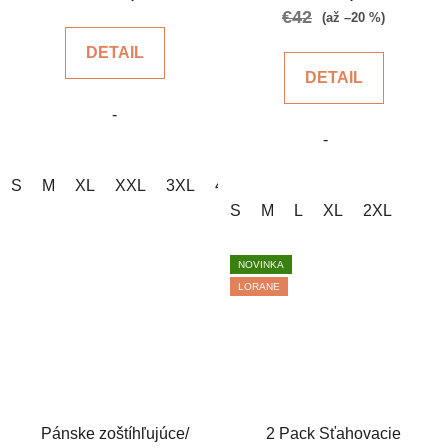
je
je
€42
(až –20 %)
5,0
5,0
DETAIL
z
z
DETAIL
5
5
-
hviezdičiek.
hviezdičiek.
-
S
M
XL
XXL
3XL
4XL
S
M
L
XL
2XL
NOVINKA
LORANE
Pánske zoštíhľujúce/
2 Pack Sťahovacie