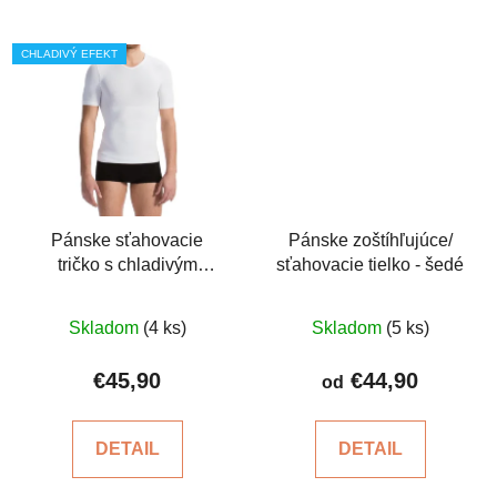
CHLADIVÝ EFEKT
Pánske sťahovacie
Pánske zoštíhľujúce/
tričko s chladivým
sťahovacie tielko - šedé
efektom
Priemerné
Priemerné
Skladom
(4 ks)
Skladom
(5 ks)
hodnotenie
hodnotenie
produktu
produktu
€45,90
€44,90
od
je
je
5,0
5,0
DETAIL
DETAIL
z
z
5
5