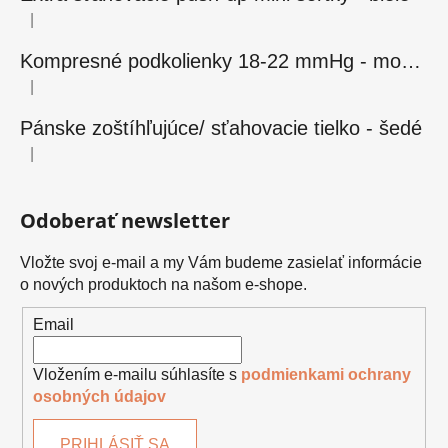
|
Hodnotenie produktu je 5 z 5 hviezdičiek.
Kompresné podkolienky 18-22 mmHg - modré
|
Hodnotenie produktu je 5 z 5 hviezdičiek.
Pánske zoštíhľujúce/ sťahovacie tielko - šedé
|
Hodnotenie produktu je 5 z 5 hviezdičiek.
Odoberať newsletter
Vložte svoj e-mail a my Vám budeme zasielať informácie
o nových produktoch na našom e-shope.
Email
Vložením e-mailu súhlasíte s
podmienkami ochrany
osobných údajov
PRIHLÁSIŤ SA