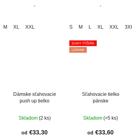
-
-
hviezdičiek.
hviezdičiek.
M
XL
XXL
S
M
L
XL
XXL
3XL
ZĽAVY TÝŽDŇA
LORANE
Dámske sťahovacie
Sťahovacie tielko
push up tielko
pánske
Priemerné
Priemerné
Skladom
(2 ks)
Skladom
(>5 ks)
hodnotenie
hodnotenie
produktu
produktu
€33,30
€33,60
od
od