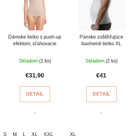
Dámske tielko s push-up
Pánske zoštíhľujúce
efektom, sťahovacie
bavlnené tielko XL
Priemerné
Skladom
(1 ks)
Skladom
(2 ks)
hodnotenie
produktu
€31,90
€41
je
5,0
DETAIL
DETAIL
z
5
-
-
hviezdičiek.
S
M
L
XL
XXL
XL