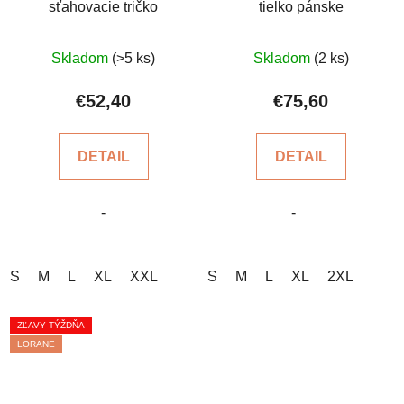
sťahovacie tričko
tielko pánske
Priemerné
Skladom
(>5 ks)
Skladom
(2 ks)
hodnotenie
produktu
€52,40
€75,60
je
5,0
DETAIL
DETAIL
z
5
-
-
hviezdičiek.
S
M
L
XL
XXL
S
M
L
XL
2XL
ZĽAVY TÝŽDŇA
LORANE