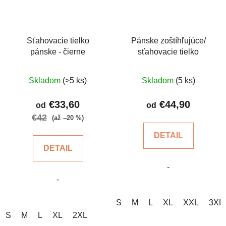
Sťahovacie tielko
Pánske zoštíhľujúce/
pánske - čierne
sťahovacie tielko
Priemerné
Priemerné
Skladom
(>5 ks)
Skladom
(5 ks)
hodnotenie
hodnotenie
produktu
produktu
€33,60
€44,90
od
od
je
je
€42
(až –20 %)
5,0
4,7
DETAIL
z
z
DETAIL
5
5
-
hviezdičiek.
hviezdičiek.
-
S
M
L
XL
XXL
3XL
S
M
L
XL
2XL