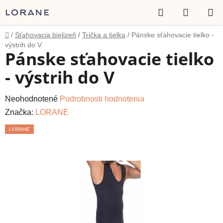
Prejsť
Hľadať
NÁKUP
na
obsah
KOŠÍK
Domov
/
Sťahovacia bielizeň
/
Trička a tielka
/
Pánske sťahovacie tielko -
výstrih do V
Pánske sťahovacie tielko
- výstrih do V
Priemerné
Neohodnotené
Podrobnosti hodnotenia
hodnotenie
Značka:
LORANE
produktu
LORANE
je
0,0
z
5
hviezdičiek.