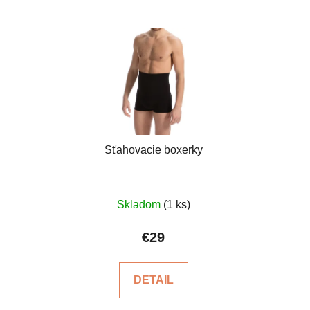
Sťahovacie boxerky
Priemerné
Skladom
(1 ks)
hodnotenie
produktu
€29
je
4,6
DETAIL
z
5