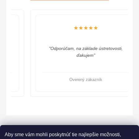
★★★★★
"Odporúčam, na základe ústretovosti,
ďakujem"
Overený zákazník
Aby sme vám mohli poskytnúť tie najlepšie možnosti,