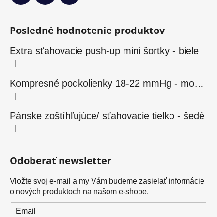
Posledné hodnotenie produktov
Extra sťahovacie push-up mini šortky - biele
|
Hodnotenie produktu je 5 z 5 hviezdičiek.
Kompresné podkolienky 18-22 mmHg - modré
|
Hodnotenie produktu je 5 z 5 hviezdičiek.
Pánske zoštíhľujúce/ sťahovacie tielko - šedé
|
Hodnotenie produktu je 5 z 5 hviezdičiek.
Odoberať newsletter
Vložte svoj e-mail a my Vám budeme zasielať informácie
o nových produktoch na našom e-shope.
Email