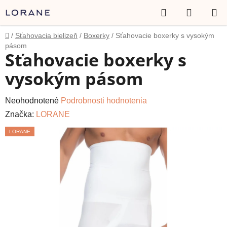
Prejsť
Hľadať
NÁKUP
na
obsah
KOŠÍK
Domov
/
Sťahovacia bielizeň
/
Boxerky
/
Sťahovacie boxerky s vysokým
pásom
Sťahovacie boxerky s
vysokým pásom
Priemerné
Neohodnotené
Podrobnosti hodnotenia
hodnotenie
Značka:
LORANE
produktu
LORANE
je
0,0
z
5
hviezdičiek.