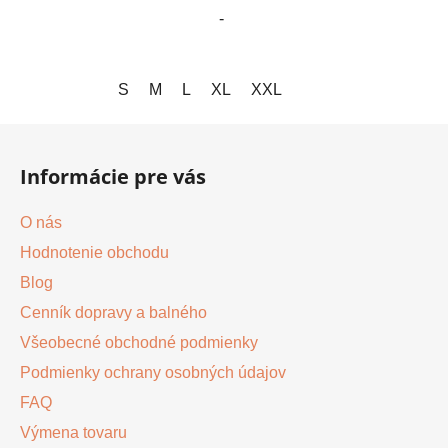
-
hviezdičiek.
S
M
L
XL
XXL
Z
á
Informácie pre vás
p
ä
O nás
t
Hodnotenie obchodu
i
Blog
e
Cenník dopravy a balného
Všeobecné obchodné podmienky
Podmienky ochrany osobných údajov
FAQ
Výmena tovaru