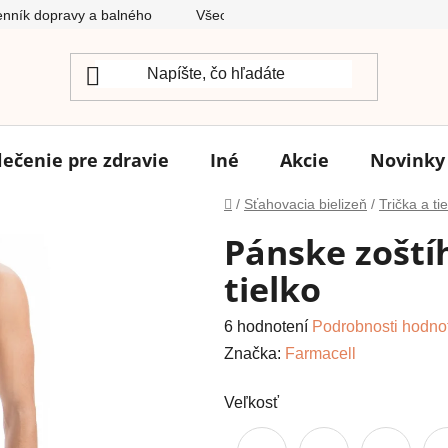
nník dopravy a balného
Všeobecné obchodné podmienky
lečenie pre zdravie
Iné
Akcie
Novinky
Domov
/
Sťahovacia bielizeň
/
Trička a ti
Pánske zoští
tielko
Priemerné
6 hodnotení
Podrobnosti hodno
hodnotenie
Značka:
Farmacell
produktu
Veľkosť
je
4,7