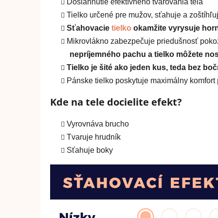
Dosiahnutie efektívneho tvarovania tela
Tielko určené pre mužov, sťahuje a zoštíhľu
Sťahovacie
tielko
okamžite vyrysuje horn
Mikrovlákno zabezpečuje priedušnosť pokož
nepríjemného pachu a tielko môžete nos
Tielko je šité ako jeden kus, teda bez b
Pánske tielko poskytuje maximálny komfort 
Kde na tele docielite efekt?
Vyrovnáva brucho
Tvaruje hrudník
Sťahuje boky