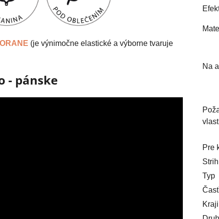
Efek
Mate
 LORANE
(je výnimočne elastické a výborne tvaruje
Na a
o - pánske
Pož
vlast
Pre 
Strih
Typ
Časť
Kraj
Druh