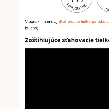
z
5
hviezdičiek.
V ponuke máme aj
Sťahovacie tielko pánske
brucho)
Zoštíhlujúce sťahovacie tielk