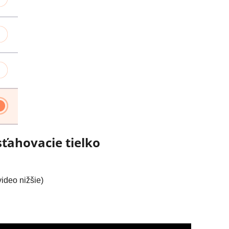
sťahovacie tielko
video nižšie)