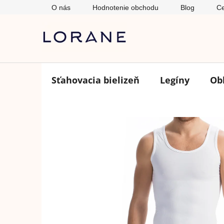
Prejsť
O nás
Hodnotenie obchodu
Blog
Ce
na
obsah
Sťahovacia bielizeň
Legíny
Ob