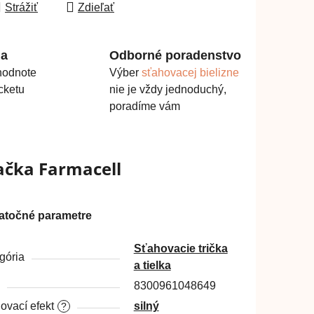
Strážiť
Zdieľať
ma
Odborné poradenstvo
hodnote
Výber
sťahovacej bielizne
cketu
nie je vždy jednoduchý,
poradíme vám
ačka
Farmacell
atočné parametre
Sťahovacie trička
gória
a tielka
8300961048649
ovací efekt
silný
?