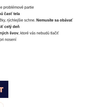
je problémové partie
ú časť tela
ky, rýchlejšie schne.
Nemusíte sa obávať
iť celý deň
očných švov
, ktoré vás nebudú tlačiť
pri nosení