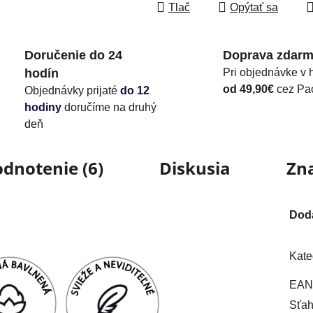
Tlač
Opýtať sa
Doručenie do 24
Doprava zdar
hodín
Pri objednávke v 
od 49,90€
cez Pa
Objednávky prijaté
do 12
hodiny
doručíme na druhý
deň
dnotenie (6)
Diskusia
Zn
Dod
Kate
EAN
Sťah