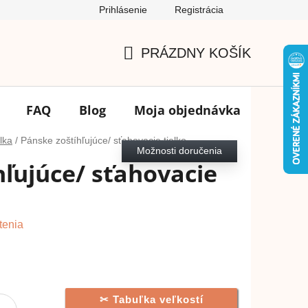
Prihlásenie
Registrácia
Podmienky ochrany osobných údajov
FAQ
Výmena tovar
PRÁZDNY KOŠÍK
NÁKUPNÝ
KOŠÍK
FAQ
Blog
Moja objednávka
Značk
elka
/
Pánske zoštíhľujúce/ sťahovacie tielko
Možnosti doručenia
hľujúce/ sťahovacie
tenia
Tabuľka veľkostí