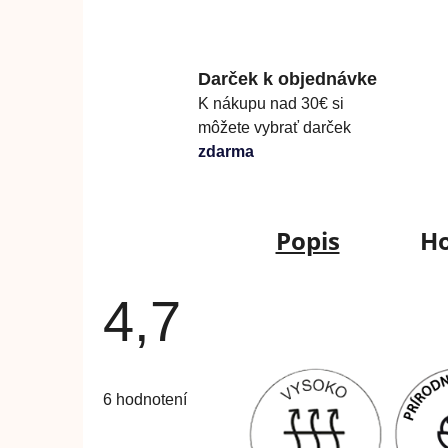
Darček k objednávke
K nákupu nad 30€ si
môžete vybrať darček
zdarma
Popis
Ho
4,7
Priemerné
hodnotenie
6 hodnotení
produktu
je
4,7