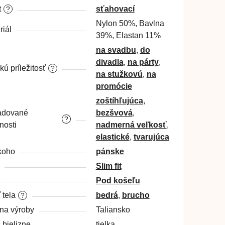
t
sťahovací
?
Nylon 50%, Bavlna
riál
39%, Elastan 11%
na svadbu
,
do
divadla
,
na párty
,
kú príležitosť
?
na stužkovú
,
na
promócie
zoštíhľujúca
,
adované
bezšvová
,
?
nosti
nadmerná veľkosť
,
elastické
,
tvarujúca
koho
pánske
Slim fit
Pod košeľu
 tela
bedrá
,
brucho
?
ina výroby
Taliansko
 bielizne
tielka