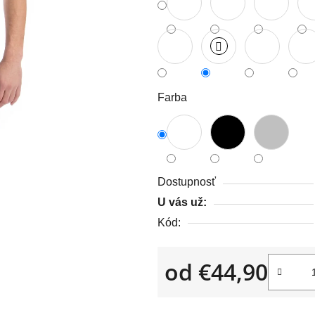
z
5
hviezdičiek.
Farba
Dostupnosť
U vás už:
Kód:
od
€44,90
Jednotková cena: