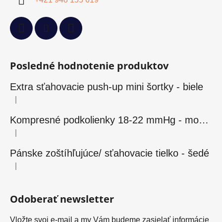
Posledné hodnotenie produktov
Extra sťahovacie push-up mini šortky - biele
|
Hodnotenie produktu je 5 z 5 hviezdičiek.
Kompresné podkolienky 18-22 mmHg - modré
|
Hodnotenie produktu je 5 z 5 hviezdičiek.
Pánske zoštíhľujúce/ sťahovacie tielko - šedé
|
Hodnotenie produktu je 5 z 5 hviezdičiek.
Odoberať newsletter
Vložte svoj e-mail a my Vám budeme zasielať informácie