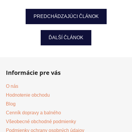
PREDCHÁDZAJÚCI ČLÁNOK
ĎALŠÍ ČLÁNOK
Z
á
Informácie pre vás
p
ä
O nás
t
Hodnotenie obchodu
i
Blog
e
Cenník dopravy a balného
Všeobecné obchodné podmienky
Podmienky ochrany osobných údajov