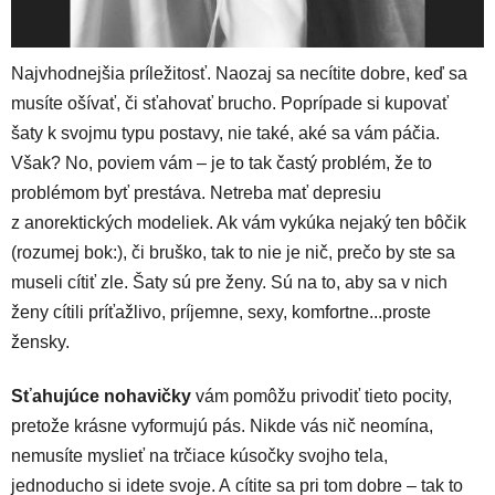
Najvhodnejšia príležitosť. Naozaj sa necítite dobre, keď sa
musíte ošívať, či sťahovať brucho. Poprípade si kupovať
šaty k svojmu typu postavy, nie také, aké sa vám páčia.
Však? No, poviem vám – je to tak častý problém, že to
problémom byť prestáva. Netreba mať depresiu
z anorektických modeliek. Ak vám vykúka nejaký ten bôčik
(rozumej bok:), či bruško, tak to nie je nič, prečo by ste sa
museli cítiť zle. Šaty sú pre ženy. Sú na to, aby sa v nich
ženy cítili príťažlivo, príjemne, sexy, komfortne...proste
žensky.
Sťahujúce nohavičky
vám pomôžu privodiť tieto pocity,
pretože krásne vyformujú pás. Nikde vás nič neomína,
nemusíte myslieť na trčiace kúsočky svojho tela,
jednoducho si idete svoje. A cítite sa pri tom dobre – tak to