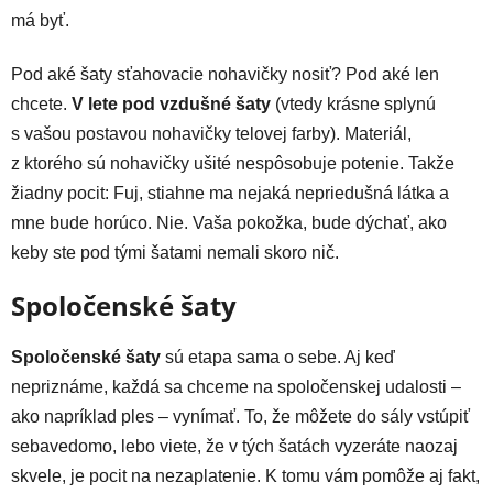
má byť.
Pod aké šaty sťahovacie nohavičky nosiť? Pod aké len
chcete.
V lete pod vzdušné šaty
(vtedy krásne splynú
s vašou postavou nohavičky telovej farby). Materiál,
z ktorého sú nohavičky ušité nespôsobuje potenie. Takže
žiadny pocit: Fuj, stiahne ma nejaká nepriedušná látka a
mne bude horúco. Nie. Vaša pokožka, bude dýchať, ako
keby ste pod tými šatami nemali skoro nič.
Spoločenské šaty
Spoločenské šaty
sú etapa sama o sebe. Aj keď
nepriznáme, každá sa chceme na spoločenskej udalosti –
ako napríklad ples – vynímať. To, že môžete do sály vstúpiť
sebavedomo, lebo viete, že v tých šatách vyzeráte naozaj
skvele, je pocit na nezaplatenie. K tomu vám pomôže aj fakt,