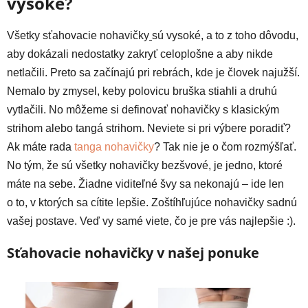
vysoké?
Všetky sťahovacie nohavičky
sú vysoké, a to z toho dôvodu,
aby dokázali nedostatky zakryť celoplošne a aby nikde
netlačili. Preto sa začínajú pri rebrách, kde je človek najužší.
Nemalo by zmysel, keby polovicu bruška stiahli a druhú
vytlačili. No môžeme si definovať nohavičky s klasickým
strihom alebo tangá strihom. Neviete si pri výbere poradiť?
Ak máte rada
tanga nohavičky
? Tak nie je o čom rozmýšľať.
No tým, že sú všetky nohavičky bezšvové, je jedno, ktoré
máte na sebe. Žiadne viditeľné švy sa nekonajú – ide len
o to, v ktorých sa cítite lepšie. Zoštíhľujúce nohavičky sadnú
vašej postave. Veď vy samé viete, čo je pre vás najlepšie :).
Sťahovacie nohavičky v našej ponuke