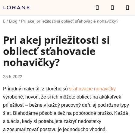
Prejsť
Hľadať
NÁKUP
na
obsah
KOŠÍK
Domov
/
Blog
/
Pri akej príležitosti si obliecť sťahovacie nohavičky?
Pri akej príležitosti si
obliecť sťahovacie
nohavičky?
25.5.2022
Prírodný materiál, z ktorého sú
sťahovacie nohavičky
vyrobené, hovorí, že si ich môžete obliecť na akúkoľvek
príležitosť – bežne v každý pracovný deň, aj pod rôzne typy
šiat. Blahodárne pôsobia tiež na popôrodné bruško. Každá
situácia, kedy si potrebujete zakryť nedostatky
a zosumarizovať postavu je jednoducho vhodná.