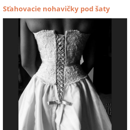
Sťahovacie nohavičky pod šaty