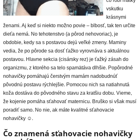
čo robí matky
vskutku
krásnymi
ženami. Aj keď si niekto možno povie – blbosť, tak ten určite
dieťa nemá. No tehotenstvo (a pôrod nehovoriac), je
obdobie, kedy sa s postavou dejú veľké zmeny. Maminy
vedia, že po pôrode sa dosť ťažko vyrovnáva s aktuálnou
postavou. Hlavne sekcia (cisársky rez) je ťažký zásah do
organizmu, z ktorého sa telo spamätáva dlhšie. Popôrodné
nohavičky pomáhajú čerstvým mamám nadobudnúť
pôvodnú postavu rýchlejšie. Pomocou nich sa natiahnutá
koža dostáva do pôvodného stavu za kratšiu dobu. Vieme,
že kojenie pomáha sťahovať maternicu. Bruško si však musí
poradiť samo. No nie, ak máte kvalitné sťahovacie
nohavičky ☺.
Čo znamená sťahovacie nohavičky