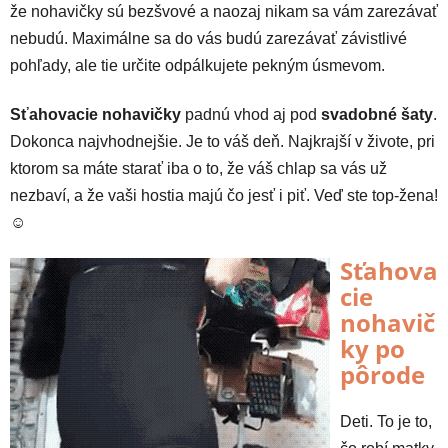
že nohavičky sú bezšvové a naozaj nikam sa vám zarezávať
nebudú. Maximálne sa do vás budú zarezávať závistlivé
pohľady, ale tie určite odpálkujete pekným úsmevom.
Sťahovacie nohavičky
padnú vhod aj pod
svadobné šaty
.
Dokonca najvhodnejšie. Je to váš deň. Najkrajší v živote, pri
ktorom sa máte starať iba o to, že váš chlap sa vás už
nezbaví, a že vaši hostia majú čo jesť i piť. Veď ste top-žena!
☺
Sťahova
cie
nohavič
ky po
pôrode
Deti. To je to,