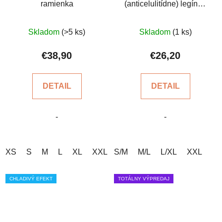
ramienka
(anticelulitídne) legíny -
krátke, s vysokým
Priemerné
Priemerné
pásom
Skladom
(>5 ks)
Skladom
(1 ks)
hodnotenie
hodnotenie
produktu
produktu
€38,90
€26,20
je
je
5,0
5,0
DETAIL
DETAIL
z
z
5
5
-
-
hviezdičiek.
hviezdičiek.
XS
S
M
L
XL
XXL
S/M
M/L
L/XL
XXL
CHLADIVÝ EFEKT
TOTÁLNY VÝPREDAJ