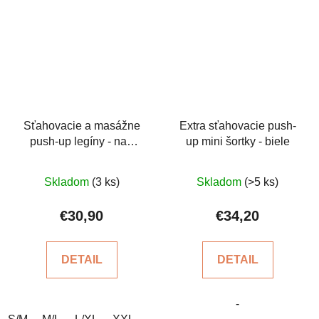
Sťahovacie a masážne
Extra sťahovacie push-
push-up legíny - nad
up mini šortky - biele
kolená
Priemerné
Priemerné
Skladom
(3 ks)
Skladom
(>5 ks)
hodnotenie
hodnotenie
produktu
produktu
€30,90
€34,20
je
je
4,0
5,0
DETAIL
DETAIL
z
z
5
5
-
hviezdičiek.
hviezdičiek.