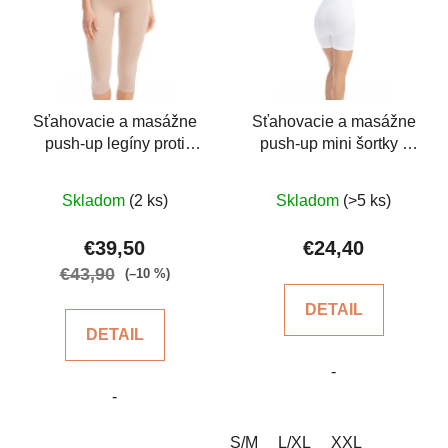
Sťahovacie a masážne
Sťahovacie a masážne
push-up legíny proti
push-up mini šortky -
celulitíde
biele
Priemerné
Priemerné
Skladom
(2 ks)
Skladom
(>5 ks)
hodnotenie
hodnotenie
produktu
produktu
€39,50
€24,40
je
je
€43,90
(–10 %)
5,0
5,0
DETAIL
z
z
DETAIL
5
5
-
hviezdičiek.
hviezdičiek.
-
S/M
L/XL
XXL