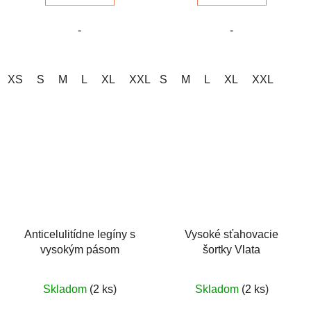
5
5
-
-
hviezdičiek.
hviezdičiek.
XS
S
M
L
XL
XXL
S
M
L
XL
XXL
Anticelulitídne legíny s
Vysoké sťahovacie
vysokým pásom
šortky Vlata
Priemerné
Priemerné
Skladom
(2 ks)
Skladom
(2 ks)
hodnotenie
hodnotenie