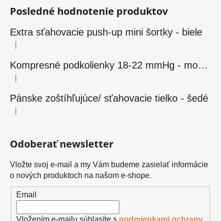
Posledné hodnotenie produktov
Extra sťahovacie push-up mini šortky - biele
|
Hodnotenie produktu je 5 z 5 hviezdičiek.
Kompresné podkolienky 18-22 mmHg - modré
|
Hodnotenie produktu je 5 z 5 hviezdičiek.
Pánske zoštíhľujúce/ sťahovacie tielko - šedé
|
Hodnotenie produktu je 5 z 5 hviezdičiek.
Odoberať newsletter
Vložte svoj e-mail a my Vám budeme zasielať informácie
o nových produktoch na našom e-shope.
Email
Vložením e-mailu súhlasíte s
podmienkami ochrany