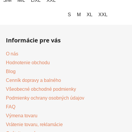
S/M
M/L
L/XL
XXL
S
M
XL
XXL
Z
á
Informácie pre vás
p
ä
O nás
t
Hodnotenie obchodu
i
Blog
e
Cenník dopravy a balného
Všeobecné obchodné podmienky
Podmienky ochrany osobných údajov
FAQ
Výmena tovaru
Vrátenie tovaru, reklamácie