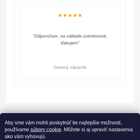
★★★★★
"Odporúčam, na základe ústretovosti,
ďakujem"
Overený zákazník
Aby sme vám mohli poskytnúť tie najlepšie možnosti,
používame
súbory cookie
. Môžete si aj upraviť nastavenia
ako vám vyhovujú.