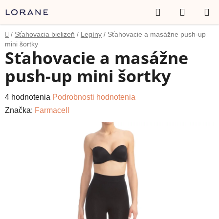
Prejsť
Hľadať
NÁKUP
na
obsah
KOŠÍK
Domov
/
Sťahovacia bielizeň
/
Legíny
/
Sťahovacie a masážne push-up
mini šortky
Sťahovacie a masážne
push-up mini šortky
Priemerné
4 hodnotenia
Podrobnosti hodnotenia
hodnotenie
Značka:
Farmacell
produktu
je
5,0
z
5
hviezdičiek.