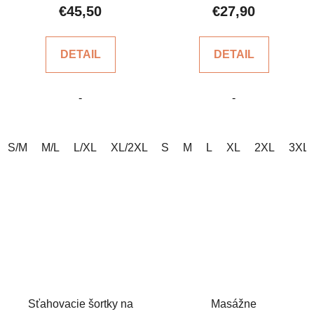
produktu
produktu
€45,50
€27,90
je
je
4,8
5,0
DETAIL
DETAIL
z
z
5
5
-
-
hviezdičiek.
hviezdičiek.
S/M
M/L
L/XL
XL/2XL
S
2XL/3XL
M
L
3XL/4XL
XL
2XL
4XL/5
3XL
Sťahovacie šortky na
Masážne