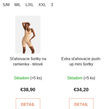
S/M
M/L
L/XL
XXL
3XL/4XL
4XL/5XL
Sťahovacie šortky na
Extra sťahovacie push-
ramienka - telové
up mini šortky
Priemerné
Priemerné
Skladom
(>5 ks)
Skladom
(>5 ks)
hodnotenie
hodnotenie
produktu
produktu
€38,90
€34,20
je
je
5,0
4,3
DETAIL
DETAIL
z
z