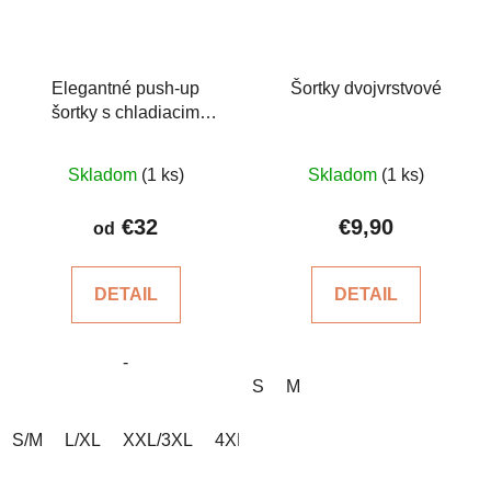
Elegantné push-up
Šortky dvojvrstvové
šortky s chladiacim
účinkom
Priemerné
Skladom
(1 ks)
Skladom
(1 ks)
hodnotenie
produktu
€32
€9,90
od
je
5,0
DETAIL
DETAIL
z
5
-
hviezdičiek.
S
M
S/M
L/XL
XXL/3XL
4XL/5XL