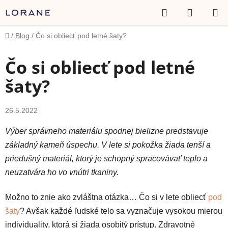
Prejsť
Hľadať
NÁKUP
na
obsah
KOŠÍK
Domov
/
Blog
/
Čo si obliecť pod letné šaty?
Čo si obliecť pod letné
šaty?
26.5.2022
Výber správneho materiálu spodnej bielizne predstavuje
základný kameň úspechu. V lete si pokožka žiada tenší a
priedušný materiál, ktorý je schopný spracovávať teplo a
neuzatvára ho vo vnútri tkaniny.
Možno to znie ako zvláštna otázka… Čo si v lete obliecť
pod
šaty
? Avšak každé ľudské telo sa vyznačuje vysokou mierou
individuality, ktorá si žiada osobitý prístup. Zdravotné