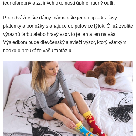
jednofarebný a za iných okolností úplne nudný outfit.
Pre odvážnejšie dámy máme ešte jeden tip – kraťasy,
plátenky a ponožky siahajúce do polovice lýtok. Či už zvolíte
výraznú farbu alebo hravý vzor, to je len a len na vás.
Výsledkom bude dievčenský a svieži výzor, ktorý všetkým
naokolo preukáže vašu fantáziu.