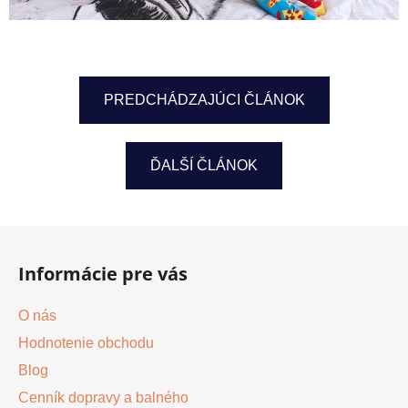
PREDCHÁDZAJÚCI ČLÁNOK
ĎALŠÍ ČLÁNOK
Z
á
Informácie pre vás
p
ä
O nás
t
Hodnotenie obchodu
i
Blog
e
Cenník dopravy a balného