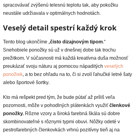
spracovávať zvýšenú telesnú teplotu tak, aby pokožku
neustále udržiavala v optimálnych hodnotách.
Veselý detail spestrí každý krok
Tento blog ukončíme „
čisto dizajnovým tipom
.“
Snehobiele ponožky sú už v dnešnej dobe tak trochu
prežitkom. V súčasnosti má každá kreatívna duša možnosť
preukázať svoju náturu aj pomocou nápaditých
veselých
ponožiek
, a to bez ohľadu na to, či si zvolí ľahučké letné šaty
alebo športové šortky.
Kto má rešpekt pred tým, že bude pútať až príliš veľa
pozornosti, môže v pohodlných plátenkách využiť
členkové
ponožky.
Rôzne vzory a široká farebná škála sú dobre
skombinovateľné s rôznymi typmi obuvi. Nôžky odeté v
pestrofarebných členkovkách vrhnú pozitívny tieň aj na