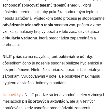
schopnosť spracovať telesnú tepelnú energiu, ktorú
následne premení tak, aby pokožka nadmerným teplom
nebola zaťažená. Výsledkom tohto procesu je stopercentné
odvádzanie telesného tepla
smerom von, pričom v zime
vzniká stimulačný hrejivý pocit a v lete zasa osviežujúca
cirkulácia vzduchu
, ktorá predchádza zapareninám a
prehriatiu.
NILIT priadza
má navyše aj
antibakteriálne účinky
,
dôsledkom čoho je nosenie spodnej bielizne hygienické a
bezproblémové. Nielenže si priadza poradí s bakteriálnymi
zárodkami vylučovanými v pote, ale poskytne maximálnu
hygienu a sviežosť intímnym partiám.
Nohavičky
z NILIT priadze sú teda vhodné nielen v zimných
mesiacoch
pri športových aktivitách
, ale aj v letných
horúčavách, kedy úspešne predchádzajú zapareniu