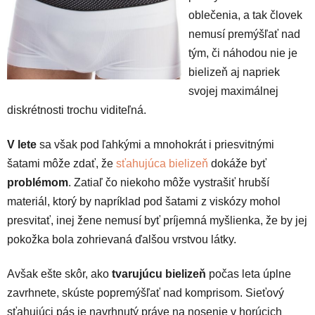
oblečenia, a tak človek
nemusí premýšľať nad
tým, či náhodou nie je
bielizeň aj napriek
svojej maximálnej
diskrétnosti trochu viditeľná.
V lete
sa však pod ľahkými a mnohokrát i priesvitnými
šatami môže zdať, že
sťahujúca bielizeň
dokáže byť
problémom
. Zatiaľ čo niekoho môže vystrašiť hrubší
materiál, ktorý by napríklad pod šatami z viskózy mohol
presvitať, inej žene nemusí byť príjemná myšlienka, že by jej
pokožka bola zohrievaná ďalšou vrstvou látky.
Avšak ešte skôr, ako
tvarujúcu bielizeň
počas leta úplne
zavrhnete, skúste popremýšľať nad komprisom. Sieťový
sťahujúci pás je navrhnutý práve na nosenie v horúcich