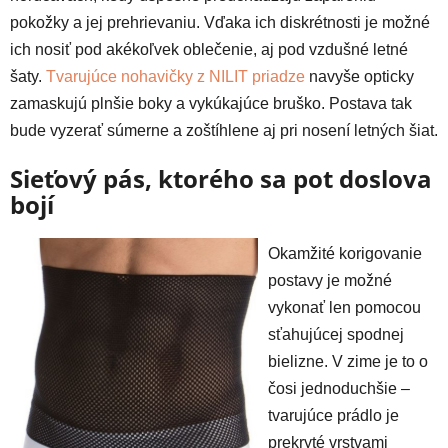
pokožky a jej prehrievaniu. Vďaka ich diskrétnosti je možné
ich nosiť pod akékoľvek oblečenie, aj pod vzdušné letné
šaty.
Tvarujúce nohavičky z NILIT priadze
navyše opticky
zamaskujú plnšie boky a vykúkajúce bruško. Postava tak
bude vyzerať súmerne a zoštíhlene aj pri nosení letných šiat.
Sieťový pás, ktorého sa pot doslova
bojí
Okamžité korigovanie
postavy je možné
vykonať len pomocou
sťahujúcej spodnej
bielizne. V zime je to o
čosi jednoduchšie –
tvarujúce prádlo je
prekryté vrstvami