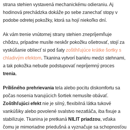
strana stehien vystavená mechanickému odieraniu. Aj
hodinová prechádzka dokáže po sebe zanechať stopy v
podobe odretej pokožky, ktorá sa hojí niekoľko dní.
Ak vám trenie vnútornej strany stehien znepríjemňuje
chôdzu, prípadne musíte neskôr pokožku ošetrovať, stojí za
vyskúšanie obliecť si pod šaty
zoštíhľujúce krátke šortky s
chladivým efektom
. Tkanina vytvorí bariéru medzi stehnami,
a tak pokožka nebude podstupovať nepríjemný proces
trenia.
Prílišného prehrievania
tela alebo pocitu diskomfortu sa
počas nosenia tvarujúcich šortiek nemusíte obávať.
Zoštíhľujúci efekt
nie je silný, flexibilná látka tukové
vankúšiky alebo povolené svalstvo nezatláča, iba fixuje a
stabilizuje. Tkanina je pretkaná
NILIT priadzou
, vďaka
čomu je mimoriadne priedušná a vyznačuje sa schopnosťou