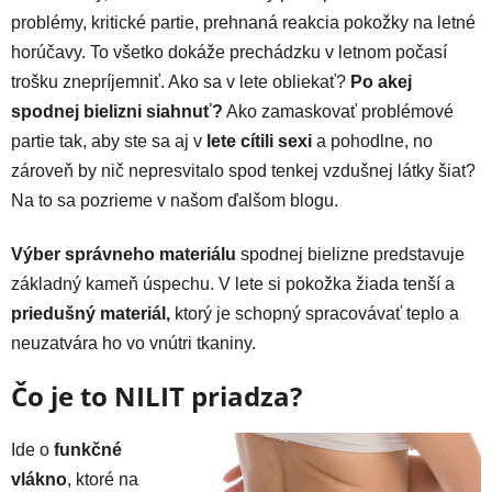
problémy, kritické partie, prehnaná reakcia pokožky na letné
horúčavy. To všetko dokáže prechádzku v letnom počasí
trošku znepríjemniť. Ako sa v lete obliekať?
Po akej
spodnej bielizni siahnuť?
Ako zamaskovať problémové
partie tak, aby ste sa aj v
lete cítili sexi
a pohodlne, no
zároveň by nič nepresvitalo spod tenkej vzdušnej látky šiat?
Na to sa pozrieme v našom ďalšom blogu.
Výber správneho materiálu
spodnej bielizne predstavuje
základný kameň úspechu. V lete si pokožka žiada tenší a
priedušný materiál,
ktorý je schopný spracovávať teplo a
neuzatvára ho vo vnútri tkaniny.
Čo je to NILIT priadza?
Ide o
funkčné
vlákno
, ktoré na