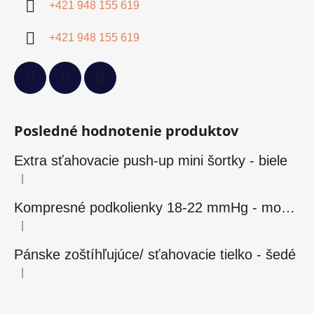
+421 948 155 619
+421 948 155 619
Posledné hodnotenie produktov
Extra sťahovacie push-up mini šortky - biele
|
Hodnotenie produktu je 5 z 5 hviezdičiek.
Kompresné podkolienky 18-22 mmHg - modré
|
Hodnotenie produktu je 5 z 5 hviezdičiek.
Pánske zoštíhľujúce/ sťahovacie tielko - šedé
|
Hodnotenie produktu je 5 z 5 hviezdičiek.