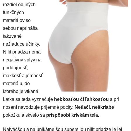
rozdiel od iných
funkčných
materiálov so
sebou neprináša
takzvané
nežiaduce účinky.
Nilit priadza nemá
negatívny vplyv na
poddajnosť,
mäkkosť a jemnosť
materiálu, do
ktorého je vtkaná.
Látka sa teda vyznačuje
hebkosťou či ľahkosťou
a pri
nosení navodzuje príjemné pocity.
Netlačí, neškriabe
pokožku a skvelo sa
prispôsobí krivkám tela.
Najväčšou a najunikátnejšou supersilou nilit priadze je jej