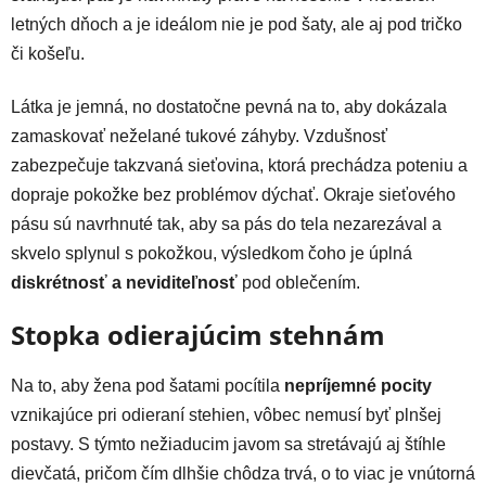
letných dňoch a je ideálom nie je pod šaty, ale aj pod tričko
či košeľu.
Látka je jemná, no dostatočne pevná na to, aby dokázala
zamaskovať neželané tukové záhyby. Vzdušnosť
zabezpečuje takzvaná sieťovina, ktorá prechádza poteniu a
dopraje pokožke bez problémov dýchať. Okraje sieťového
pásu sú navrhnuté tak, aby sa pás do tela nezarezával a
skvelo splynul s pokožkou, výsledkom čoho je úplná
diskrétnosť a neviditeľnosť
pod oblečením.
Stopka odierajúcim stehnám
Na to, aby žena pod šatami pocítila
nepríjemné pocity
vznikajúce pri odieraní stehien, vôbec nemusí byť plnšej
postavy. S týmto nežiaducim javom sa stretávajú aj štíhle
dievčatá, pričom čím dlhšie chôdza trvá, o to viac je vnútorná