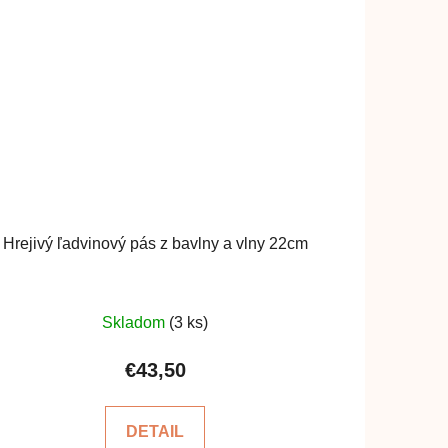
Hrejivý ľadvinový pás z bavlny a vlny 22cm
Priemerné
Skladom
(3 ks)
hodnotenie
produktu
€43,50
je
5,0
DETAIL
z