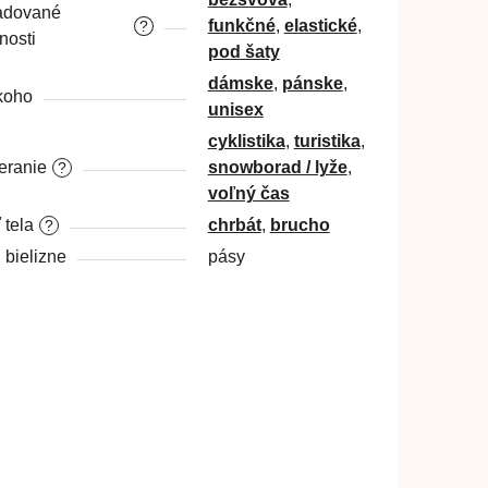
adované
funkčné
,
elastické
,
?
nosti
pod šaty
dámske
,
pánske
,
koho
unisex
cyklistika
,
turistika
,
ranie
snowborad / lyže
,
?
voľný čas
 tela
chrbát
,
brucho
?
 bielizne
pásy