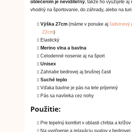
oblečením je neviditeľný
, takže ho využijete a
vhodný na športovanie, do záhrady, alebo na turis
Výška 27cm
(máme v ponuke aj
ľadvinový
22cm
)
Elastický
Merino vlna a bavlna
Celodenné nosenie aj na šport
Unisex
Zahriatie bedrovej aj brušnej časti
Suché teplo
Vďaka bavlne je pás na tele príjemný
Pás sa navlieka cez nohy
Použitie:
Pre tepelný komfort v oblasti chrbta a krížov
Na uvoľnenie a relaxáciu svalov v bedrovej 