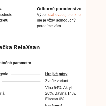
ma
Odborné poradenstvo
hodnote
Výber
sťahovacej bielizne
cketu
nie je vždy jednoduchý,
poradíme vám
ačka
RelaXsan
atočné parametre
gória
Hrejivé pásy
Zvoľte variant
Vlna 54%, Akryl
riál
26%, Bavlna 14%,
Elastan 6%
bezšvová
,