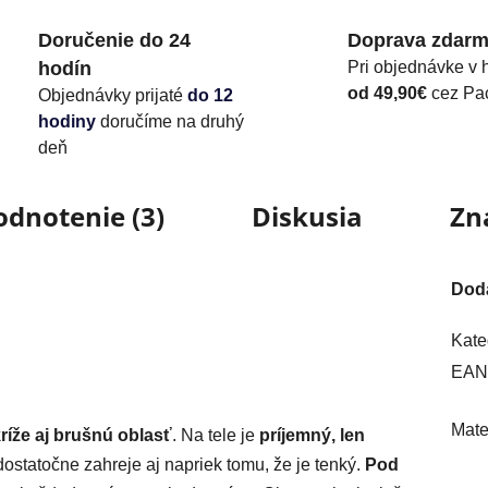
Doručenie do 24
Doprava zdar
hodín
Pri objednávke v 
od 49,90€
cez Pa
Objednávky prijaté
do 12
hodiny
doručíme na druhý
deň
odnotenie (3)
Diskusia
Zn
Dod
Kate
EAN
Mate
ríže aj brušnú oblasť
. Na tele je
príjemný, len
ostatočne zahreje aj napriek tomu, že je tenký.
Pod