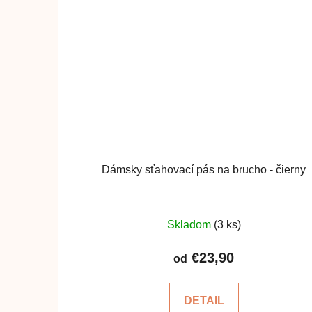
Dámsky sťahovací pás na brucho - čierny
Priemerné
Skladom
(3 ks)
hodnotenie
produktu
€23,90
od
je
5,0
DETAIL
z