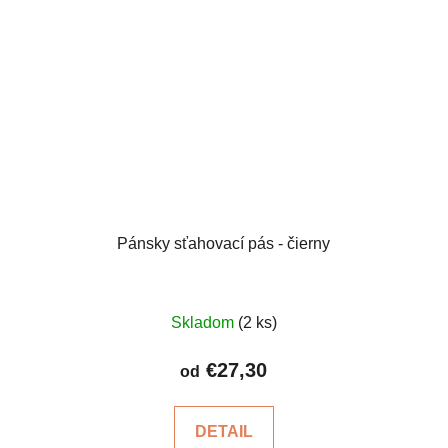
Pánsky sťahovací pás - čierny
Priemerné
Skladom
(2 ks)
hodnotenie
produktu
€27,30
od
je
4,7
DETAIL
z