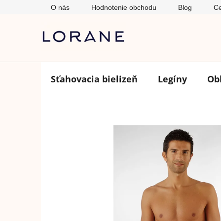
Prejsť
O nás
Hodnotenie obchodu
Blog
Ce
na
obsah
Sťahovacia bielizeň
Legíny
Ob