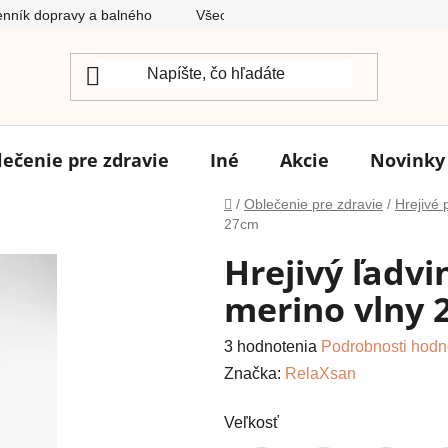
nník dopravy a balného
Všeobecné obchodné podmienky
lečenie pre zdravie
Iné
Akcie
Novinky
Domov
/
Oblečenie pre zdravie
/
Hrejivé 
27cm
Hrejivý ľadvi
merino vlny 
Priemerné
3 hodnotenia
Podrobnosti hodn
hodnotenie
Značka:
RelaXsan
produktu
Veľkosť
je