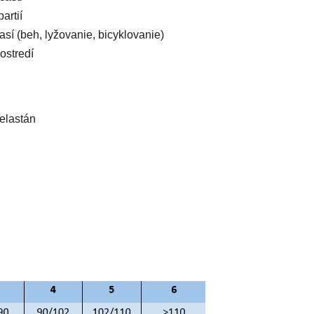
artií
así (beh, lyžovanie, bicyklovanie)
ostredí
elastán