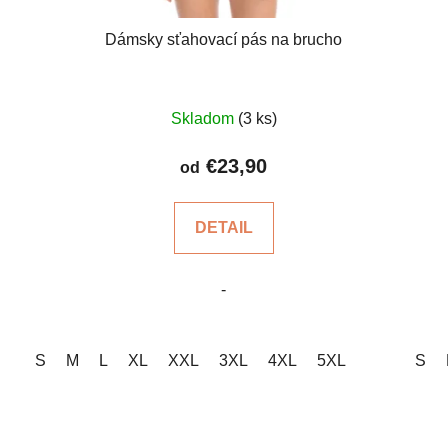
Dámsky sťahovací pás na brucho
Priemerné
Skladom
(3 ks)
hodnotenie
produktu
€23,90
od
je
4,6
DETAIL
z
5
-
hviezdičiek.
S
M
L
XL
XXL
3XL
4XL
5XL
S