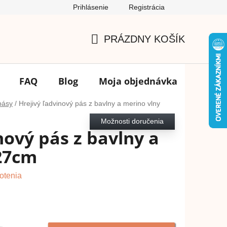
Prihlásenie
Registrácia
Podmienky ochrany osobných údajov
FAQ
Výmena tovar
PRÁZDNY KOŠÍK
NÁKUPNÝ
KOŠÍK
FAQ
Blog
Moja objednávka
Značk
pásy
/
Hrejivý ľadvinový pás z bavlny a merino vlny
Možnosti doručenia
nový pás z bavlny a
27cm
otenia