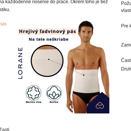
j na každodenné nosenie do práce. Okrem toho je tiež
Pož
tiku.
vlast
 pás
Pre 
Zame
Časť
Druh
časti