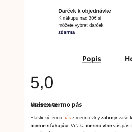
Darček k objednávke
K nákupu nad 30€ si
môžete vybrať darček
zdarma
Popis
H
5,0
Priemerné
hodnotenie
Unisex termo pás
3 hodnotenia
produktu
je
5,0
Elastický termo
pás
z merino vlny
zahreje
vaše
k
z
5
mierne sťahujúci.
Vďaka
merino vlne
vás pás d
hviezdičiek.