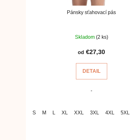
Pánsky sťahovací pás
Priemerné
Skladom
(2 ks)
hodnotenie
produktu
€27,30
od
je
4,4
DETAIL
z
5
-
hviezdičiek.
S
M
L
XL
XXL
3XL
4XL
5XL