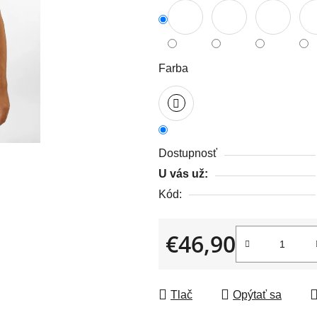
5,0
z
5
hviezdičiek.
Farba
Dostupnosť
U vás už:
Kód:
€46,90
Jednotková cena:
Tlač
Opýtať sa