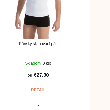
Pánsky sťahovací pás
Priemerné
Skladom
(3 ks)
hodnotenie
produktu
€27,30
od
je
4,4
DETAIL
z
5
-
hviezdičiek.