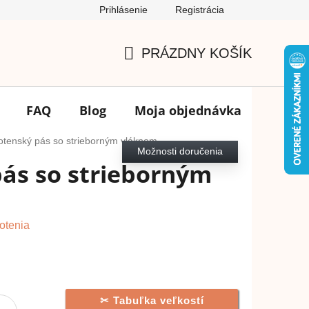
Prihlásenie
Registrácia
Podmienky ochrany osobných údajov
FAQ
Výmena tovar
PRÁZDNY KOŠÍK
NÁKUPNÝ
KOŠÍK
FAQ
Blog
Moja objednávka
Značk
otenský pás so strieborným vláknom
Možnosti doručenia
ás so strieborným
otenia
Tabuľka veľkostí