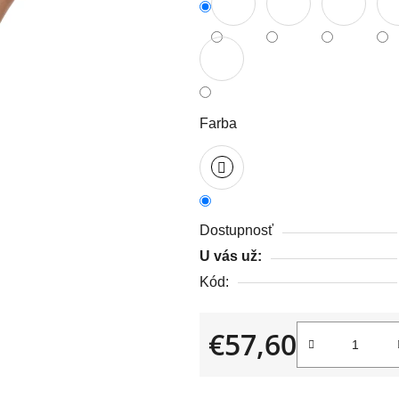
z
5
hviezdičiek.
Farba
Dostupnosť
U vás už:
Kód:
€57,60
Jednotková cena: