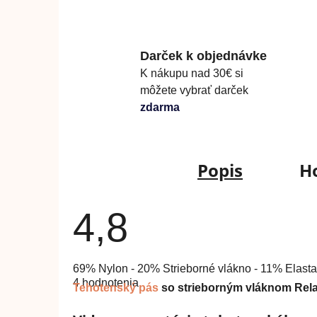
Darček k objednávke
K nákupu nad 30€ si
môžete vybrať darček
zdarma
Popis
H
4,8
Priemerné
69% Nylon - 20% Strieborné vlákno - 11% Elast
hodnotenie
4 hodnotenia
produktu
Tehotenský pás
so strieborným vláknom Rela
je
4,8