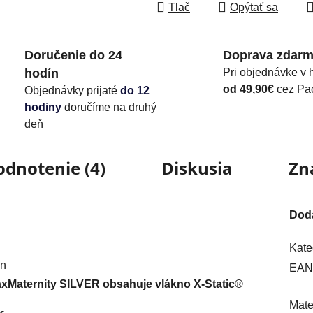
Tlač
Opýtať sa
Doručenie do 24
Doprava zdar
hodín
Pri objednávke v 
od 49,90€
cez Pa
Objednávky prijaté
do 12
hodiny
doručíme na druhý
deň
odnotenie (4)
Diskusia
Zn
Dod
Kate
an
EAN
xMaternity SILVER obsahuje vlákno X-Static®
Mate