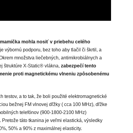
a mamička mohla nosiť v priebehu celého
ýbornú podporu, bez toho aby tlačil či škrtil, a
e. Okrem množstva liečebných, antimikrobiálnych a
ej štruktúre X-Static® vlákna,
zabezpečí tento
lmenie proti magnetickému vlneniu
zpôsobenému
 testov, a to tak, že boli použité elektromagnetické
nciou bežnej FM vlnovej dľžky ( cca 100 MHz), dľžke
 mobilných telefónov (900-1800-2100 MHz)
etože táto tkanina je veľmi elastická, výsledky
10%, 50% a 90% z maximálnej elasticity.