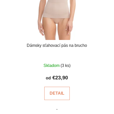
Dámsky sťahovací pás na brucho
Priemerné
Skladom
(3 ks)
hodnotenie
produktu
€23,90
od
je
4,6
DETAIL
z
5
-
hviezdičiek.