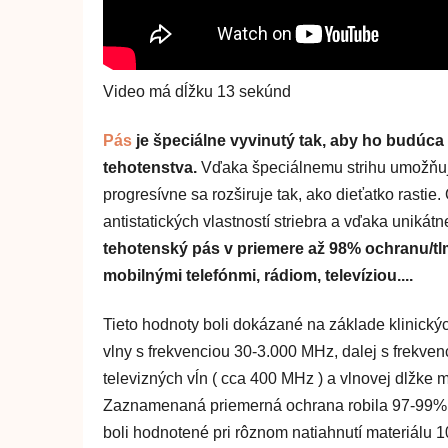
Video má dĺžku 13 sekúnd
Pás
je špeciálne vyvinutý tak, aby ho budúc
tehotenstva.
Vďaka špeciálnemu strihu umožňuje v
progresívne sa rozširuje tak, ako dieťatko rasti
antistatických vlastností striebra a vďaka unikátn
tehotenský pás v priemere až 98% ochranu/t
mobilnými telefónmi, rádiom, televíziou....
Tieto hodnoty boli dokázané na základe klinických
vlny s frekvenciou 30-3.000 MHz, dalej s frekve
televizných vĺn ( cca 400 MHz ) a vlnovej dlžke
Zaznamenaná priemerná ochrana robila 97-99%. Pr
boli hodnotené pri rôznom natiahnutí materiálu 