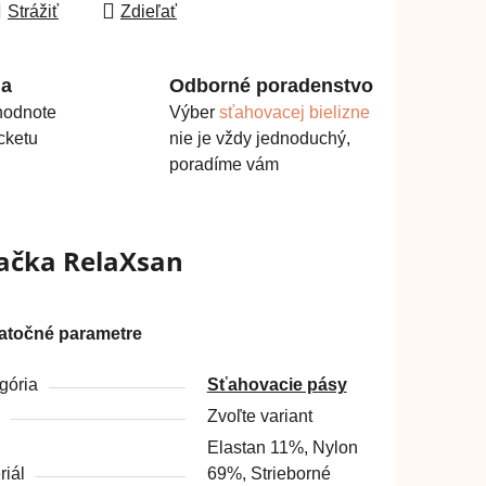
Strážiť
Zdieľať
ma
Odborné poradenstvo
hodnote
Výber
sťahovacej bielizne
cketu
nie je vždy jednoduchý,
poradíme vám
ačka
RelaXsan
atočné parametre
gória
Sťahovacie pásy
Zvoľte variant
Elastan 11%, Nylon
riál
69%, Strieborné