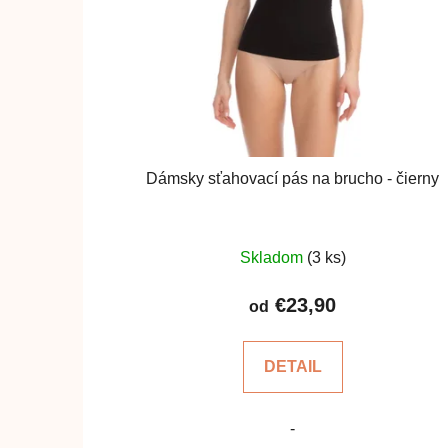
Dámsky sťahovací pás na brucho - čierny
Priemerné
Skladom
(3 ks)
hodnotenie
produktu
€23,90
od
je
5,0
DETAIL
z
5
-
hviezdičiek.