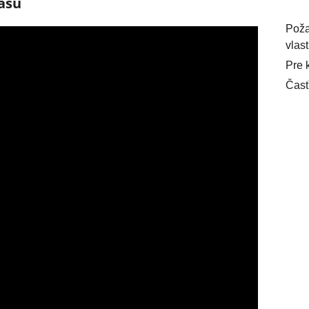
ásu
Pož
vlast
Pre 
Časť