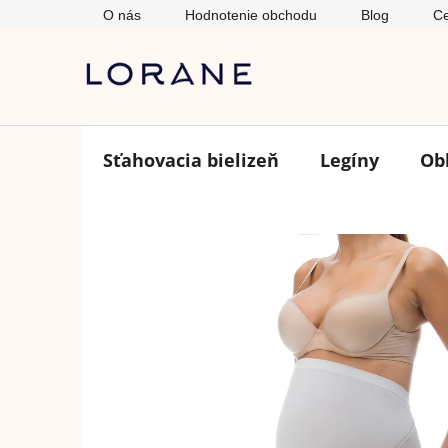
Prejsť
O nás
Hodnotenie obchodu
Blog
Ce
na
obsah
Sťahovacia bielizeň
Legíny
Ob