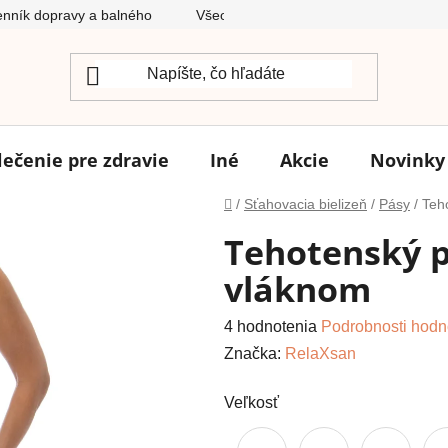
nník dopravy a balného
Všeobecné obchodné podmienky
lečenie pre zdravie
Iné
Akcie
Novinky
Domov
/
Sťahovacia bielizeň
/
Pásy
/
Teh
Tehotenský p
vláknom
Priemerné
4 hodnotenia
Podrobnosti hodn
hodnotenie
Značka:
RelaXsan
produktu
Veľkosť
je
4,8