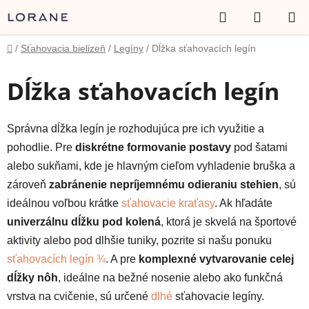
Prejsť
Hľadať
NÁKUP
na
obsah
KOŠÍK
Domov
/
Sťahovacia bielizeň
/
Legíny
/
Dĺžka sťahovacích legín
Dĺžka sťahovacích legín
Správna dĺžka legín je rozhodujúca pre ich využitie a
pohodlie. Pre
diskrétne formovanie postavy
pod šatami
alebo sukňami, kde je hlavným cieľom vyhladenie bruška a
zároveň
zabránenie nepríjemnému odieraniu stehien
, sú
ideálnou voľbou krátke
sťahovacie kraťasy
. Ak hľadáte
univerzálnu dĺžku pod kolená
, ktorá je skvelá na športové
aktivity alebo pod dlhšie tuniky, pozrite si našu ponuku
sťahovacích legín ¾
. A pre
komplexné vytvarovanie celej
dĺžky nôh
, ideálne na bežné nosenie alebo ako funkčná
vrstva na cvičenie, sú určené
dlhé
sťahovacie legíny.