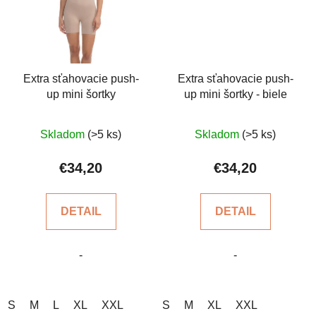
Extra sťahovacie push-
Extra sťahovacie push-
up mini šortky
up mini šortky - biele
Priemerné
Priemerné
Skladom
(>5 ks)
Skladom
(>5 ks)
hodnotenie
hodnotenie
produktu
produktu
€34,20
€34,20
je
je
4,3
5,0
DETAIL
DETAIL
z
z
5
5
-
-
hviezdičiek.
hviezdičiek.
S
M
L
XL
XXL
S
M
XL
XXL