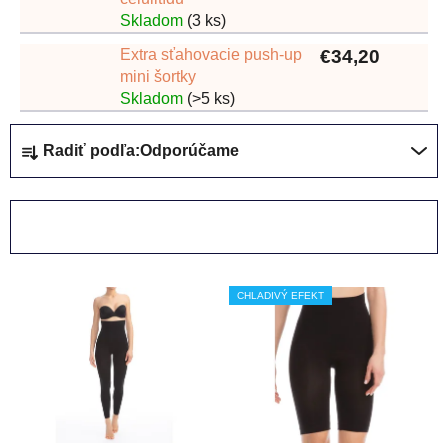
Skladom
(3 ks)
Extra sťahovacie push-up
€34,20
mini šortky
Skladom
(>5 ks)
R
Radiť podľa:
Odporúčame
a
d
e
OTVORIŤ FILTER
n
i
V
e
CHLADIVÝ EFEKT
ý
p
p
r
i
o
s
d
p
u
r
k