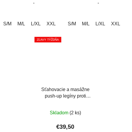
-
-
hviezdičiek.
hviezdičiek.
S/M
M/L
L/XL
XXL
S/M
M/L
L/XL
XXL
ZĽAVY TÝŽDŇA
Sťahovacie a masážne
push-up legíny proti
celulitíde
Priemerné
Skladom
(2 ks)
hodnotenie
produktu
€39,50
je