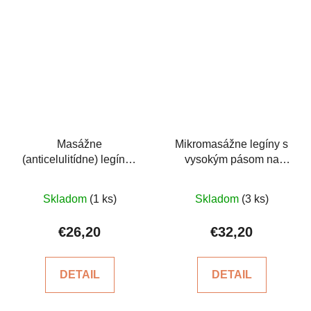
Masážne
Mikromasážne legíny s
(anticelulitídne) legíny -
vysokým pásom na
krátke, s vysokým
celulitídu
Priemerné
Priemerné
pásom
Skladom
(1 ks)
Skladom
(3 ks)
hodnotenie
hodnotenie
produktu
produktu
€26,20
€32,20
je
je
5,0
4,7
DETAIL
DETAIL
z
z
5
5