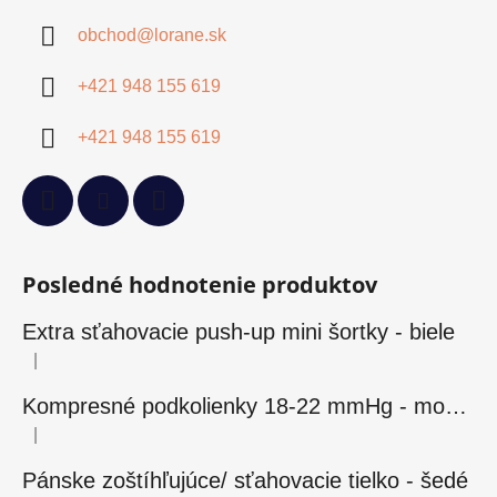
obchod
@
lorane.sk
+421 948 155 619
+421 948 155 619
Posledné hodnotenie produktov
Extra sťahovacie push-up mini šortky - biele
|
Hodnotenie produktu je 5 z 5 hviezdičiek.
Kompresné podkolienky 18-22 mmHg - modré
|
Hodnotenie produktu je 5 z 5 hviezdičiek.
Pánske zoštíhľujúce/ sťahovacie tielko - šedé