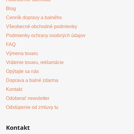
i
e
p
Blog
e
r
Cenník dopravy a balného
v
Všeobecné obchodné podmienky
k
y
Podmienky ochrany osobných údajov
v
FAQ
ý
Výmena tovaru
p
i
Vrátenie tovaru, reklamácie
s
Opýtajte sa nás
u
Doprava a balné zdarma
Kontakt
Odoberať newsletter
Odstúpenie od zmluvy tu
Kontakt