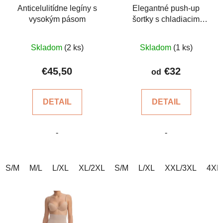
o
Anticelulitídne legíny s
Elegantné push-up
t
vysokým pásom
šortky s chladiacim
d
o
účinkom
u
v
Priemerné
Priemerné
k
Skladom
(2 ks)
Skladom
(1 ks)
hodnotenie
hodnotenie
t
produktu
produktu
€45,50
€32
o
od
je
je
v
4,8
5,0
DETAIL
DETAIL
z
z
5
5
-
-
hviezdičiek.
hviezdičiek.
S/M
M/L
L/XL
XL/2XL
S/M
2XL/3XL
L/XL
3XL/4XL
XXL/3XL
4XL/5
4XL