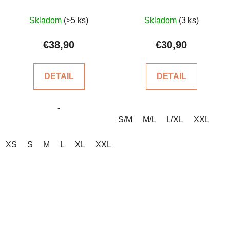
kolená
Priemerné
Priemerné
Skladom
(>5 ks)
Skladom
(3 ks)
hodnotenie
hodnotenie
produktu
produktu
€38,90
€30,90
je
je
5,0
4,0
DETAIL
DETAIL
z
z
5
5
-
hviezdičiek.
hviezdičiek.
S/M
M/L
L/XL
XXL
XS
S
M
L
XL
XXL