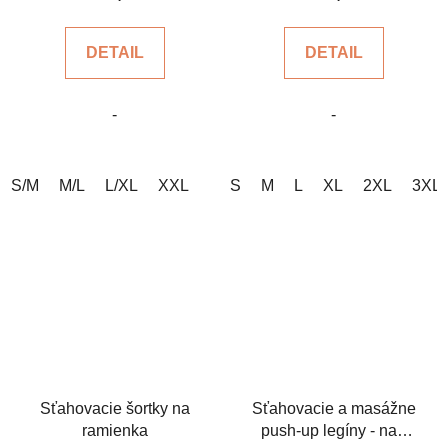
je
je
4,7
5,0
DETAIL
DETAIL
z
z
5
5
-
-
hviezdičiek.
hviezdičiek.
S/M
M/L
L/XL
XXL
S
M
L
XL
2XL
3XL
Sťahovacie šortky na
Sťahovacie a masážne
ramienka
push-up legíny - nad