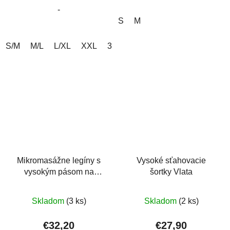
-
hviezdičiek.
S
M
S/M
M/L
L/XL
XXL
3XL/4XL
4XL/5XL
Mikromasážne legíny s
Vysoké sťahovacie
vysokým pásom na
šortky Vlata
celulitídu
Priemerné
Priemerné
Skladom
(3 ks)
Skladom
(2 ks)
hodnotenie
hodnotenie
produktu
produktu
€32,20
€27,90