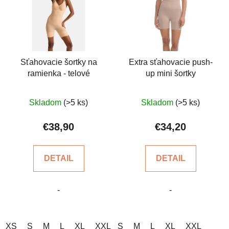
Sťahovacie šortky na
Extra sťahovacie push-
ramienka - telové
up mini šortky
Priemerné
Priemerné
Skladom
(>5 ks)
Skladom
(>5 ks)
hodnotenie
hodnotenie
produktu
produktu
€38,90
€34,20
je
je
5,0
4,3
DETAIL
DETAIL
z
z
5
5
-
-
hviezdičiek.
hviezdičiek.
XS
S
M
L
XL
XXL
S
M
L
XL
XXL