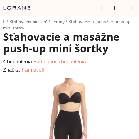
Prejsť
Hľadať
NÁKUP
na
obsah
KOŠÍK
Domov
/
Sťahovacia bielizeň
/
Legíny
/
Sťahovacie a masážne push-up
mini šortky
Sťahovacie a masážne
push-up mini šortky
Priemerné
4 hodnotenia
Podrobnosti hodnotenia
hodnotenie
Značka:
Farmacell
produktu
je
5,0
z
5
hviezdičiek.