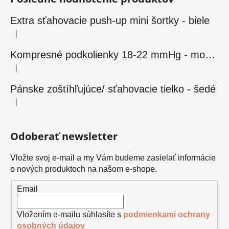
Extra sťahovacie push-up mini šortky - biele
|
Hodnotenie produktu je 5 z 5 hviezdičiek.
Kompresné podkolienky 18-22 mmHg - modré
|
Hodnotenie produktu je 5 z 5 hviezdičiek.
Pánske zoštíhľujúce/ sťahovacie tielko - šedé
|
Hodnotenie produktu je 5 z 5 hviezdičiek.
Odoberať newsletter
Vložte svoj e-mail a my Vám budeme zasielať informácie
o nových produktoch na našom e-shope.
Email
Vložením e-mailu súhlasíte s
podmienkami ochrany
osobných údajov