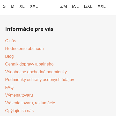
S
M
XL
XXL
S/M
M/L
L/XL
XXL
Z
á
Informácie pre vás
p
ä
O nás
t
Hodnotenie obchodu
i
Blog
e
Cenník dopravy a balného
Všeobecné obchodné podmienky
Podmienky ochrany osobných údajov
FAQ
Výmena tovaru
Vrátenie tovaru, reklamácie
Opýtajte sa nás