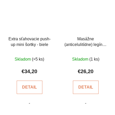
Extra sťahovacie push-
Masážne
up mini šortky - biele
(anticelulitídne) legíny -
krátke, s vysokým
Priemerné
Priemerné
pásom
Skladom
(>5 ks)
Skladom
(1 ks)
hodnotenie
hodnotenie
produktu
produktu
€34,20
€26,20
je
je
5,0
5,0
DETAIL
DETAIL
z
z
5
5
-
-
hviezdičiek.
hviezdičiek.