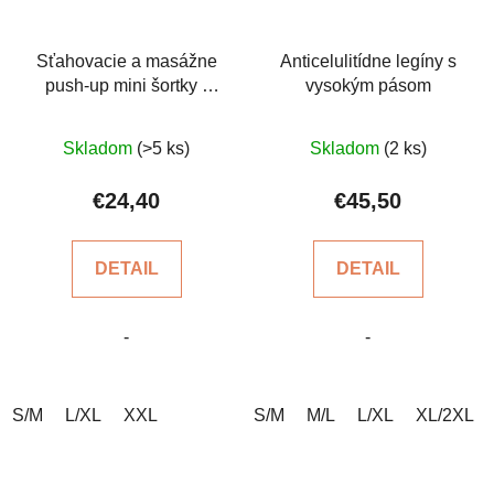
Sťahovacie a masážne
Anticelulitídne legíny s
push-up mini šortky -
vysokým pásom
biele
Priemerné
Priemerné
Skladom
(>5 ks)
Skladom
(2 ks)
hodnotenie
hodnotenie
produktu
produktu
€24,40
€45,50
je
je
5,0
4,8
DETAIL
DETAIL
z
z
5
5
-
-
hviezdičiek.
hviezdičiek.
S/M
L/XL
XXL
S/M
M/L
L/XL
XL/2XL