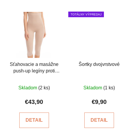
TOTÁLNY VÝPREDAJ
Sťahovacie a masážne
Šortky dvojvrstvové
push-up legíny proti
celulitíde
Priemerné
Skladom
(2 ks)
Skladom
(1 ks)
hodnotenie
produktu
€43,90
€9,90
je
5,0
DETAIL
DETAIL
z
5