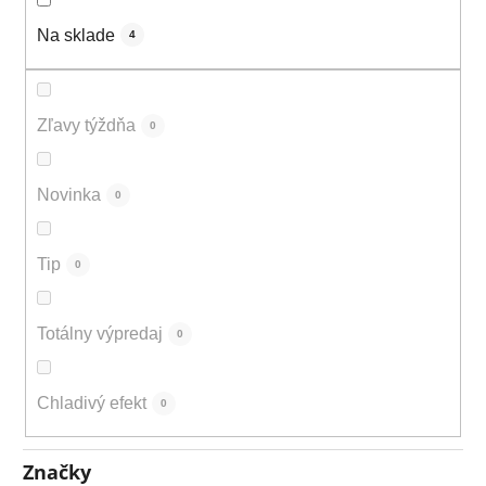
t
o
Na sklade
4
v
Zľavy týždňa
0
Novinka
0
Tip
0
Totálny výpredaj
0
Chladivý efekt
0
Značky