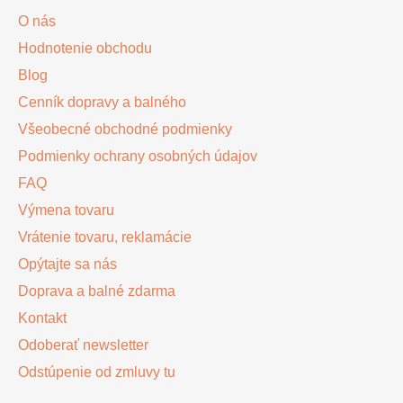
ä
c
O nás
t
i
Hodnotenie obchodu
i
e
p
Blog
e
r
Cenník dopravy a balného
v
Všeobecné obchodné podmienky
k
y
Podmienky ochrany osobných údajov
v
FAQ
ý
Výmena tovaru
p
i
Vrátenie tovaru, reklamácie
s
Opýtajte sa nás
u
Doprava a balné zdarma
Kontakt
Odoberať newsletter
Odstúpenie od zmluvy tu