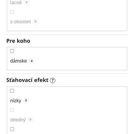
lacné
0
s otvorom
0
Pre koho
dámske
4
Sťahovací efekt
?
nízky
3
stredný
0