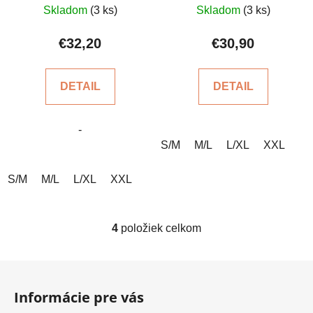
Skladom
(3 ks)
Skladom
(3 ks)
hodnotenie
hodnotenie
produktu
produktu
€32,20
€30,90
je
je
4,7
4,0
DETAIL
DETAIL
z
z
5
5
-
hviezdičiek.
hviezdičiek.
S/M
M/L
L/XL
XXL
S/M
M/L
L/XL
XXL
4
položiek celkom
O
v
l
Z
á
á
d
Informácie pre vás
p
a