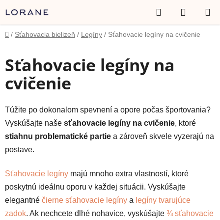
Prejsť
Hľadať
NÁKUP
na
obsah
KOŠÍK
Domov
/
Sťahovacia bielizeň
/
Legíny
/
Sťahovacie legíny na cvičenie
Sťahovacie legíny na
cvičenie
Túžite po dokonalom spevnení a opore počas športovania?
Vyskúšajte naše
sťahovacie legíny na cvičenie
, ktoré
stiahnu problematické partie
a zároveň skvele vyzerajú na
postave.
Sťahovacie legíny
majú mnoho extra vlastností, ktoré
poskytnú ideálnu oporu v každej situácii. Vyskúšajte
elegantné
čierne sťahovacie legíny
a
legíny tvarujúce
zadok
. Ak nechcete dlhé nohavice, vyskúšajte
¾ sťahovacie