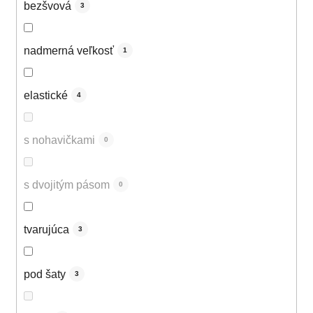
bezšvová
3
nadmerná veľkosť
1
elastické
4
s nohavičkami
0
s dvojitým pásom
0
tvarujúca
3
pod šaty
3