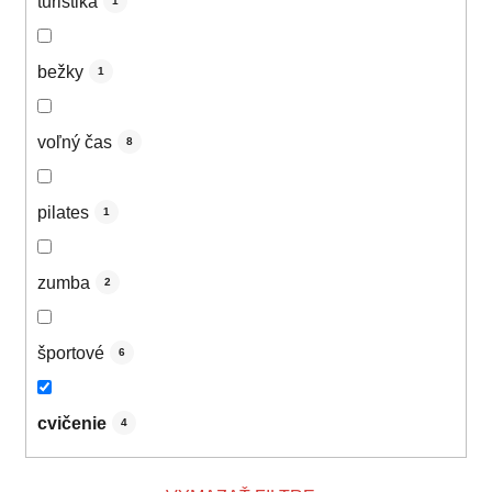
turistika
1
bežky
1
voľný čas
8
pilates
1
zumba
2
športové
6
cvičenie
4