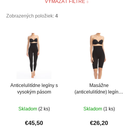
VYMAZAŤ FILTRE
Zobrazených položiek:
4
V
ý
p
i
s
p
r
o
Anticelulitídne legíny s
Masážne
vysokým pásom
(anticelulitídne) legíny -
d
krátke, s vysokým
u
Priemerné
Priemerné
pásom
k
Skladom
(2 ks)
Skladom
(1 ks)
hodnotenie
hodnotenie
t
produktu
produktu
€45,50
€26,20
o
je
je