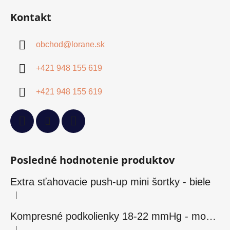
Kontakt
obchod
@
lorane.sk
+421 948 155 619
+421 948 155 619
Posledné hodnotenie produktov
Extra sťahovacie push-up mini šortky - biele
|
Hodnotenie produktu je 5 z 5 hviezdičiek.
Kompresné podkolienky 18-22 mmHg - modré
|