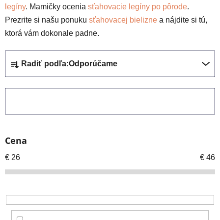
legíny
. Mamičky ocenia
sťahovacie legíny po pôrode
.
Prezrite si našu ponuku
sťahovacej bielizne
a nájdite si tú,
ktorá vám dokonale padne.
R
Radiť podľa:
Odporúčame
a
d
e
ZAVRIEŤ FILTER
n
i
e
Cena
p
r
€
26
€
46
o
d
u
k