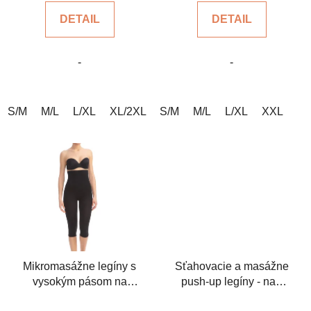
v
4,8
5,0
DETAIL
DETAIL
z
z
5
5
-
-
hviezdičiek.
hviezdičiek.
S/M
M/L
L/XL
XL/2XL
S/M
2XL/3XL
M/L
3XL/4XL
L/XL
XXL
4XL/5
Mikromasážne legíny s
Sťahovacie a masážne
vysokým pásom na
push-up legíny - nad
celulitídu
kolená
Priemerné
Priemerné