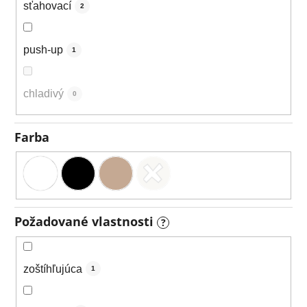
sťahovací
2
push-up
1
chladivý
0
Farba
Požadované vlastnosti
?
zoštíhľujúca
1