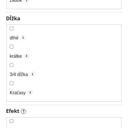
zadok
1
Dĺžka
dlhé
1
krátke
2
3/4 dĺžka
1
Kraťasy
2
Efekt
?