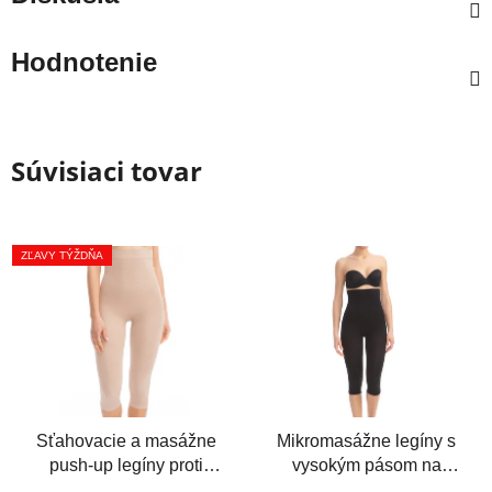
Hodnotenie
Súvisiaci tovar
ZĽAVY TÝŽDŇA
Sťahovacie a masážne
Mikromasážne legíny s
push-up legíny proti
vysokým pásom na
celulitíde
celulitídu