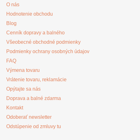
ä
O nás
t
Hodnotenie obchodu
i
Blog
e
Cenník dopravy a balného
Všeobecné obchodné podmienky
Podmienky ochrany osobných údajov
FAQ
Výmena tovaru
Vrátenie tovaru, reklamácie
Opýtajte sa nás
Doprava a balné zdarma
Kontakt
Odoberať newsletter
Odstúpenie od zmluvy tu