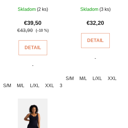
Priemerné
Priemerné
Skladom
(2 ks)
Skladom
(3 ks)
hodnotenie
hodnotenie
produktu
produktu
€39,50
€32,20
je
je
€43,90
(–10 %)
5,0
4,7
DETAIL
z
z
DETAIL
5
5
-
hviezdičiek.
hviezdičiek.
-
S/M
M/L
L/XL
XXL
S/M
M/L
L/XL
XXL
3XL/4XL
4XL/5XL