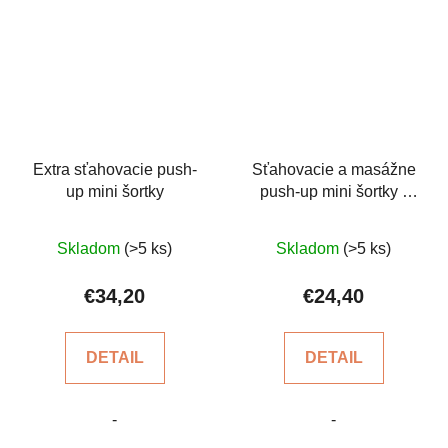
Extra sťahovacie push-
Sťahovacie a masážne
up mini šortky
push-up mini šortky -
biele
Priemerné
Priemerné
Skladom
(>5 ks)
Skladom
(>5 ks)
hodnotenie
hodnotenie
produktu
produktu
€34,20
€24,40
je
je
4,3
5,0
DETAIL
DETAIL
z
z
5
5
-
-
hviezdičiek.
hviezdičiek.