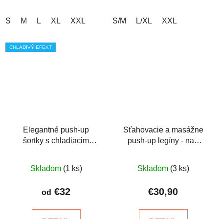
S
M
L
XL
XXL
S/M
L/XL
XXL
CHLADIVÝ EFEKT
Elegantné push-up
Sťahovacie a masážne
šortky s chladiacim
push-up legíny - nad
účinkom
kolená
Priemerné
Priemerné
Skladom
(1 ks)
Skladom
(3 ks)
hodnotenie
hodnotenie
produktu
produktu
€32
€30,90
od
je
je
5,0
4,0