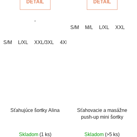
DETAIL
DETAIL
z
z
5
5
-
hviezdičiek.
hviezdičiek.
S/M
M/L
L/XL
XXL
S/M
L/XL
XXL/3XL
4XL/5XL
Sťahujúce šortky Alina
Sťahovacie a masážne
push-up mini šortky
Priemerné
Priemerné
Skladom
(1 ks)
Skladom
(>5 ks)