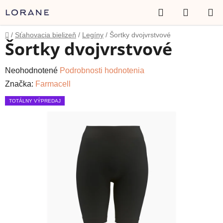
Prejsť
Hľadať
NÁKUP
na
obsah
KOŠÍK
Domov
/
Sťahovacia bielizeň
/
Legíny
/
Šortky dvojvrstvové
Šortky dvojvrstvové
Priemerné
Neohodnotené
Podrobnosti hodnotenia
hodnotenie
Značka:
Farmacell
produktu
TOTÁLNY VÝPREDAJ
je
0,0
z
5
hviezdičiek.