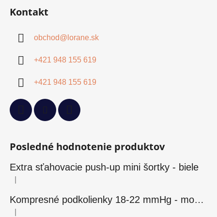
Kontakt
obchod
@
lorane.sk
+421 948 155 619
+421 948 155 619
Posledné hodnotenie produktov
Extra sťahovacie push-up mini šortky - biele
|
Hodnotenie produktu je 5 z 5 hviezdičiek.
Kompresné podkolienky 18-22 mmHg - modré
|
Hodnotenie produktu je 5 z 5 hviezdičiek.