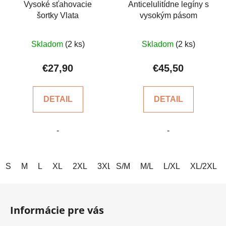
Vysoké sťahovacie
Anticelulitídne legíny s
šortky Vlata
vysokým pásom
Priemerné
Priemerné
Skladom
(2 ks)
Skladom
(2 ks)
hodnotenie
hodnotenie
produktu
produktu
€27,90
€45,50
je
je
5,0
4,8
DETAIL
DETAIL
z
z
5
5
-
-
hviezdičiek.
hviezdičiek.
S
M
L
XL
2XL
3XL
S/M
M/L
L/XL
XL/2XL
Z
á
Informácie pre vás
p