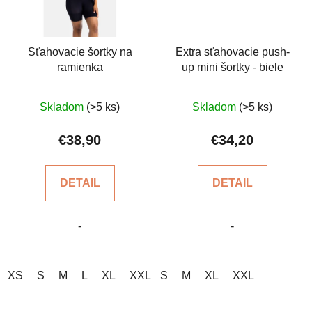
Sťahovacie šortky na
Extra sťahovacie push-
ramienka
up mini šortky - biele
Priemerné
Priemerné
Skladom
(>5 ks)
Skladom
(>5 ks)
hodnotenie
hodnotenie
produktu
produktu
€38,90
€34,20
je
je
5,0
5,0
DETAIL
DETAIL
z
z
5
5
-
-
hviezdičiek.
hviezdičiek.
XS
S
M
L
XL
XXL
S
M
XL
XXL