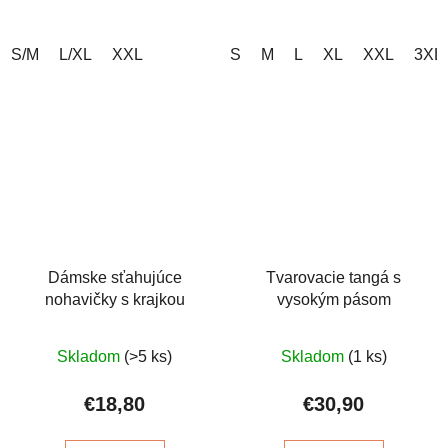
S/M
L/XL
XXL
S
M
L
XL
XXL
3XL
Dámske sťahujúce
Tvarovacie tangá s
nohavičky s krajkou
vysokým pásom
Priemerné
Priemerné
Skladom
(>5 ks)
Skladom
(1 ks)
hodnotenie
hodnotenie
produktu
produktu
€18,80
€30,90
je
je
5,0
5,0