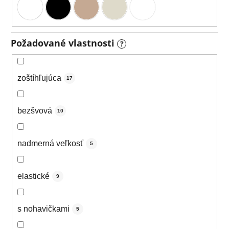
Požadované vlastnosti
?
zoštíhľujúca
17
bezšvová
10
nadmerná veľkosť
5
elastické
9
s nohavičkami
5