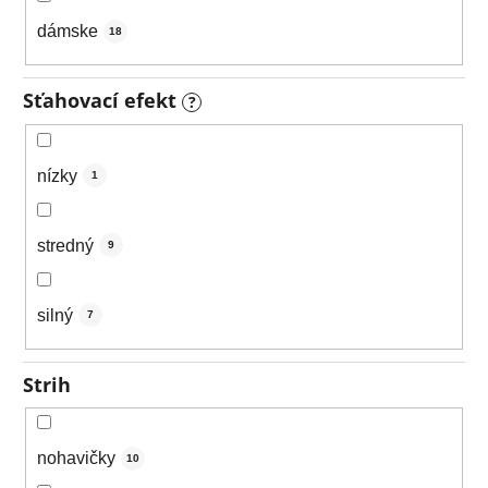
dámske
18
Sťahovací efekt
?
nízky
1
stredný
9
silný
7
Strih
nohavičky
10