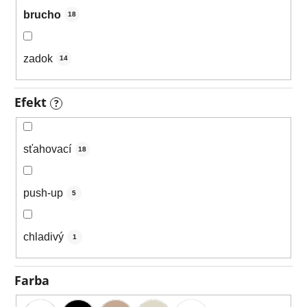
brucho
18
zadok
14
Efekt
?
sťahovací
18
push-up
5
chladivý
1
Farba