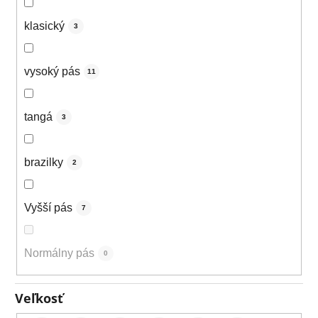
klasický
3
vysoký pás
11
tangá
3
brazilky
2
Vyšší pás
7
Normálny pás
0
Veľkosť