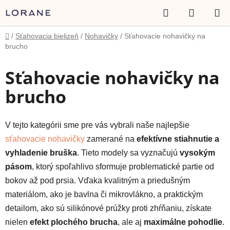
Prejsť
Hľadať
NÁKUP
na
obsah
KOŠÍK
Domov
/
Sťahovacia bielizeň
/
Nohavičky
/
Sťahovacie nohavičky na
brucho
Sťahovacie nohavičky na
brucho
V tejto kategórii sme pre vás vybrali naše najlepšie
sťahovacie nohavičky
zamerané na
efektívne stiahnutie a
vyhladenie bruška
. Tieto modely sa vyznačujú
vysokým
pásom
, ktorý spoľahlivo sformuje problematické partie od
bokov až pod prsia. Vďaka kvalitným a priedušným
materiálom, ako je bavlna či mikrovlákno, a praktickým
detailom, ako sú silikónové prúžky proti zhŕňaniu, získate
nielen
efekt plochého brucha
, ale aj
maximálne pohodlie
.