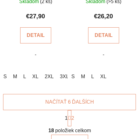
Skladom
(2 ks)
Skladom
(>5 ks)
hodnotenie
hodnotenie
produktu
produktu
€27,90
€26,20
je
je
5,0
5,0
DETAIL
DETAIL
z
z
5
5
-
-
hviezdičiek.
hviezdičiek.
S
M
L
XL
2XL
3XL
S
M
L
XL
NAČÍTAŤ 6 ĎALŠÍCH
S
t
1
2
r
O
á
18
položiek celkom
v
n
l