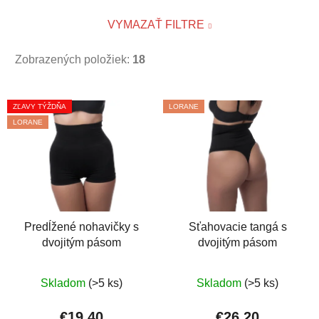
VYMAZAŤ FILTRE
Zobrazených položiek:
18
V
ZĽAVY TÝŽDŇA
LORANE
ý
LORANE
p
i
s
p
r
o
Predĺžené nohavičky s
Sťahovacie tangá s
dvojitým pásom
dvojitým pásom
d
u
Priemerné
Priemerné
k
Skladom
(>5 ks)
Skladom
(>5 ks)
hodnotenie
hodnotenie
t
produktu
produktu
€19,40
€26,20