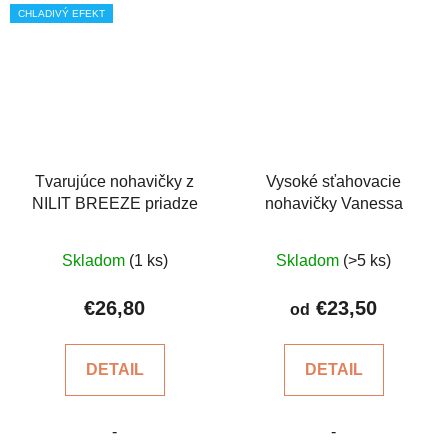
CHLADIVÝ EFEKT
Tvarujúce nohavičky z
Vysoké sťahovacie
NILIT BREEZE priadze
nohavičky Vanessa
Priemerné
Priemerné
Skladom
(1 ks)
Skladom
(>5 ks)
hodnotenie
hodnotenie
produktu
produktu
€26,80
€23,50
od
je
je
5,0
4,2
DETAIL
DETAIL
z
z
5
5
-
-
hviezdičiek.
hviezdičiek.