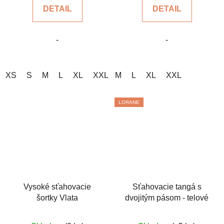
DETAIL
DETAIL
z
z
5
5
-
-
hviezdičiek.
hviezdičiek.
XS
S
M
L
XL
XXL
M
3XL
L
XL
XXL
LORANE
Vysoké sťahovacie
Sťahovacie tangá s
šortky Vlata
dvojitým pásom - telové
Priemerné
Priemerné