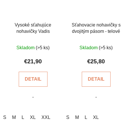
Vysoké sťahujúce
Sťahovacie nohavičky s
nohavičky Vadis
dvojitým pásom - telové
Priemerné
Priemerné
Skladom
(>5 ks)
Skladom
(>5 ks)
hodnotenie
hodnotenie
produktu
produktu
€21,90
€25,80
je
je
4,6
5,0
DETAIL
DETAIL
z
z
5
5
-
-
hviezdičiek.
hviezdičiek.
S
M
L
XL
XXL
S
M
L
XL