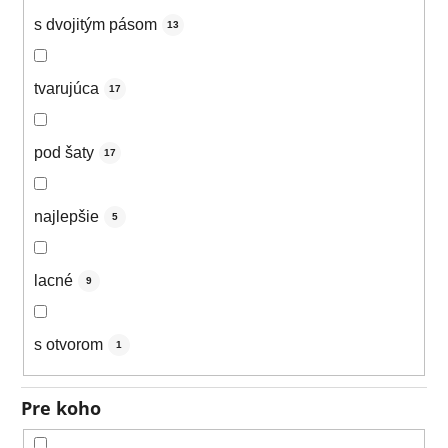
s dvojitým pásom
13
tvarujúca
17
pod šaty
17
najlepšie
5
lacné
9
s otvorom
1
Pre koho