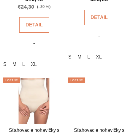
o
je
je
€24,30
v
(–20 %)
5,0
4,6
DETAIL
z
z
DETAIL
5
5
-
hviezdičiek.
hviezdičiek.
-
S
M
L
XL
S
M
L
XL
LORANE
LORANE
Sťahovacie nohavičky s
Sťahovacie nohavičky s