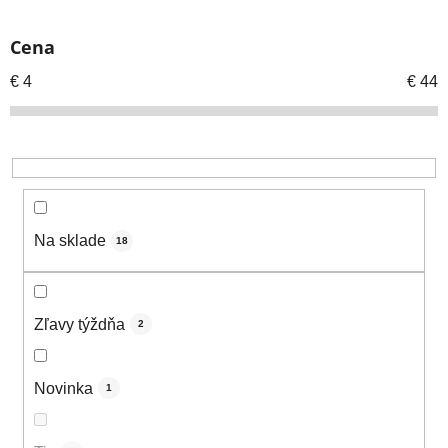
i
e
Cena
p
r
€
4
€
44
o
d
u
k
t
o
Na sklade
18
v
Zľavy týždňa
2
Novinka
1