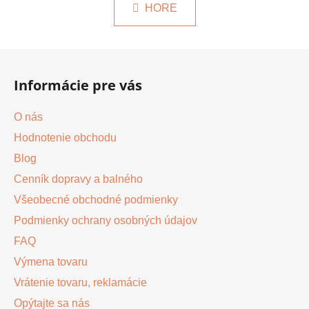
k
HORE
á
o
d
v
a
a
Z
c
n
á
i
i
Informácie pre vás
e
p
e
p
ä
O nás
r
t
v
Hodnotenie obchodu
i
k
Blog
e
y
v
Cenník dopravy a balného
ý
Všeobecné obchodné podmienky
p
Podmienky ochrany osobných údajov
i
s
FAQ
u
Výmena tovaru
Vrátenie tovaru, reklamácie
Opýtajte sa nás