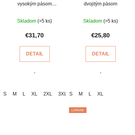
vysokým pásom
dvojitým pásom
(dvojitým)
Priemerné
Priemerné
Skladom
(>5 ks)
Skladom
(>5 ks)
hodnotenie
hodnotenie
produktu
produktu
€31,70
€25,80
je
je
5,0
5,0
DETAIL
DETAIL
z
z
5
5
-
-
hviezdičiek.
hviezdičiek.
S
M
L
XL
2XL
3XL
S
M
L
XL
LORANE