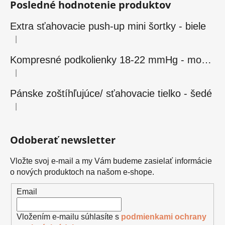
Posledné hodnotenie produktov
Extra sťahovacie push-up mini šortky - biele
|
Hodnotenie produktu je 5 z 5 hviezdičiek.
Kompresné podkolienky 18-22 mmHg - modré
|
Hodnotenie produktu je 5 z 5 hviezdičiek.
Pánske zoštíhľujúce/ sťahovacie tielko - šedé
|
Hodnotenie produktu je 5 z 5 hviezdičiek.
Odoberať newsletter
Vložte svoj e-mail a my Vám budeme zasielať informácie
o nových produktoch na našom e-shope.
Email
Vložením e-mailu súhlasíte s
podmienkami ochrany