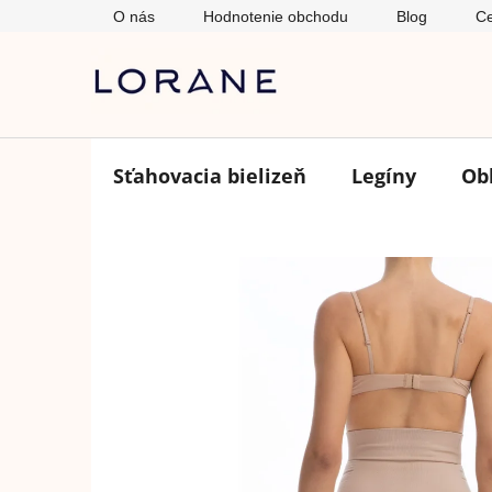
Prejsť
O nás
Hodnotenie obchodu
Blog
Ce
na
obsah
Sťahovacia bielizeň
Legíny
Ob