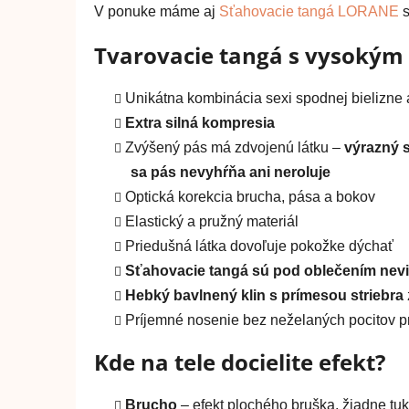
V ponuke máme aj
Sťahovacie tangá LORANE
s
Tvarovacie tangá s vysoký
Unikátna kombinácia sexi spodnej bielizne 
Extra silná kompresia
Zvýšený pás má zdvojenú látku –
výrazný s
sa pás nevyhŕňa ani neroluje
Optická korekcia brucha, pása a bokov
Elastický a pružný materiál
Priedušná látka dovoľuje pokožke dýchať
Sťahovacie tangá sú pod oblečením nevid
Hebký bavlnený klin s prímesou striebra
Príjemné nosenie bez neželaných pocitov pn
Kde na tele docielite efekt?
Brucho
– efekt plochého bruška, žiadne tu