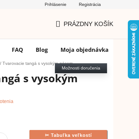
Prihlásenie
Registrácia
Podmienky ochrany osobných údajov
FAQ
Výmena tovar
PRÁZDNY KOŠÍK
NÁKUPNÝ
KOŠÍK
FAQ
Blog
Moja objednávka
Značk
/
Tvarovacie tangá s vysokým pásom
Možnosti doručenia
angá s vysokým
otenia
Tabuľka veľkostí