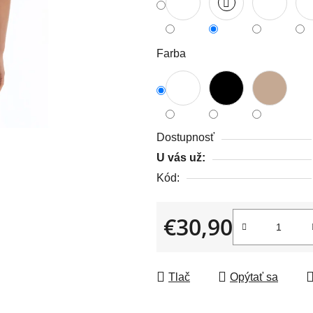
z
5
hviezdičiek.
Farba
Dostupnosť
U vás už:
Kód:
€30,90
Jednotková cena:
Tlač
Opýtať sa