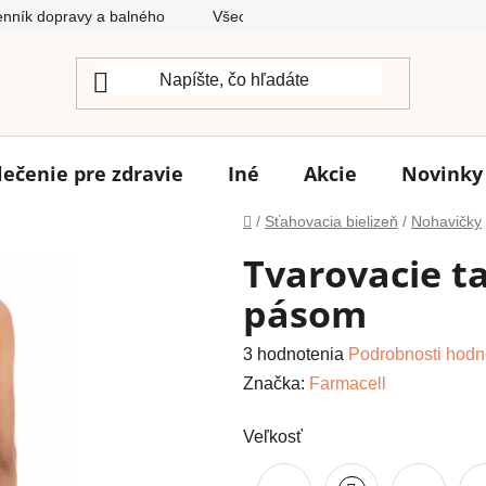
nník dopravy a balného
Všeobecné obchodné podmienky
lečenie pre zdravie
Iné
Akcie
Novinky
Domov
/
Sťahovacia bielizeň
/
Nohavičky
Tvarovacie t
pásom
Priemerné
3 hodnotenia
Podrobnosti hodn
hodnotenie
Značka:
Farmacell
produktu
Veľkosť
je
5,0