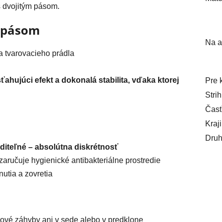
 dvojitým pásom.
m pásom
Na a
a tvarovacieho prádla
ťahujúci efekt a dokonalá stabilita, vďaka ktorej
Pre 
Strih
Časť
Kraj
Druh
iteľné – absolútna diskrétnosť
zaručuje hygienické antibakteriálne prostredie
utia a zovretia
kové záhyby ani v sede alebo v predklone