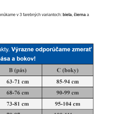
núkame v 3 farebných variantoch:
biela
,
čierna
a