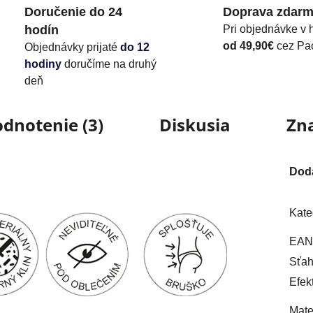
Doručenie do 24
Doprava zdar
hodín
Pri objednávke v 
od 49,90€
cez Pa
Objednávky prijaté
do 12
hodiny
doručíme na druhý
deň
dnotenie (3)
Diskusia
Zn
Dod
Kate
EAN
Sťah
Efek
Mate