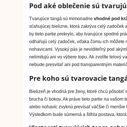
Pod aké oblečenie sú tvaruj
Tvarujúce tangá sú mimoriadne
vhodné pod krá
sťahujúcej bielizne, ktorá zakrýva celý zadoček a
by tieto partie prekrylo, aby tvarujúce spodné pr
odhaľujú celý zadoček, vďaka čomu ich môžete 
nohavicami. Vysoký pás je neviditeľný pod akýmk
nelimitujú ani vo výbere topu. Ak zvolíte telový v
nebude presvitať ani pod transparentným materi
Pre koho sú tvarovacie tang
Bielizeň je vhodná pre ženy, ktoré chcú pôsobiť s
brucha či bokov. Ak práve tieto partie na vašom
alebo nohavíc zvyknú prevísať väčšie či menšie
Výsledkom bude súmerná a štíhla postava, ktorá