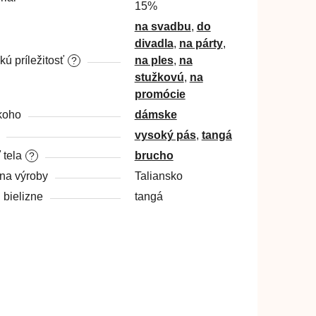
15%
na svadbu
,
do
divadla
,
na párty
,
kú príležitosť
na ples
,
na
?
stužkovú
,
na
promócie
koho
dámske
vysoký pás
,
tangá
 tela
brucho
?
ina výroby
Taliansko
 bielizne
tangá