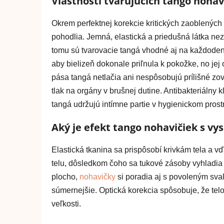
Vlastnosti tvarujúcich tango nohav
Okrem perfektnej korekcie kritických zaoblených 
pohodlia. Jemná, elastická a priedušná látka ne
tomu sú tvarovacie tangá vhodné aj na každodenn
aby bielizeň dokonale priľnula k pokožke, no jej
pása tangá netlačia ani nespôsobujú prílišné zov
tlak na orgány v brušnej dutine. Antibakteriálny 
tangá udržujú intímne partie v hygienickom prost
Aký je efekt tango nohavičiek s v
Elastická tkanina sa prispôsobí krivkám tela a vď
telu, dôsledkom čoho sa tukové zásoby vyhladia
plocho,
nohavičky
si poradia aj s povoleným sva
súmernejšie. Optická korekcia spôsobuje, že telo 
veľkosti.