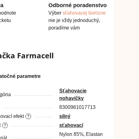
ma
Odborné poradenstvo
hodnote
Výber
sťahovacej bielizne
cketu
nie je vždy jednoduchý,
poradíme vám
ačka
Farmacell
atočné parametre
Sťahovacie
gória
nohavičky
8300961017713
ovací efekt
silný
?
t
sťahovací
?
Nylon 85%, Elastan
riál