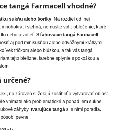
úce tangá Farmacell vhodné?
tku sukňu alebo šortky
. Na rozdiel od inej
 mnohokrát i stehná, nemusíte voliť oblečenie, ktoré
ádlo nebolo vidieť.
Sťahovacie tangá Farmacell
nosiť aj pod minisukňou alebo odvážnymi krátkymi
oľvek tričkom alebo blúzkou, a tak vás tangá
ariant tejto bielizne, farebne splynie s pokožkou a
álom.
á určené?
exi, no zároveň si želajú zoštíhliť a vytvarovať oblasť
 tele vnímate ako problematické a ponad lem sukne
 tukové záhyby,
tvarujúce tangá
si s nimi poradia.
 pôsobí pevne.