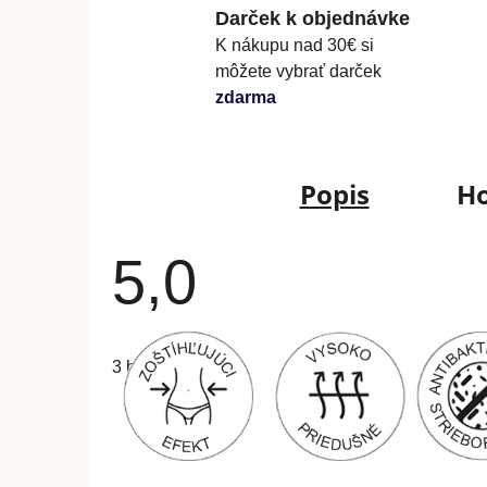
Darček k objednávke
K nákupu nad 30€ si
môžete vybrať darček
zdarma
Popis
Ho
5,0
Priemerné
hodnotenie
3 hodnotenia
produktu
je
5,0
z
5
hviezdičiek.