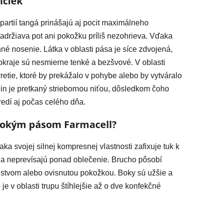
ičiek
partií tangá prinášajú aj pocit maximálneho
zadržiava pot ani pokožku príliš nezohrieva. Vďaka
é nosenie. Látka v oblasti pása je síce zdvojená,
 okraje sú nesmierne tenké a bezšvové. V oblasti
retie, ktoré by prekážalo v pohybe alebo by vytváralo
klin je pretkaný striebornou niťou, dôsledkom čoho
redí aj počas celého dňa.
ysokým pásom Farmacell?
aka svojej silnej kompresnej vlastnosti zafixuje tuk k
 a neprevísajú ponad oblečenie. Brucho pôsobí
lstvom alebo ovisnutou pokožkou. Boky sú užšie a
je v oblasti trupu štíhlejšie až o dve konfekčné