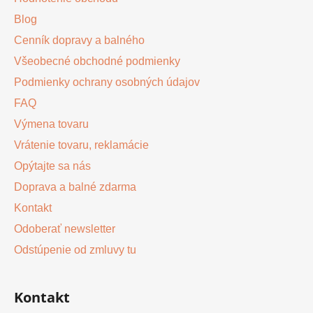
i
e
p
Blog
e
r
Cenník dopravy a balného
v
Všeobecné obchodné podmienky
k
y
Podmienky ochrany osobných údajov
v
FAQ
ý
Výmena tovaru
p
i
Vrátenie tovaru, reklamácie
s
Opýtajte sa nás
u
Doprava a balné zdarma
Kontakt
Odoberať newsletter
Odstúpenie od zmluvy tu
Kontakt