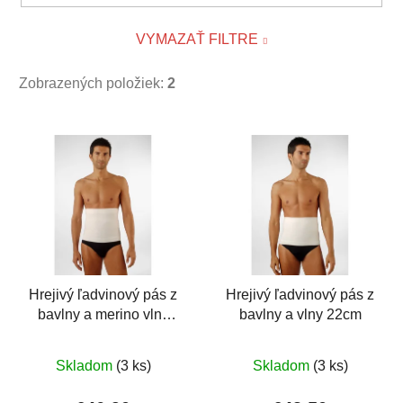
VYMAZAŤ FILTRE
Zobrazených položiek:
2
V
ý
p
i
s
p
r
o
Hrejivý ľadvinový pás z
Hrejivý ľadvinový pás z
bavlny a merino vlny
bavlny a vlny 22cm
d
27cm
u
Priemerné
Priemerné
k
Skladom
(3 ks)
Skladom
(3 ks)
hodnotenie
hodnotenie
t
produktu
produktu