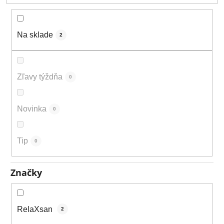
k
t
o
Na sklade
2
v
Zľavy týždňa
0
Novinka
0
Tip
0
Značky
RelaXsan
2