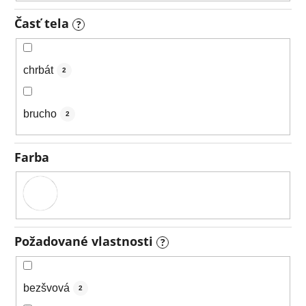
Časť tela
?
chrbát
2
brucho
2
Farba
Požadované vlastnosti
?
bezšvová
2