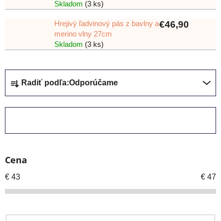
Skladom
(3 ks)
Hrejivý ľadvinový pás z bavlny a
€46,90
merino vlny 27cm
Skladom
(3 ks)
R
Radiť podľa:
Odporúčame
a
d
e
ZAVRIEŤ FILTER
n
i
e
Cena
p
r
€
43
€
47
o
d
u