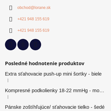
obchod
@
lorane.sk
+421 948 155 619
+421 948 155 619
Posledné hodnotenie produktov
Extra sťahovacie push-up mini šortky - biele
|
Hodnotenie produktu je 5 z 5 hviezdičiek.
Kompresné podkolienky 18-22 mmHg - modré
|
Hodnotenie produktu je 5 z 5 hviezdičiek.
Pánske zoštíhľujúce/ sťahovacie tielko - šedé