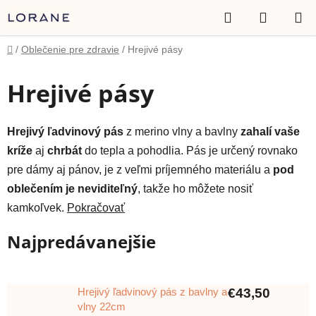
Prejsť
Hľadať
NÁKUP
na
obsah
KOŠÍK
Domov
/
Oblečenie pre zdravie
/
Hrejivé pásy
Hrejivé pásy
Hrejivý ľadvinový pás
z merino vlny a bavlny
zahalí vaše
kríže
aj
chrbát
do tepla a pohodlia. Pás je určený rovnako
pre dámy aj pánov, je z veľmi príjemného materiálu a
pod
oblečením je neviditeľný
, takže ho môžete nosiť
kamkoľvek.
Pokračovať
Najpredávanejšie
Hrejivý ľadvinový pás z bavlny a
€43,50
vlny 22cm