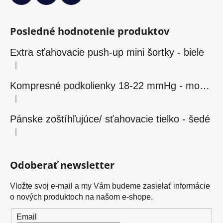
Posledné hodnotenie produktov
Extra sťahovacie push-up mini šortky - biele
|
Hodnotenie produktu je 5 z 5 hviezdičiek.
Kompresné podkolienky 18-22 mmHg - modré
|
Hodnotenie produktu je 5 z 5 hviezdičiek.
Pánske zoštíhľujúce/ sťahovacie tielko - šedé
|
Hodnotenie produktu je 5 z 5 hviezdičiek.
Odoberať newsletter
Vložte svoj e-mail a my Vám budeme zasielať informácie
o nových produktoch na našom e-shope.
Email