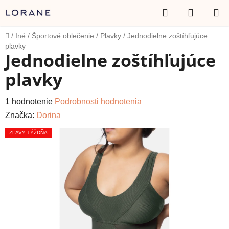
Prejsť
Hľadať
NÁKUP
na
obsah
KOŠÍK
Domov
/
Iné
/
Športové oblečenie
/
Plavky
/
Jednodielne zoštíhľujúce
plavky
Jednodielne zoštíhľujúce
plavky
Priemerné
1 hodnotenie
Podrobnosti hodnotenia
hodnotenie
Značka:
Dorina
produktu
ZĽAVY TÝŽDŇA
je
5,0
z
5
hviezdičiek.