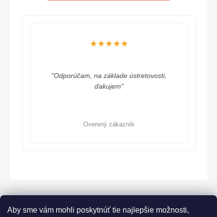
★★★★★
"Odporúčam, na základe ústretovosti,
ďakujem"
Overený zákazník
Aby sme vám mohli poskytnúť tie najlepšie možnosti,