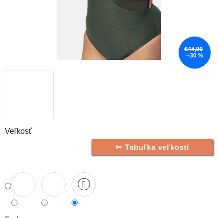
€44,90
–30 %
Veľkosť
Tabuľka veľkostí