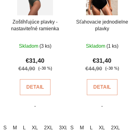
Zoštíhľujúce plavky -
Sťahovacie jednodielne
nastaviteľné ramienka
plavky
Priemerné
Priemerné
Skladom
(3 ks)
Skladom
(1 ks)
hodnotenie
hodnotenie
produktu
produktu
€31,40
€31,40
je
je
€44,90
€44,90
(–30 %)
(–30 %)
5,0
5,0
z
z
DETAIL
DETAIL
5
5
hviezdičiek.
hviezdičiek.
-
-
S
M
L
XL
2XL
3XL
S
M
L
XL
2XL