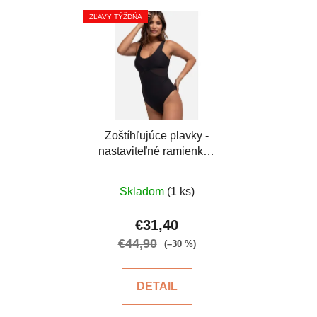
ZĽAVY TÝŽDŇA
Zoštíhľujúce plavky -
nastaviteľné ramienka -
čierne
Priemerné
Skladom
(1 ks)
hodnotenie
produktu
€31,40
je
€44,90
(–30 %)
5,0
z
DETAIL
5
hviezdičiek.