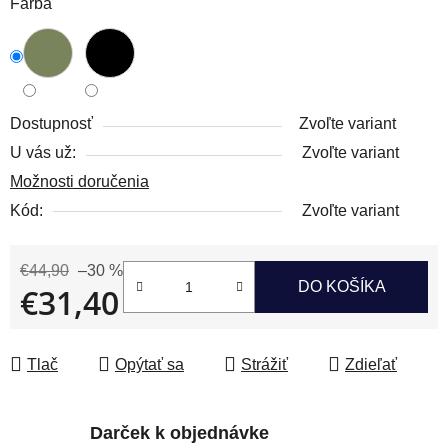
Farba
Dostupnosť
Zvoľte variant
U vás už:
Zvoľte variant
Možnosti doručenia
Kód:
Zvoľte variant
€44,90
–30 %
DO KOŠÍKA
€31,40
Jednotková cena:
Tlač
Opýtať sa
Strážiť
Zdieľať
Darček k objednávke