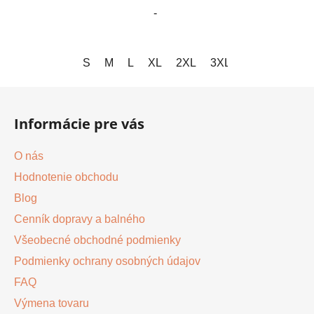
-
S
M
L
XL
2XL
3XL
Z
á
Informácie pre vás
p
ä
O nás
t
Hodnotenie obchodu
i
Blog
e
Cenník dopravy a balného
Všeobecné obchodné podmienky
Podmienky ochrany osobných údajov
FAQ
Výmena tovaru