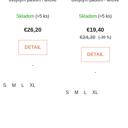
Priemerné
Priemerné
Skladom
(>5 ks)
Skladom
(>5 ks)
hodnotenie
hodnotenie
produktu
produktu
€26,20
€19,40
je
je
€24,30
(–20 %)
5,0
4,7
DETAIL
z
z
DETAIL
5
5
-
hviezdičiek.
hviezdičiek.
-
S
M
L
XL
S
M
L
XL