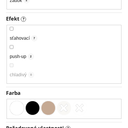
zadok
2
Efekt
?
sťahovací
7
push-up
2
chladivý
0
Farba