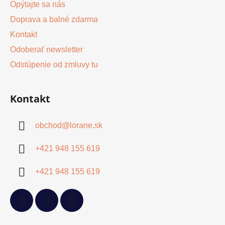
Opýtajte sa nás
u
Doprava a balné zdarma
Kontakt
Odoberať newsletter
Odstúpenie od zmluvy tu
Kontakt
obchod
@
lorane.sk
+421 948 155 619
+421 948 155 619