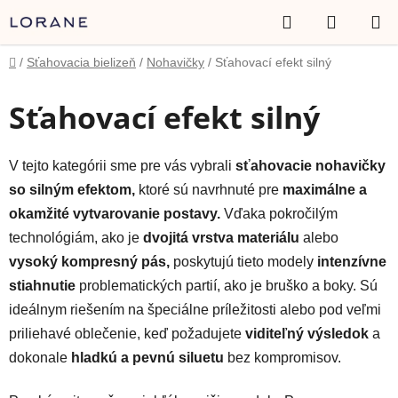
Prejsť
Hľadať
NÁKUP
na
obsah
KOŠÍK
Domov
/
Sťahovacia bielizeň
/
Nohavičky
/
Sťahovací efekt silný
Sťahovací efekt silný
V tejto kategórii sme pre vás vybrali
sťahovacie nohavičky
so silným efektom,
ktoré sú navrhnuté pre
maximálne a
okamžité vytvarovanie postavy.
Vďaka pokročilým
technológiám, ako je
dvojitá vrstva materiálu
alebo
vysoký kompresný pás,
poskytujú tieto modely
intenzívne
stiahnutie
problematických partií, ako je bruško a boky. Sú
ideálnym riešením na špeciálne príležitosti alebo pod veľmi
priliehavé oblečenie, keď požadujete
viditeľný výsledok
a
dokonale
hladkú a pevnú siluetu
bez kompromisov.