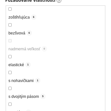
Požadované vlastnosti
?
zoštíhľujúca
6
bezšvová
6
nadmerná veľkosť
0
elastické
1
s nohavičkami
1
s dvojitým pásom
5