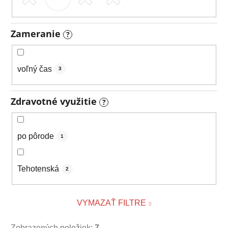
Zameranie
?
voľný čas
3
Zdravotné využitie
?
po pôrode
1
Tehotenská
2
VYMAZAŤ FILTRE
Zobrazených položiek:
7