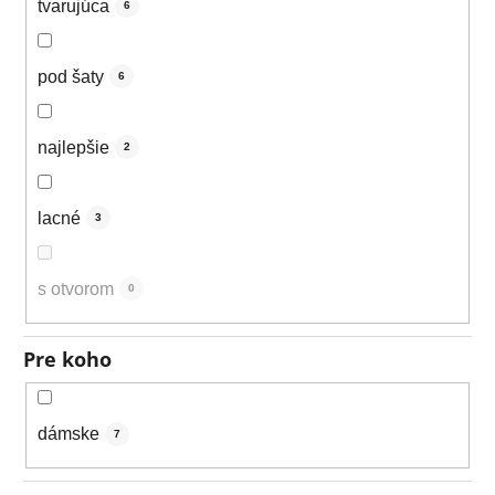
tvarujúca
6
pod šaty
6
najlepšie
2
lacné
3
s otvorom
0
Pre koho
dámske
7