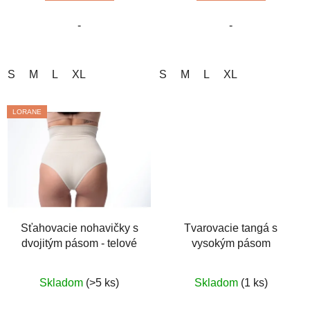
5
5
-
-
hviezdičiek.
hviezdičiek.
S
M
L
XL
S
M
L
XL
LORANE
Sťahovacie nohavičky s
Tvarovacie tangá s
dvojitým pásom - telové
vysokým pásom
Priemerné
Priemerné
Skladom
(>5 ks)
Skladom
(1 ks)
hodnotenie
hodnotenie
produktu
produktu