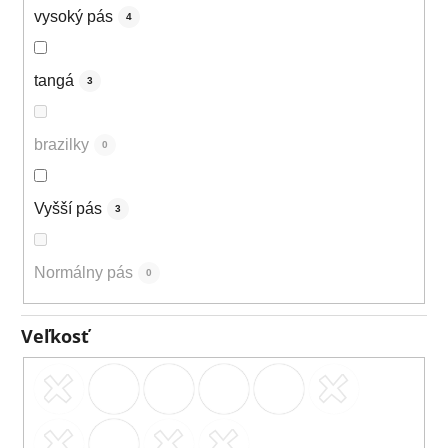
vysoký pás
4
tangá
3
brazilky
0
Vyšší pás
3
Normálny pás
0
Veľkosť