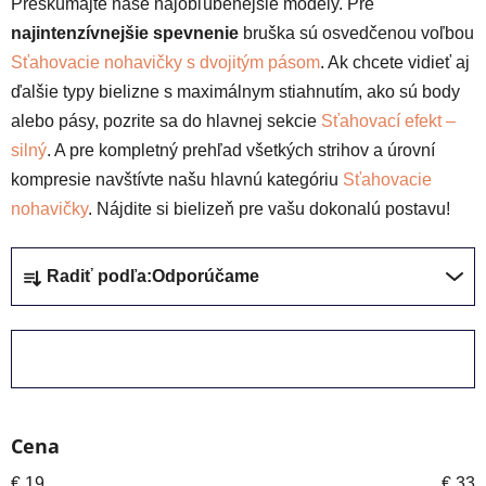
Preskúmajte naše najobľúbenejšie modely. Pre
najintenzívnejšie spevnenie
bruška sú osvedčenou voľbou
Sťahovacie nohavičky s dvojitým pásom
. Ak chcete vidieť aj
ďalšie typy bielizne s maximálnym stiahnutím, ako sú body
alebo pásy, pozrite sa do hlavnej sekcie
Sťahovací efekt –
silný
. A pre kompletný prehľad všetkých strihov a úrovní
kompresie navštívte našu hlavnú kategóriu
Sťahovacie
nohavičky
. Nájdite si bielizeň pre vašu dokonalú postavu!
R
Radiť podľa:
Odporúčame
a
d
e
ZAVRIEŤ FILTER
n
i
e
Cena
p
r
€
19
€
33