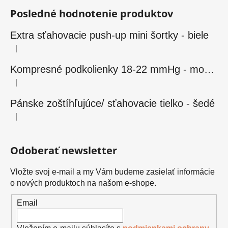
Posledné hodnotenie produktov
Extra sťahovacie push-up mini šortky - biele
|
Hodnotenie produktu je 5 z 5 hviezdičiek.
Kompresné podkolienky 18-22 mmHg - modré
|
Hodnotenie produktu je 5 z 5 hviezdičiek.
Pánske zoštíhľujúce/ sťahovacie tielko - šedé
|
Hodnotenie produktu je 5 z 5 hviezdičiek.
Odoberať newsletter
Vložte svoj e-mail a my Vám budeme zasielať informácie
o nových produktoch na našom e-shope.
Email