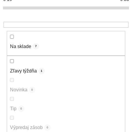
o
d
u
k
t
o
Na sklade
7
v
Zľavy týždňa
1
Novinka
0
Tip
0
Výpredaj zásob
0