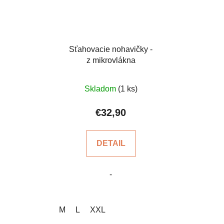
Sťahovacie nohavičky -
z mikrovlákna
Priemerné
Skladom
(1 ks)
hodnotenie
produktu
€32,90
je
4,2
DETAIL
z
5
-
hviezdičiek.
M
L
XXL