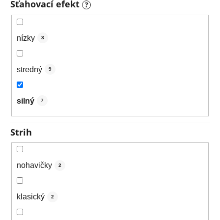
Sťahovací efekt
?
nízky
3
stredný
9
silný
7
Strih
nohavičky
2
klasický
2