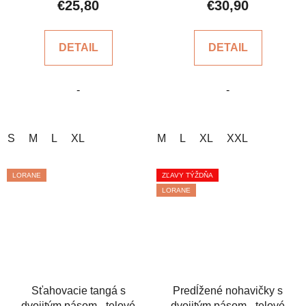
€25,80
€30,90
je
je
5,0
5,0
DETAIL
DETAIL
z
z
5
5
-
-
hviezdičiek.
hviezdičiek.
S
M
L
XL
M
L
XL
XXL
LORANE
ZĽAVY TÝŽDŇA
LORANE
Sťahovacie tangá s
Predĺžené nohavičky s
dvojitým pásom - telové
dvojitým pásom - telové