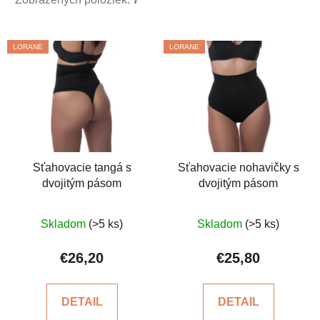
V
LORANE
LORANE
ý
p
i
s
p
r
o
Sťahovacie tangá s
Sťahovacie nohavičky s
dvojitým pásom
dvojitým pásom
d
u
Priemerné
Priemerné
k
Skladom
(>5 ks)
Skladom
(>5 ks)
hodnotenie
hodnotenie
t
produktu
produktu
€26,20
€25,80
o
je
je
v
4,6
5,0
DETAIL
DETAIL
z
z