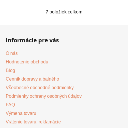
7
položiek celkom
O
v
l
Z
á
á
d
Informácie pre vás
p
a
ä
c
O nás
t
i
Hodnotenie obchodu
i
e
p
Blog
e
r
Cenník dopravy a balného
v
Všeobecné obchodné podmienky
k
y
Podmienky ochrany osobných údajov
v
FAQ
ý
Výmena tovaru
p
i
Vrátenie tovaru, reklamácie
s