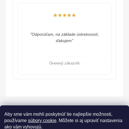
★★★★★
"Odporúčam, na základe ústretovosti,
ďakujem"
Overený zákazník
Aby sme vám mohli poskytnúť tie najlepšie možnosti,
používame
súbory cookie
. Môžete si aj upraviť nastavenia
ako vám vyhovujú.