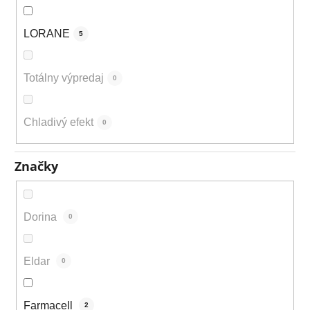
LORANE
5
Totálny výpredaj
0
Chladivý efekt
0
Značky
Dorina
0
Eldar
0
Farmacell
2