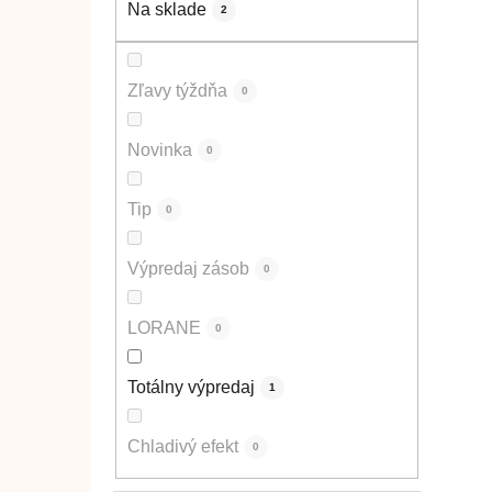
Na sklade
2
Zľavy týždňa
0
Novinka
0
Tip
0
Výpredaj zásob
0
LORANE
0
Totálny výpredaj
1
Chladivý efekt
0