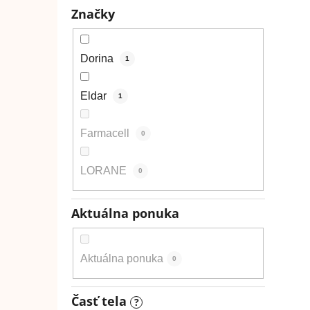
Značky
Dorina
1
Eldar
1
Farmacell
0
LORANE
0
Aktuálna ponuka
Aktuálna ponuka
0
Časť tela
?