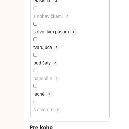
elastické
2
s nohavičkami
0
s dvojitým pásom
1
tvarujúca
2
pod šaty
2
najlepšie
0
lacné
1
s otvorom
0
Pre koho