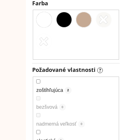
Farba
Požadované vlastnosti
?
zoštíhľujúca
2
bezšvová
0
nadmerná veľkosť
0