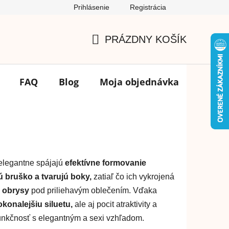
Prihlásenie
Registrácia
Podmienky ochrany osobných údajov
FAQ
Výmena tovar
PRÁZDNY KOŠÍK
NÁKUPNÝ
KOŠÍK
FAQ
Blog
Moja objednávka
Značk
elegantne spájajú
efektívne formovanie
ú bruško a tvarujú boky,
zatiaľ čo ich vykrojená
́ obrysy
pod priliehavým oblečením. Vďaka
konalejšiu siluetu,
ale aj pocit atraktivity a
funkčnosť s elegantným a sexi vzhľadom.