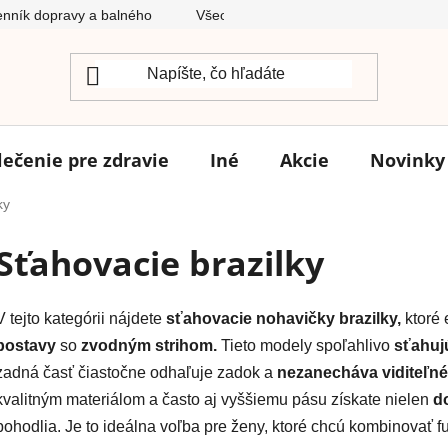
nník dopravy a balného
Všeobecné obchodné podmienky
lečenie pre zdravie
Iné
Akcie
Novinky
ky
Sťahovacie brazilky
V tejto kategórii nájdete
sťahovacie nohavičky brazilky,
ktoré 
postavy
so
zvodným strihom.
Tieto modely spoľahlivo
sťahuj
zadná časť čiastočne odhaľuje zadok a
nezanecháva viditeľne
kvalitným materiálom a často aj vyššiemu pásu získate nielen
do
pohodlia. Je to ideálna voľba pre ženy, ktoré chcú kombinovať 