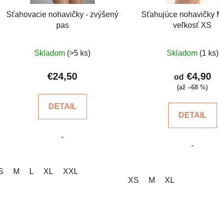
d
Sťahovacie nohavičky - zvýšený
Sťahujúce nohavičky M
u
pas
veľkosť XS
k
t
Priemerné
Prieme
Skladom
(>5 ks)
Skladom
(1 ks)
o
hodnotenie
hodnot
v
produktu
produkt
€24,50
€4,90
od
je
je
(až –68 %)
4,6
4,2
DETAIL
z
z
DETAIL
5
5
-
hviezdičiek.
hviezdi
-
S
M
L
XL
XXL
XS
M
XL
O
v