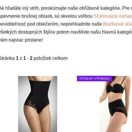
Ak hľadáte iný strih, preskúmajte naše obľúbené kategórie. P
spevnenie brušnej oblasti, sú skvelou voľbou
Sťahovacie nohavic
neviditeľnosť pod oblečením, neprehliadnite naše
Bezšvové sť
všetkých dostupných štýlov potom navštívte našu hlavnú katego
vám najviac pristane!
Stránka
1
z
1
-
2
položiek celkom
V
TOTÁLNY VÝPREDAJ
ý
p
i
s
p
r
o