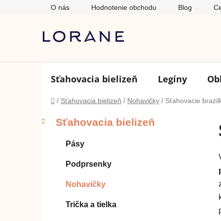
Prejsť
O nás
Hodnotenie obchodu
Blog
Ce
na
obsah
Sťahovacia bielizeň
Legíny
Ob
Domov
/
Sťahovacia bielizeň
/
Nohavičky
/
Sťahovacie brazil
B
K
Preskočiť
Sťahovacia bielizeň
a
o
kategórie
t
č
Pásy
e
n
g
ý
Podprsenky
ó
p
r
Nohavičky
i
a
e
n
Trička a tielka
e