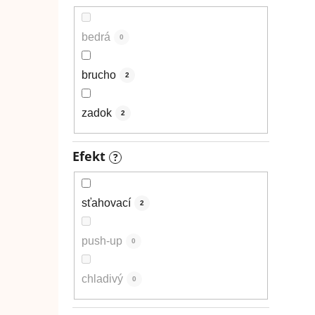
bedrá
0
brucho
2
zadok
2
Efekt
?
sťahovací
2
push-up
0
chladivý
0