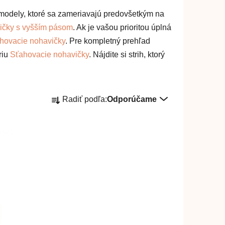
re modely, ktoré sa zameriavajú predovšetkým na
̌ky s vyšším pásom
. Ak je vašou prioritou úplná
ahovacie nohavičky
. Pre kompletný prehľad
́riu
Sťahovacie nohavičky
. Nájdite si strih, ktorý
R
Radiť podľa:
Odporúčame
a
d
e
n
i
e
p
r
o
d