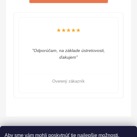
★★★★★
"Odporúčam, na základe ústretovosti,
ďakujem"
Overený zákazník
Aby sme vám mohli poskytnúť tie najlepšie možnosti,