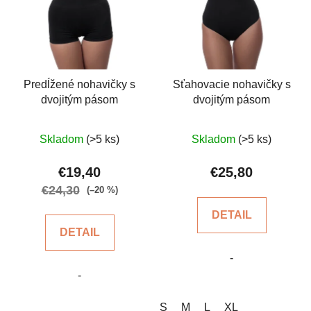
Predĺžené nohavičky s
Sťahovacie nohavičky s
dvojitým pásom
dvojitým pásom
Priemerné
Priemerné
Skladom
(>5 ks)
Skladom
(>5 ks)
hodnotenie
hodnotenie
produktu
produktu
€19,40
€25,80
je
je
€24,30
(–20 %)
5,0
5,0
DETAIL
z
z
DETAIL
5
5
-
hviezdičiek.
hviezdičiek.
-
S
M
L
XL