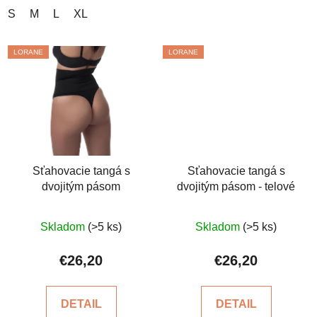
S
M
L
XL
LORANE
LORANE
Sťahovacie tangá s
Sťahovacie tangá s
dvojitým pásom
dvojitým pásom - telové
Priemerné
Priemerné
Skladom
(>5 ks)
Skladom
(>5 ks)
hodnotenie
hodnotenie
produktu
produktu
€26,20
€26,20
je
je
4,6
5,0
DETAIL
DETAIL
z
z