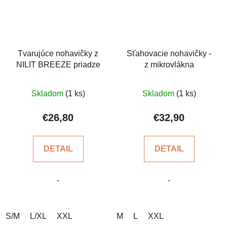
Tvarujúce nohavičky z
Sťahovacie nohavičky -
NILIT BREEZE priadze
z mikrovlákna
Priemerné
Priemerné
Skladom
(1 ks)
Skladom
(1 ks)
hodnotenie
hodnotenie
produktu
produktu
€26,80
€32,90
je
je
5,0
4,2
DETAIL
DETAIL
z
z
5
5
-
-
hviezdičiek.
hviezdičiek.
S/M
L/XL
XXL
M
L
XXL