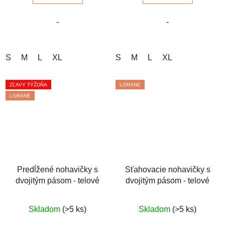
5
5
-
-
hviezdičiek.
hviezdičiek.
S
M
L
XL
S
M
L
XL
ZĽAVY TÝŽDŇA
LORANE
LORANE
Predĺžené nohavičky s
Sťahovacie nohavičky s
dvojitým pásom - telové
dvojitým pásom - telové
Priemerné
Priemerné
Skladom
(>5 ks)
Skladom
(>5 ks)
hodnotenie
hodnotenie