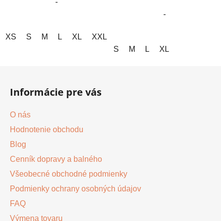
-
hviezdičiek.
hviezdičiek.
-
XS
S
M
L
XL
XXL
3XL
S
M
L
XL
Z
á
Informácie pre vás
p
ä
O nás
t
Hodnotenie obchodu
i
Blog
e
Cenník dopravy a balného
Všeobecné obchodné podmienky
Podmienky ochrany osobných údajov
FAQ
Výmena tovaru