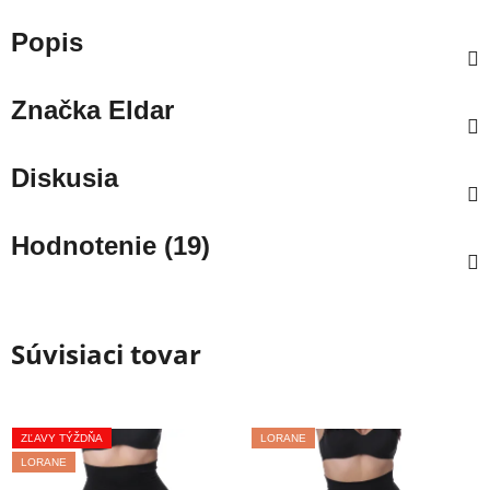
Popis
Značka
Eldar
Diskusia
Hodnotenie (19)
Súvisiaci tovar
ZĽAVY TÝŽDŇA
LORANE
LORANE