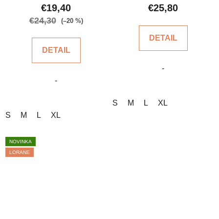
produktu
produktu
€19,40
€25,80
je
je
€24,30
(–20 %)
4,7
5,0
DETAIL
z
z
DETAIL
5
5
-
hviezdičiek.
hviezdičiek.
-
S
M
L
XL
S
M
L
XL
NOVINKA
LORANE