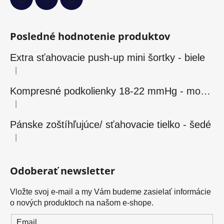
Posledné hodnotenie produktov
Extra sťahovacie push-up mini šortky - biele
|
Hodnotenie produktu je 5 z 5 hviezdičiek.
Kompresné podkolienky 18-22 mmHg - modré
|
Hodnotenie produktu je 5 z 5 hviezdičiek.
Pánske zoštíhľujúce/ sťahovacie tielko - šedé
|
Hodnotenie produktu je 5 z 5 hviezdičiek.
Odoberať newsletter
Vložte svoj e-mail a my Vám budeme zasielať informácie
o nových produktoch na našom e-shope.
Email