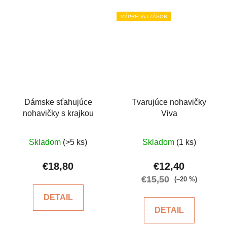
VÝPREDAJ ZÁSOB
Dámske sťahujúce
Tvarujúce nohavičky
nohavičky s krajkou
Viva
Priemerné
Priemerné
Skladom
(>5 ks)
Skladom
(1 ks)
hodnotenie
hodnotenie
produktu
produktu
€18,80
€12,40
je
je
€15,50
(–20 %)
5,0
5,0
DETAIL
z
z
DETAIL
5
5