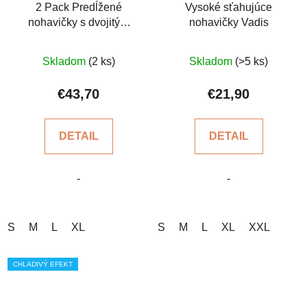
2 Pack Predĺžené
Vysoké sťahujúce
nohavičky s dvojitým
nohavičky Vadis
pásom
Priemerné
Priemerné
Skladom
(2 ks)
Skladom
(>5 ks)
hodnotenie
hodnotenie
produktu
produktu
€43,70
€21,90
je
je
5,0
4,6
DETAIL
DETAIL
z
z
5
5
-
-
hviezdičiek.
hviezdičiek.
S
M
L
XL
S
M
L
XL
XXL
CHLADIVÝ EFEKT