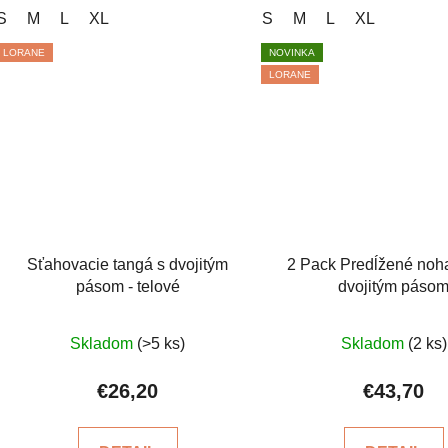
S
M
L
XL
S
M
L
XL
LORANE
NOVINKA
LORANE
Sťahovacie tangá s dvojitým
2 Pack Predĺžené noha
pásom - telové
dvojitým páso
Priemerné
Prieme
Skladom
(>5 ks)
Skladom
(2 ks)
hodnotenie
hodnot
produktu
produkt
€26,20
€43,70
je
je
5,0
5,0