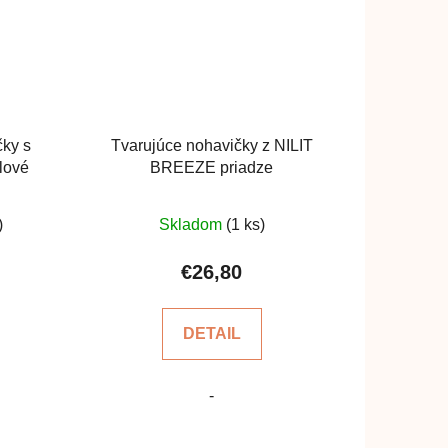
čky s
Tvarujúce nohavičky z NILIT
elové
BREEZE priadze
rné
Priemerné
)
Skladom
(1 ks)
enie
hodnotenie
u
produktu
€26,80
je
5,0
DETAIL
z
5
-
čiek.
hviezdičiek.