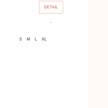
z
DETAIL
5
čiek.
hviezdičiek.
-
S
M
L
XL