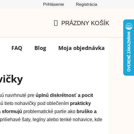
Prihlásenie
Registrácia
Podmienky ochrany osobných údajov
FAQ
Výmena tovar
PRÁZDNY KOŠÍK
NÁKUPNÝ
KOŠÍK
FAQ
Blog
Moja objednávka
Značk
vičky
 sú navrhnuté pre
úplnú diskrétnosť a pocit
ú tieto nohavičky pod oblečením
prakticky
a sformujú
problematické partie ako
bruško a
priliehavé šaty, legíny alebo tenké nohavice, kde