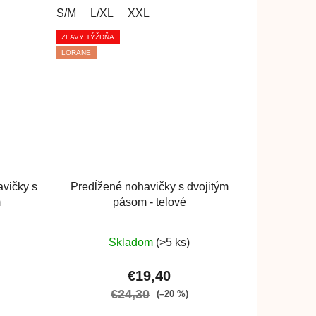
S/M
L/XL
XXL
ZĽAVY TÝŽDŇA
LORANE
vičky s
Predĺžené nohavičky s dvojitým
m
pásom - telové
rné
Priemerné
Skladom
(>5 ks)
enie
hodnotenie
u
produktu
€19,40
je
€24,30
(–20 %)
4,7