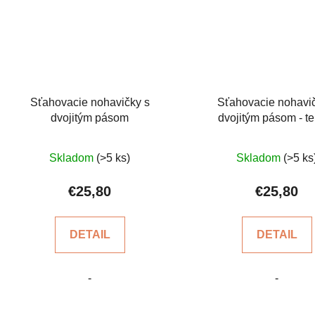
Sťahovacie nohavičky s
Sťahovacie nohavi
dvojitým pásom
dvojitým pásom - t
Priemerné
Prieme
Skladom
(>5 ks)
Skladom
(>5 ks
hodnotenie
hodnot
produktu
produkt
€25,80
€25,80
je
je
5,0
5,0
DETAIL
DETAIL
z
z
5
5
-
-
hviezdičiek.
hviezdi