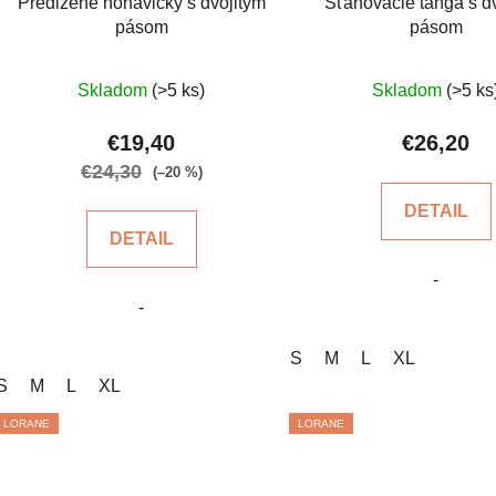
Predĺžené nohavičky s dvojitým
Sťahovacie tangá s d
u
pásom
pásom
k
t
Priemerné
Prieme
Skladom
(>5 ks)
Skladom
(>5 ks
o
hodnotenie
hodnot
v
produktu
produkt
€19,40
€26,20
je
je
€24,30
(–20 %)
5,0
4,6
DETAIL
z
z
DETAIL
5
5
-
hviezdičiek.
hviezdi
-
S
M
L
XL
S
M
L
XL
LORANE
LORANE