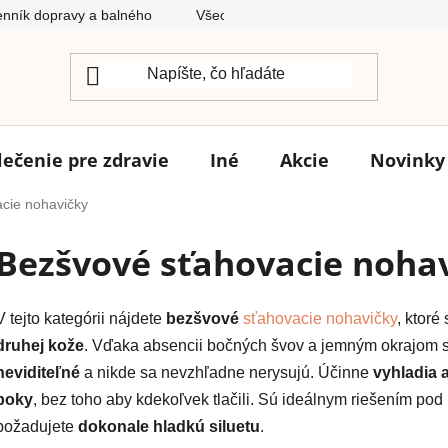
nník dopravy a balného
Všeobecné obchodné podmienky
lečenie pre zdravie
Iné
Akcie
Novinky
cie nohavičky
Bezšvové sťahovacie noha
V tejto kategórii nájdete
bezšvové
sťahovacie nohavičky
, ktoré
druhej kože
. Vďaka absencii bočných švov a jemným okrajom s
neviditeľné
a nikde sa nevzhľadne nerysujú. Účinne
vyhladia 
boky
, bez toho aby kdekoľvek tlačili. Sú ideálnym riešením pod 
požadujete
dokonale hladkú siluetu
.