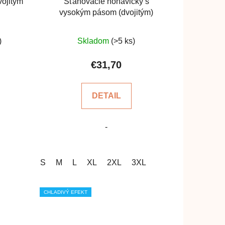
vojitým
Sťahovacie nohavičky s
k
vysokým pásom (dvojitým)
t
o
rné
Priemerné
)
Skladom
(>5 ks)
v
enie
hodnotenie
u
produktu
€31,70
je
5,0
DETAIL
z
5
-
čiek.
hviezdičiek.
S
M
L
XL
2XL
3XL
CHLADIVÝ EFEKT