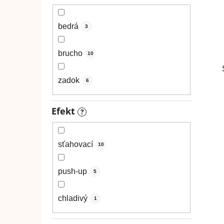
bedrá
3
brucho
10
zadok
6
Efekt
?
sťahovací
10
push-up
5
chladivý
1