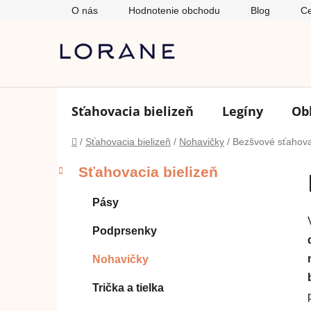
Prejsť
O nás
Hodnotenie obchodu
Blog
Ce
na
obsah
Sťahovacia bielizeň
Legíny
Ob
Domov
/
Sťahovacia bielizeň
/
Nohavičky
/
Bezšvové sťahova
B
K
Preskočiť
Sťahovacia bielizeň
a
o
kategórie
t
č
Pásy
e
n
g
ý
Podprsenky
ó
p
r
Nohavičky
i
a
e
n
Trička a tielka
e