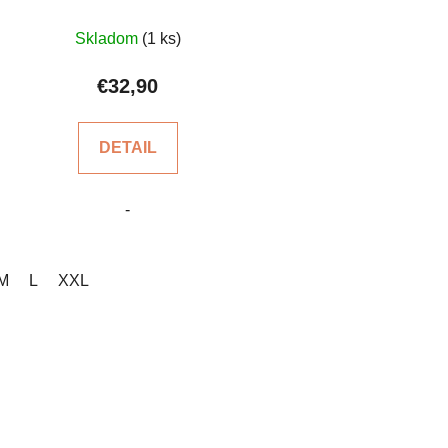
Priemerné
Skladom
(1 ks)
hodnotenie
produktu
€32,90
je
4,2
DETAIL
z
5
-
hviezdičiek.
M
L
XXL
O
v
l
á
d
a