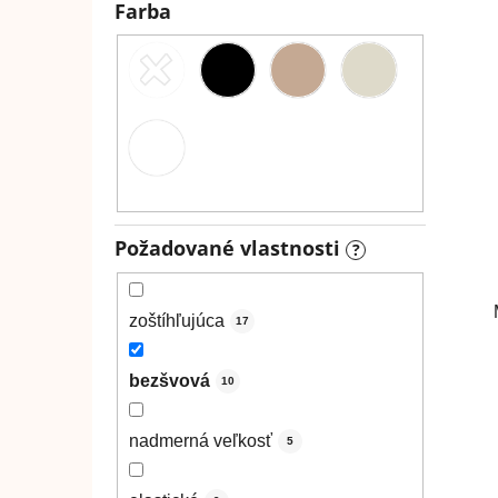
Farba
Požadované vlastnosti
?
zoštíhľujúca
17
bezšvová
10
nadmerná veľkosť
5