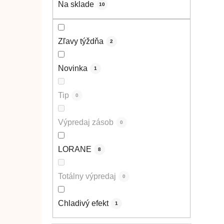
Na sklade
10
Zľavy týždňa
2
Novinka
1
Tip
0
Výpredaj zásob
0
LORANE
8
Totálny výpredaj
0
Chladivý efekt
1