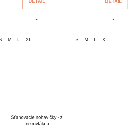
DETAIL
DETAIL
z
z
5
5
-
-
hviezdičiek.
hviezdi
S
M
L
XL
S
M
L
XL
Sťahovacie nohavičky - z
mikrovlákna