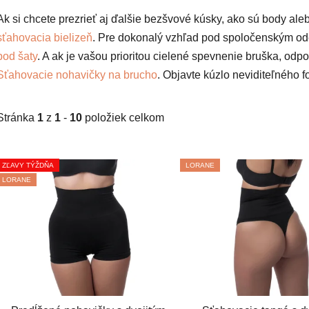
Ak si chcete prezrieť aj ďalšie bezšvové kúsky, ako sú body ale
sťahovacia bielizeň
. Pre dokonalý vzhľad pod spoločenským o
pod šaty
. A ak je vašou prioritou cielené spevnenie bruška, od
Sťahovacie nohavičky na brucho
. Objavte kúzlo neviditeľného 
Stránka
1
z
1
-
10
položiek celkom
V
ZĽAVY TÝŽDŇA
LORANE
ý
LORANE
p
i
s
p
r
o
d