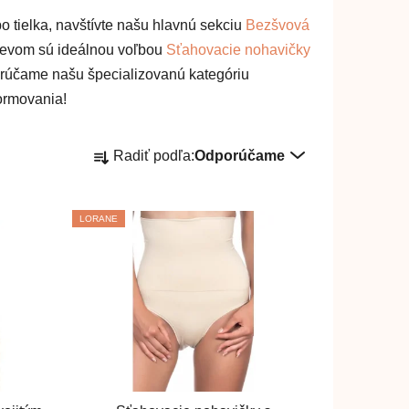
bo tielka, navštívte našu hlavnú sekciu
Bezšvová
devom sú ideálnou voľbou
Sťahovacie nohavičky
porúčame našu špecializovanú kategóriu
formovania!
R
Radiť podľa:
Odporúčame
a
d
e
LORANE
n
i
e
p
r
o
d
u