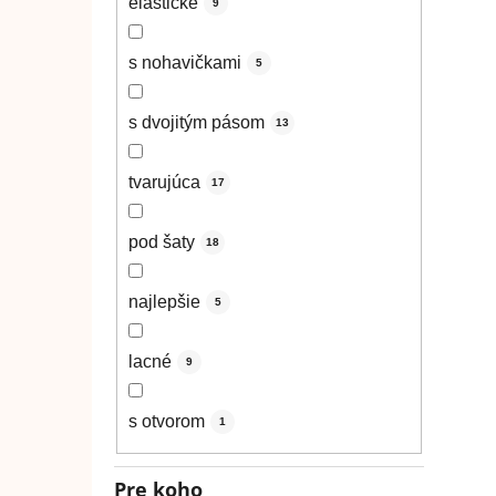
elastické
9
s nohavičkami
5
s dvojitým pásom
13
tvarujúca
17
pod šaty
18
najlepšie
5
lacné
9
s otvorom
1
Pre koho