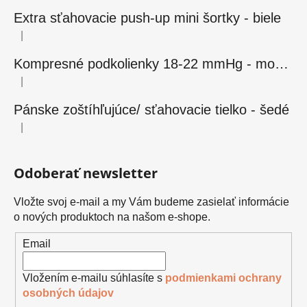
Extra sťahovacie push-up mini šortky - biele
|
Hodnotenie produktu je 5 z 5 hviezdičiek.
Kompresné podkolienky 18-22 mmHg - modré
|
Hodnotenie produktu je 5 z 5 hviezdičiek.
Pánske zoštíhľujúce/ sťahovacie tielko - šedé
|
Hodnotenie produktu je 5 z 5 hviezdičiek.
Odoberať newsletter
Vložte svoj e-mail a my Vám budeme zasielať informácie
o nových produktoch na našom e-shope.
Email
Vložením e-mailu súhlasíte s
podmienkami ochrany
osobných údajov