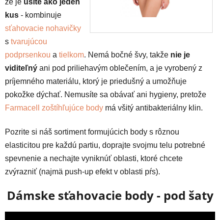
že je
ušité ako jeden
kus
- kombinuje
sťahovacie nohavičky
s
tvarujúcou
podprsenkou
a
tielkom
. Nemá bočné švy, takže
nie je
viditeľný
ani pod priliehavým oblečením, a je vyrobený z
príjemného materiálu, ktorý je priedušný a umožňuje
pokožke dýchať. Nemusíte sa obávať ani hygieny, pretože
Farmacell zoštíhľujúce body
má všitý antibakteriálny klin.
Pozrite si náš sortiment formujúcich body s rôznou
elasticitou pre každú partiu, doprajte svojmu telu potrebné
spevnenie a nechajte vyniknúť oblasti, ktoré chcete
zvýrazniť (najmä push-up efekt v oblasti pŕs).
Dámske sťahovacie body - pod šaty