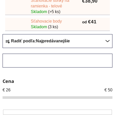
Sťahovacie šortky na
€38,90
ramienka - telové
Skladom
(>5 ks)
Sťahovacie body
€41
od
Skladom
(3 ks)
R
Radiť podľa:
Najpredávanejšie
a
d
e
ZAVRIEŤ FILTER
n
i
e
Cena
p
r
€
26
€
50
o
d
u