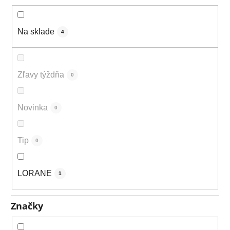
k
t
o
Na sklade
4
v
Zľavy týždňa
0
Novinka
0
Tip
0
LORANE
1
Značky