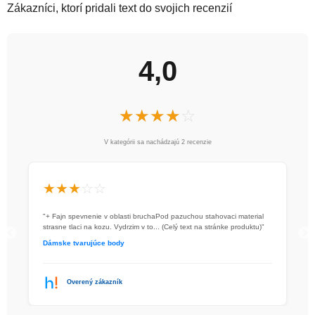
d
Zákazníci, ktorí pridali text do svojich recenzií
a
c
i
e
4,0
p
r
v
☆
★
☆
★
☆
★
☆
★
☆
★
k
y
V kategórii sa nachádzajú
2
recenzie
v
ý
p
★
★
★
☆
☆
i
s
"+ Fajn spevnenie v oblasti bruchaPod pazuchou stahovaci material
strasne tlaci na kozu. Vydrzim v to... (Celý text na stránke produktu)"
u
Dámske tvarujúce body
Overený zákazník