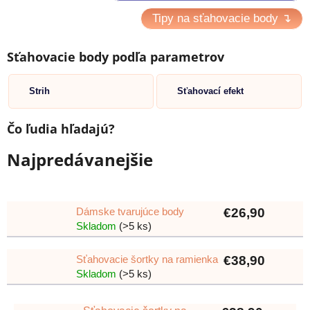
Tipy na sťahovacie body ↴
Sťahovacie body podľa parametrov
Strih
Sťahovací efekt
Čo ľudia hľadajú?
Najpredávanejšie
Dámske tvarujúce body
€26,90
Skladom
(>5 ks)
Sťahovacie šortky na ramienka
€38,90
Skladom
(>5 ks)