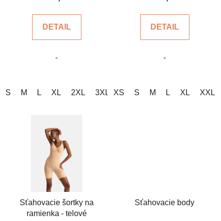
o
je
je
v
4,7
5,0
DETAIL
DETAIL
z
z
5
5
-
-
hviezdičiek.
hviezdičiek.
S
M
L
XL
2XL
3XL
XS
S
M
L
XL
XXL
Sťahovacie šortky na
Sťahovacie body
ramienka - telové