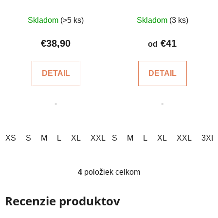
Priemerné
Priemerné
Skladom
(>5 ks)
Skladom
(3 ks)
hodnotenie
hodnotenie
produktu
produktu
€38,90
€41
od
je
je
5,0
4,5
DETAIL
DETAIL
z
z
5
5
-
-
hviezdičiek.
hviezdičiek.
XS
S
M
L
XL
XXL
S
M
L
XL
XXL
3XL
4
položiek celkom
O
v
l
Recenzie produktov
á