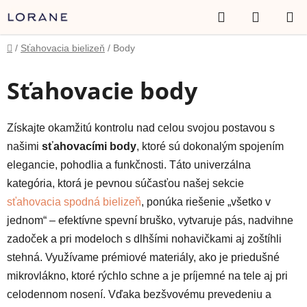
Prejsť
Hľadať
NÁKUP
na
obsah
KOŠÍK
Domov
/
Sťahovacia bielizeň
/
Body
Sťahovacie body
Získajte okamžitú kontrolu nad celou svojou postavou s
našimi
sťahovacími body
, ktoré sú dokonalým spojením
elegancie, pohodlia a funkčnosti. Táto univerzálna
kategória, ktorá je pevnou súčasťou našej sekcie
sťahovacia spodná bielizeň
, ponúka riešenie „všetko v
jednom“ – efektívne spevní bruško, vytvaruje pás, nadvihne
zadoček a pri modeloch s dlhšími nohavičkami aj zoštíhli
stehná. Využívame prémiové materiály, ako je priedušné
mikrovlákno, ktoré rýchlo schne a je príjemné na tele aj pri
celodennom nosení. Vďaka bezšvovému prevedeniu a