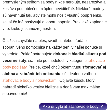
premysleným strihom sa body nikde neroluje, nezarezáva a
zostáva pod oblečením úplne neviditeľné. Niektoré modely
sú navrhnuté tak, aby ste mohli nosiť vlastnú podprsenku,
zatiaľ čo iné poskytujú aj oporu poprsia. Praktické zapínanie
v rozkroku je samozrejmosťou.
Či už sa chystáte na ples, svadbu, alebo hľadáte
spoľahlivého pomocníka na každý deň, v našej ponuke si
vyberiete. Pokiaľ potrebujete
dokonale hladkú siluetu pod
večerné šaty
, siahnite po modeloch v kategórii
sťahovacie
body pod šaty
. Pre tie, ktoré chcú okrem trupu
sformovať aj
stehná a zabrániť ich odieraniu
, sú ideálnou voľbou
sťahovacie body s nohavičkami
. Objavte kúsok, ktorý
nahradí niekoľko vrstiev bielizne a dodá vám maximálne
sebavedomie!
Ako si vybrať sťahovacie body ⤤