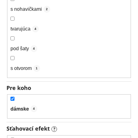
s nohavičkami
2
tvarujúca
4
pod šaty
4
s otvorom
1
Pre koho
dámske
4
Sťahovací efekt
?