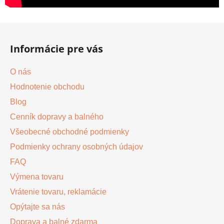
Z
á
Informácie pre vás
p
ä
O nás
t
Hodnotenie obchodu
i
Blog
e
Cenník dopravy a balného
Všeobecné obchodné podmienky
Podmienky ochrany osobných údajov
FAQ
Výmena tovaru
Vrátenie tovaru, reklamácie
Opýtajte sa nás
Doprava a balné zdarma