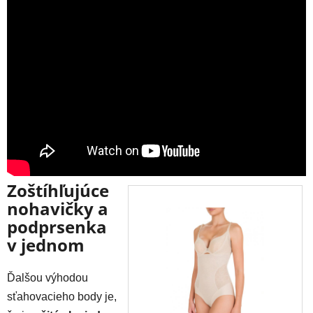
Zoštíhľujúce
nohavičky a
podprsenka
v jednom
Ďalšou výhodou
sťahovacieho body je,