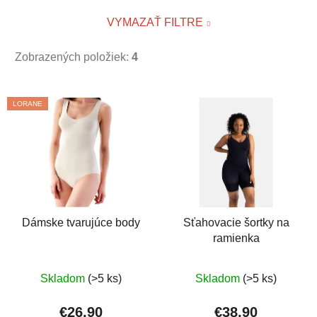
VYMAZAŤ FILTRE
Zobrazených položiek:
4
V
LORANE
ý
p
i
s
p
r
o
Dámske tvarujúce body
Sťahovacie šortky na
ramienka
d
u
Priemerné
Priemerné
k
Skladom
(>5 ks)
Skladom
(>5 ks)
hodnotenie
hodnotenie
t
produktu
produktu
€26,90
€38,90