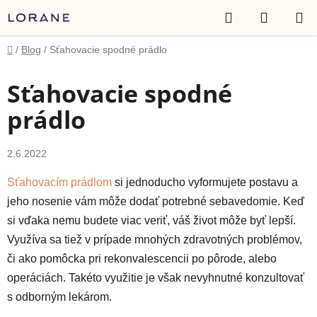
Prejsť
Hľadať
NÁKUP
na
obsah
KOŠÍK
Domov
/
Blog
/
Sťahovacie spodné prádlo
Sťahovacie spodné
prádlo
2.6.2022
Sťahovacím prádlom
si jednoducho vyformujete postavu a
jeho nosenie vám môže dodať potrebné sebavedomie. Keď
si vďaka nemu budete viac veriť, váš život môže byť lepší.
Využíva sa tiež v prípade mnohých zdravotných problémov,
či ako pomôcka pri rekonvalescencii po pôrode, alebo
operáciách. Takéto využitie je však nevyhnutné konzultovať
s odborným lekárom.