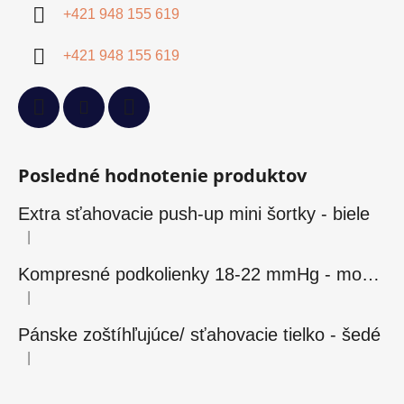
+421 948 155 619
+421 948 155 619
Posledné hodnotenie produktov
Extra sťahovacie push-up mini šortky - biele
|
Hodnotenie produktu je 5 z 5 hviezdičiek.
Kompresné podkolienky 18-22 mmHg - modré
|
Hodnotenie produktu je 5 z 5 hviezdičiek.
Pánske zoštíhľujúce/ sťahovacie tielko - šedé
|
Hodnotenie produktu je 5 z 5 hviezdičiek.