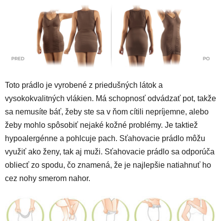
Toto prádlo je vyrobené z priedušných látok a
vysokokvalitných vlákien. Má schopnosť odvádzať pot, takže
sa nemusíte báť, žeby ste sa v ňom cítili nepríjemne, alebo
žeby mohlo spôsobiť nejaké kožné problémy. Je taktiež
hypoalergénne a pohlcuje pach. Sťahovacie prádlo môžu
využiť ako ženy, tak aj muži. Sťahovacie prádlo sa odporúča
obliecť zo spodu, čo znamená, že je najlepšie natiahnuť ho
cez nohy smerom nahor.