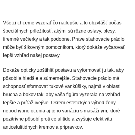
Všetci chceme vyzerať čo najlepšie a to obzvlášť počas
špeciálnych príležitostí, akými sú rôzne oslavy, plesy,
firemné večierky a tak podobne. Práve sťahovacie prádlo
môže byť šikovným pomocníkom, ktorý dokáže vyčarovať
lepší vzhľad našej postavy.
Dokáže opticky zoštíhliť postavu a vyformovať ju tak, aby
pôsobila hladšie a súmernejšie. Sťahovacie prádlo má
schopnosť sformovať tukové vankúšiky, najmä v oblasti
brucha a bokov tak, aby vaša figúra vyzerala na vzhľad
lepšie a príťažlivejšie. Okrem estetických výhod ženy
nepochybne ocenia aj jeho variáciu s masážnym, ktoré
pozitrívne pôsobí proti celulitíde a zvyšuje efektivitu
anticelulitídnych krémov a prípravkov.