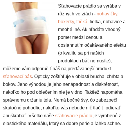
Sťahovacie prádlo sa vyrába v
rôznych verziách -
nohavičky
,
boxerky
,
tričká
, tielka, nohavice a
mnohé iné. Ak hľadáte vhodný
pomer medzi cenou a
dosiahnutím očakávaného efektu
(o kvalitu sa pri našich
produktoch báť nemusíte),
môžeme vám odporučiť náš najpredávanejší produkt
sťahovací pás
. Opticky zoštíhľuje v oblasti brucha, chrbta a
bokov. Jeho výhodou je jeho nenápadnosť a diskrétnosť,
nakoľko ho pod oblečením nie je vidno. Taktiež napomáha
správnemu držaniu tela. Nemá bočné švy, čo zabezpečí
skutočné pohodlie, nakoľko vás nebude nič tlačiť, odierať,
ani škrabať. Všetko naše
sťahovacie prádlo
je vyrobené z
elastického materiálu, ktorý sa dobre perie a ľahko schne.