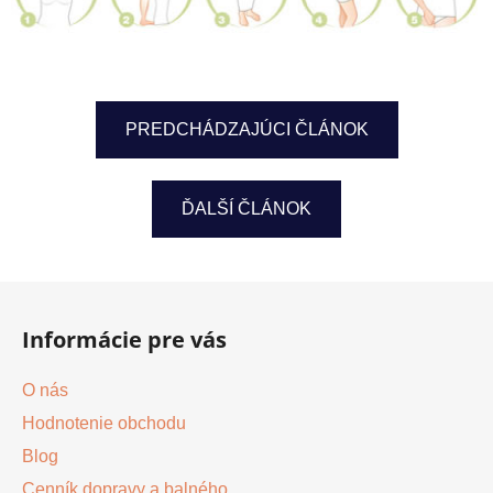
PREDCHÁDZAJÚCI ČLÁNOK
ĎALŠÍ ČLÁNOK
Z
á
Informácie pre vás
p
ä
O nás
t
Hodnotenie obchodu
i
Blog
e
Cenník dopravy a balného