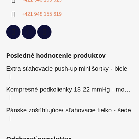
+421 948 155 619
Posledné hodnotenie produktov
Extra sťahovacie push-up mini šortky - biele
|
Hodnotenie produktu je 5 z 5 hviezdičiek.
Kompresné podkolienky 18-22 mmHg - modré
|
Hodnotenie produktu je 5 z 5 hviezdičiek.
Pánske zoštíhľujúce/ sťahovacie tielko - šedé
|
Hodnotenie produktu je 5 z 5 hviezdičiek.
Odoberať newsletter