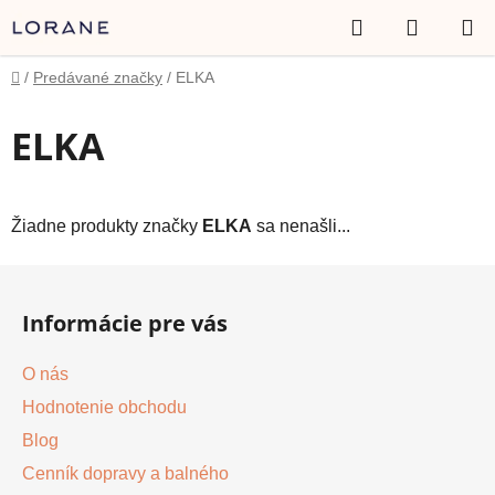
Prejsť
Hľadať
NÁKUP
na
obsah
KOŠÍK
Domov
/
Predávané značky
/
ELKA
ELKA
Žiadne produkty značky
ELKA
sa nenašli...
Z
á
Informácie pre vás
p
ä
O nás
t
Hodnotenie obchodu
i
Blog
e
Cenník dopravy a balného