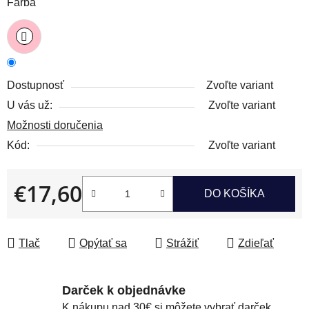
Farba
Dostupnosť
Zvoľte variant
U vás už:
Zvoľte variant
Možnosti doručenia
Kód:
Zvoľte variant
€17,60
DO KOŠÍKA
Jednotková cena:
Tlač
Opýtať sa
Strážiť
Zdieľať
Darček k objednávke
K nákupu nad 30€ si môžete vybrať darček