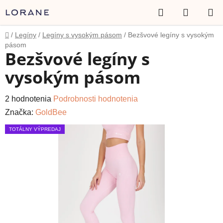
Prejsť
Hľadať
NÁKUP
na
obsah
KOŠÍK
Domov
/
Legíny
/
Legíny s vysokým pásom
/
Bezšvové legíny s vysokým
pásom
Bezšvové legíny s
vysokým pásom
Priemerné
2 hodnotenia
Podrobnosti hodnotenia
hodnotenie
Značka:
GoldBee
produktu
TOTÁLNY VÝPREDAJ
je
5,0
z
5
hviezdičiek.