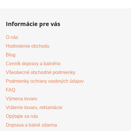
Z
á
Informácie pre vás
p
ä
O nás
t
Hodnotenie obchodu
i
Blog
e
Cenník dopravy a balného
Všeobecné obchodné podmienky
Podmienky ochrany osobných údajov
FAQ
Výmena tovaru
Vrátenie tovaru, reklamácie
Opýtajte sa nás
Doprava a balné zdarma