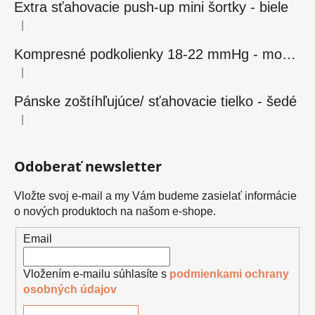
Extra sťahovacie push-up mini šortky - biele
|
Hodnotenie produktu je 5 z 5 hviezdičiek.
Kompresné podkolienky 18-22 mmHg - modré
|
Hodnotenie produktu je 5 z 5 hviezdičiek.
Pánske zoštíhľujúce/ sťahovacie tielko - šedé
|
Hodnotenie produktu je 5 z 5 hviezdičiek.
Odoberať newsletter
Vložte svoj e-mail a my Vám budeme zasielať informácie
o nových produktoch na našom e-shope.
Email
Vložením e-mailu súhlasíte s
podmienkami ochrany
osobných údajov