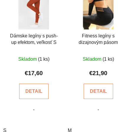
Dámske legíny s push-
Fitness legíny s
up efektom, veľkosť S
dizajnovým pásom
Priemerné
Priemerné
Skladom
(1 ks)
Skladom
(1 ks)
hodnotenie
hodnotenie
produktu
produktu
€17,60
€21,90
je
je
5,0
5,0
DETAIL
DETAIL
z
z
5
5
-
-
hviezdičiek.
hviezdičiek.
S
M