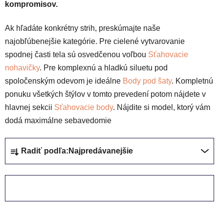
kompromisov.
Ak hľadáte konkrétny strih, preskúmajte naše
najobľúbenejšie kategórie. Pre cielené vytvarovanie
spodnej časti tela sú osvedčenou voľbou
Sťahovacie
nohavičky
. Pre komplexnú a hladkú siluetu pod
spoločenským odevom je ideálne
Body pod šaty
. Kompletnú
ponuku všetkých štýlov v tomto prevedení potom nájdete v
hlavnej sekcii
Sťahovacie body
. Nájdite si model, ktorý vám
dodá maximálne sebavedomie
R
Radiť podľa:
Najpredávanejšie
a
d
e
ZAVRIEŤ FILTER
n
i