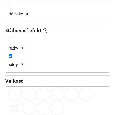
dámske
3
Sťahovací efekt
?
nízky
1
silný
3
Veľkosť