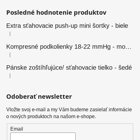
Posledné hodnotenie produktov
Extra sťahovacie push-up mini šortky - biele
|
Hodnotenie produktu je 5 z 5 hviezdičiek.
Kompresné podkolienky 18-22 mmHg - modré
|
Hodnotenie produktu je 5 z 5 hviezdičiek.
Pánske zoštíhľujúce/ sťahovacie tielko - šedé
|
Hodnotenie produktu je 5 z 5 hviezdičiek.
Odoberať newsletter
Vložte svoj e-mail a my Vám budeme zasielať informácie
o nových produktoch na našom e-shope.
Email