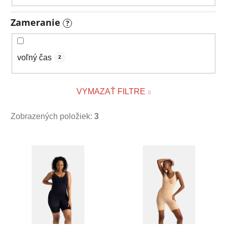
Zameranie
?
voľný čas
2
VYMAZAŤ FILTRE
Zobrazených položiek:
3
V
ý
p
i
s
p
r