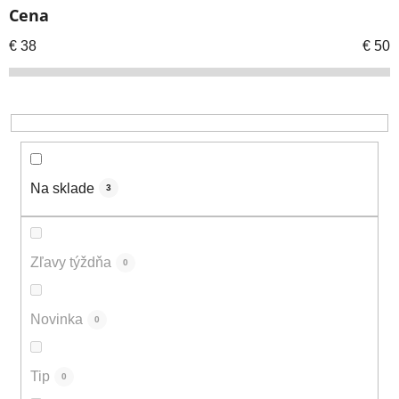
e
Cena
p
r
€
38
€
50
o
d
u
k
t
o
Na sklade
3
v
Zľavy týždňa
0
Novinka
0
Tip
0