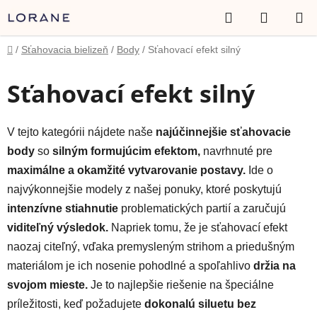
Prejsť
Hľadať
NÁKUP
na
obsah
KOŠÍK
Domov
/
Sťahovacia bielizeň
/
Body
/
Sťahovací efekt silný
Sťahovací efekt silný
V tejto kategórii nájdete naše
najúčinnejšie sťahovacie
body
so
silným formujúcim efektom,
navrhnuté pre
maximálne a okamžité vytvarovanie postavy.
Ide o
najvýkonnejšie modely z našej ponuky, ktoré poskytujú
intenzívne stiahnutie
problematických partií a zaručujú
viditeľný výsledok.
Napriek tomu, že je sťahovací efekt
naozaj citeľný, vďaka premysleným strihom a priedušným
materiálom je ich nosenie pohodlné a spoľahlivo
držia na
svojom mieste.
Je to najlepšie riešenie na špeciálne
príležitosti, keď požadujete
dokonalú siluetu bez