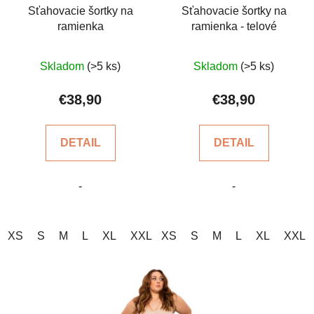
o
Sťahovacie šortky na
Sťahovacie šortky na
ramienka
ramienka - telové
d
u
Priemerné
Priemerné
k
Skladom
(>5 ks)
Skladom
(>5 ks)
hodnotenie
hodnotenie
t
produktu
produktu
€38,90
€38,90
o
je
je
v
5,0
5,0
DETAIL
DETAIL
z
z
5
5
-
-
hviezdičiek.
hviezdičiek.
XS
S
M
L
XL
XXL
XS
S
M
L
XL
XXL