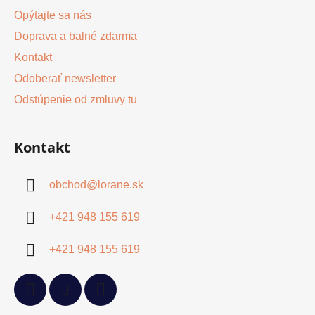
s
Opýtajte sa nás
u
Doprava a balné zdarma
Kontakt
Odoberať newsletter
Odstúpenie od zmluvy tu
Kontakt
obchod
@
lorane.sk
+421 948 155 619
+421 948 155 619