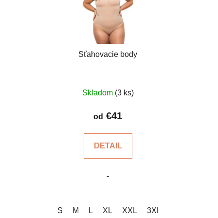
Sťahovacie body
Priemerné
Skladom
(3 ks)
hodnotenie
produktu
€41
od
je
4,5
DETAIL
z
5
-
hviezdičiek.
S
M
L
XL
XXL
3XL
4XL
5XL