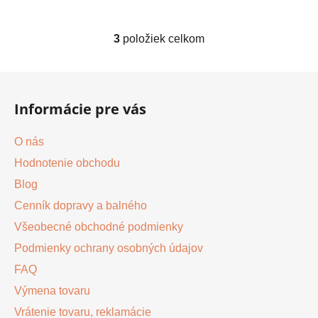
3
položiek celkom
O
v
l
Z
á
á
d
Informácie pre vás
p
a
ä
c
O nás
t
i
Hodnotenie obchodu
i
e
p
Blog
e
r
Cenník dopravy a balného
v
Všeobecné obchodné podmienky
k
y
Podmienky ochrany osobných údajov
v
FAQ
ý
Výmena tovaru
p
i
Vrátenie tovaru, reklamácie