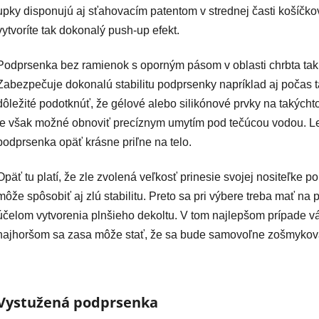
upky disponujú aj sťahovacím patentom v strednej časti košíčko
vytvoríte tak dokonalý push-up efekt.
Podprsenka bez ramienok s oporným pásom v oblasti chrbta taki
Zabezpečuje dokonalú stabilitu podprsenky napríklad aj počas 
dôležité podotknúť, že gélové alebo silikónové prvky na takýcht
je však možné obnoviť precíznym umytím pod tečúcou vodou. Le
podprsenka opäť krásne priľne na telo.
Opäť tu platí, že zle zvolená veľkosť prinesie svojej nositeľke
môže spôsobiť aj zlú stabilitu. Preto sa pri výbere treba mať n
účelom vytvorenia plnšieho dekoltu. V tom najlepšom prípade vá
najhoršom sa zasa môže stať, že sa bude samovoľne zošmykov
Vystužená podprsenka