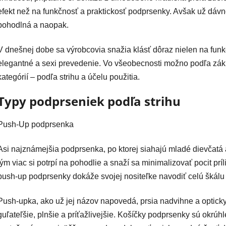
efekt než na funkčnosť a praktickosť podprsenky. Avšak už dáv
pohodlná a naopak.
V dnešnej dobe sa výrobcovia snažia klásť dôraz nielen na funkč
elegantné a sexi prevedenie. Vo všeobecnosti možno podľa zákl
kategórií – podľa strihu a účelu použitia.
Typy podprseniek podľa strihu
Push-Up podprsenka
Asi najznámejšia podprsenka, po ktorej siahajú mladé dievčatá 
tým viac si potrpí na pohodlie a snaží sa minimalizovať pocit p
push-up podprsenky dokáže svojej nositeľke navodiť celú škálu
Push-upka, ako už jej názov napovedá, prsia nadvihne a optick
guľateľšie, plnšie a príťažlivejšie. Košíčky podprsenky sú okrú