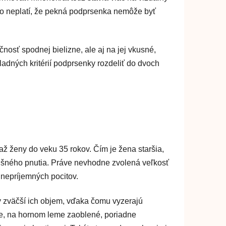
no neplatí, že pekná podprsenka nemôže byť
nosť spodnej bielizne, ale aj na jej vkusné,
adných kritérií podprsenky rozdeliť do dvoch
až ženy do veku 35 rokov. Čím je žena staršia,
rílišného pnutia. Práve nevhodne zvolená veľkosť
 nepríjemných pocitov.
y zväčší ich objem, vďaka čomu vyzerajú
hle, na hornom leme zaoblené, poriadne