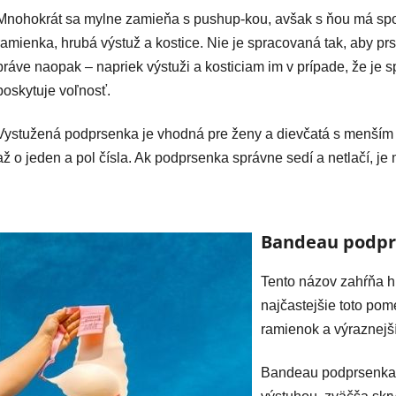
Mnohokrát sa mylne zamieňa s pushup-kou, avšak s ňou má spoloč
ramienka, hrubá výstuž a kostice. Nie je spracovaná tak, aby pr
práve naopak – napriek výstuži a kosticiam im v prípade, že je 
poskytuje voľnosť.
Vystužená podprsenka je vhodná pre ženy a dievčatá s menším p
až o jeden a pol čísla. Ak podprsenka správne sedí a netlačí, j
Bandeau podp
Tento názov zahŕňa h
najčastejšie toto pom
ramienok a výraznejš
Bandeau podprsenka t