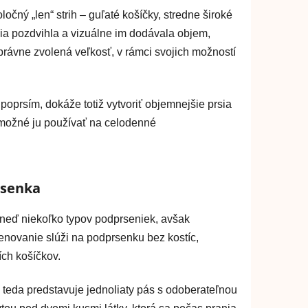
ný „len“ strih – guľaté košíčky, stredne široké
sia pozdvihla a vizuálne im dodávala objem,
správne zvolená veľkosť, v rámci svojich možností
oprsím, dokáže totiž vytvoriť objemnejšie prsia
e možné ju používať na celodenné
rsenka
neď niekoľko typov podprseniek, avšak
enovanie slúži na podprsenku bez kostíc,
ích košíčkov.
eda predstavuje jednoliaty pás s odoberateľnou