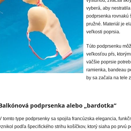
výstuhou, zväčša skry
vyberá, aby nestratil
podprsenka rovnakú ší
pružné. Materiál je el
veľkosti poprsia.
Túto podprsenku môžu
veľkosťou pŕs, ktorým
väčšie poprsie potreb
ramienka, bandeau po
by sa začala na tele
Balkónová podprsenka alebo „bardotka“
V tomto type podprsenky sa spojila francúzska elegancia, funk
vznikol podľa špecifického strihu košíčkov, ktorý siaha po prvú 