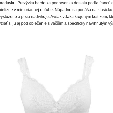
bradavku. Prezývku bardotka podprsenka dostala podľa francúzsk
bielizne v mimoriadnej obľube. Nápadne sa ponáša na klasickú 
vystužené a prsia nadvihuje. Avšak vďaka krojeným košíkom, kt
vziať si ju aj pod oblečenie s väčším a špecificky navrhnutým vý