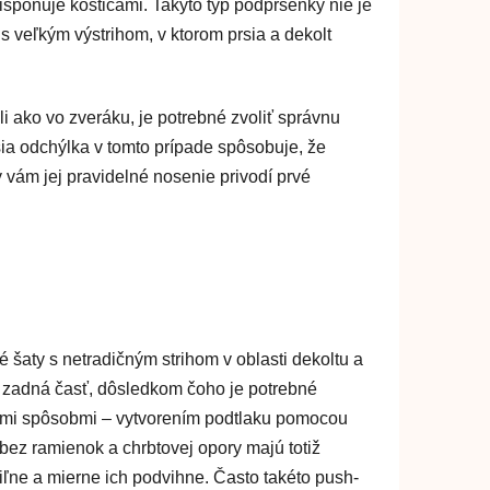
ponuje kosticami. Takýto typ podprsenky nie je
s veľkým výstrihom, v ktorom prsia a dekolt
i ako vo zveráku, je potrebné zvoliť správnu
ia odchýlka v tomto prípade spôsobuje, že
 vám jej pravidelné nosenie privodí prvé
é šaty s netradičným strihom v oblasti dekoltu a
 zadná časť, dôsledkom čoho je potrebné
vomi spôsobmi – vytvorením podtlaku pomocou
bez ramienok a chrbtovej opory majú totiž
iľne a mierne ich podvihne. Často takéto push-