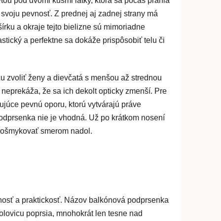
tou pod dvomi kusmi látky, ktorá sa počas prania
a svoju pevnosť. Z prednej aj zadnej strany má
rku a okraje tejto bielizne sú mimoriadne
astický a perfektne sa dokáže prispôsobiť telu či
 zvoliť ženy a dievčatá s menšou až strednou
 neprekáža, že sa ich dekolt opticky zmenší. Pre
ujúce pevnú oporu, ktorú vytvárajú práve
dprsenka nie je vhodná. Už po krátkom nosení
 zošmykovať smerom nadol.
čnosť a praktickosť. Názov balkónová podprsenka
polovicu poprsia, mnohokrát len tesne nad