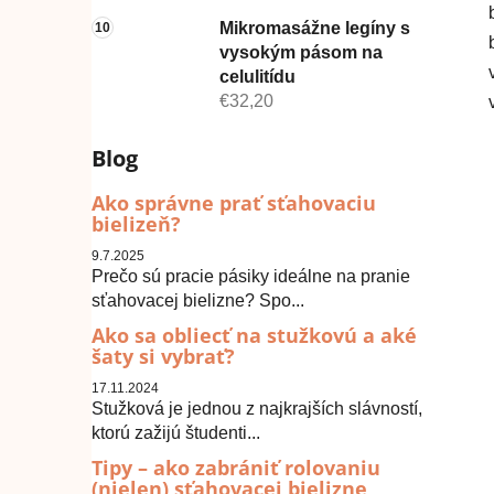
Mikromasážne legíny s
vysokým pásom na
celulitídu
€32,20
Blog
Ako správne prať sťahovaciu
bielizeň?
9.7.2025
Prečo sú pracie pásiky ideálne na pranie
sťahovacej bielizne? Spo...
Ako sa obliecť na stužkovú a aké
šaty si vybrať?
17.11.2024
Stužková je jednou z najkrajších slávností,
ktorú zažijú študenti...
Tipy – ako zabrániť rolovaniu
(nielen) sťahovacej bielizne