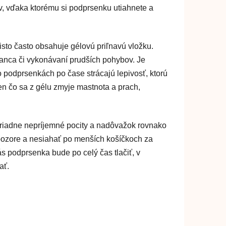
v, vďaka ktorému si podprsenku utiahnete a
sto často obsahuje gélovú priľnavú vložku.
tanca či vykonávaní prudších pohybov. Je
o podprsenkách po čase strácajú lepivosť, ktorú
n čo sa z gélu zmyje mastnota a prach,
 poriadne nepríjemné pocity a nadôvažok rovnako
a pozore a nesiahať po menších košíčkoch za
s podprsenka bude po celý čas tlačiť, v
ať.