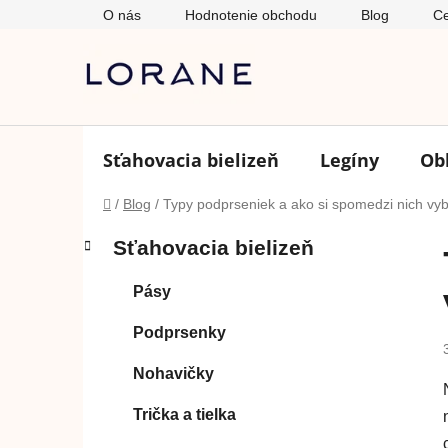
Prejsť
O nás
Hodnotenie obchodu
Blog
Ce
na
obsah
Sťahovacia bielizeň
Legíny
Ob
Domov
/
Blog
/
Typy podprseniek a ako si spomedzi nich vyb
B
K
Preskočiť
Sťahovacia bielizeň
a
o
kategórie
t
č
Pásy
e
n
g
ý
Podprsenky
ó
p
r
Nohavičky
i
a
e
n
Trička a tielka
e