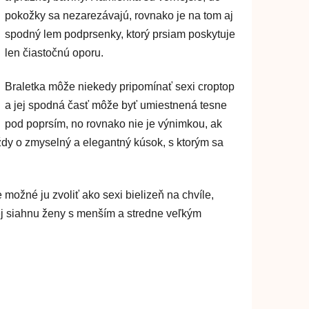
pokožky sa nezarezávajú, rovnako je na tom aj
spodný lem podprsenky, ktorý prsiam poskytuje
len čiastočnú oporu.
Braletka môže niekedy pripomínať sexi croptop
a jej spodná časť môže byť umiestnená tesne
pod poprsím, no rovnako nie je výnimkou, ak
dy o zmyselný a elegantný kúsok, s ktorým sa
možné ju zvoliť ako sexi bielizeň na chvíle,
ej siahnu ženy s menším a stredne veľkým