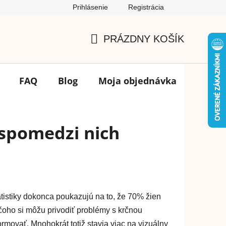
Prihlásenie
Registrácia
Podmienky ochrany osobných údajov
FAQ
Výmena tovar
PRÁZDNY KOŠÍK
NÁKUPNÝ
KOŠÍK
FAQ
Blog
Moja objednávka
Značk
 spomedzi nich
istiky dokonca poukazujú na to, že 70% žien
oho si môžu privodiť problémy s krčnou
rmovať. Mnohokrát totiž stavia viac na vizuálny