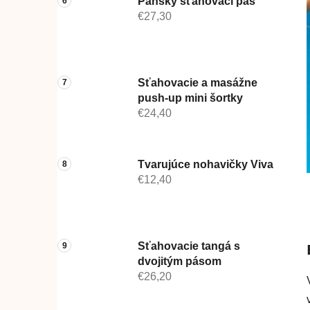
Pánsky sťahovací pás
€27,30
Sťahovacie a masážne
push-up mini šortky
€24,40
Tvarujúce nohavičky Viva
€12,40
Sťahovacie tangá s
dvojitým pásom
€26,20