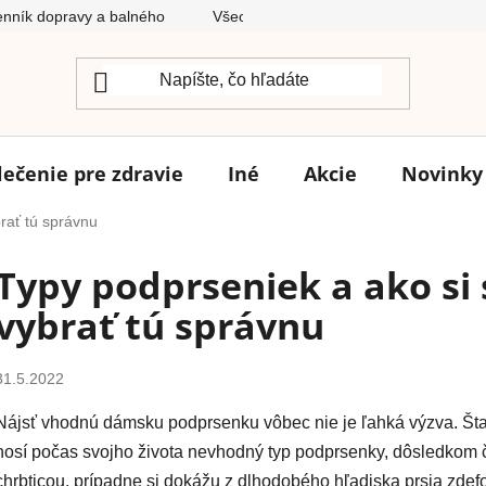
nník dopravy a balného
Všeobecné obchodné podmienky
lečenie pre zdravie
Iné
Akcie
Novinky
rať tú správnu
Typy podprseniek a ako si
vybrať tú správnu
31.5.2022
Nájsť vhodnú dámsku podprsenku vôbec nie je ľahká výzva. Štat
nosí počas svojho života nevhodný typ podprsenky, dôsledkom č
chrbticou, prípadne si dokážu z dlhodobého hľadiska prsia zdefo