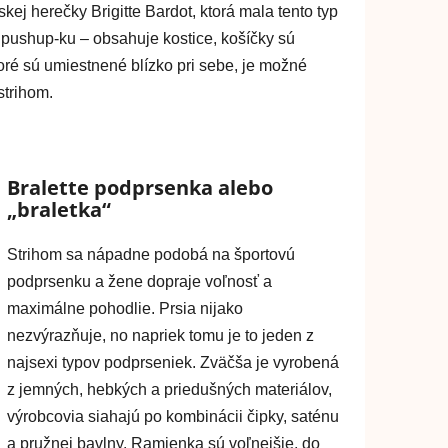
ej herečky Brigitte Bardot, ktorá mala tento typ
pushup-ku – obsahuje kostice, košíčky sú
oré sú umiestnené blízko pri sebe, je možné
strihom.
Bralette podprsenka alebo
„braletka“
Strihom sa nápadne podobá na športovú
podprsenku a žene dopraje voľnosť a
maximálne pohodlie. Prsia nijako
nezvýrazňuje, no napriek tomu je to jeden z
najsexi typov podprseniek. Zväčša je vyrobená
z jemných, hebkých a priedušných materiálov,
výrobcovia siahajú po kombinácii čipky, saténu
a pružnej bavlny. Ramienka sú voľnejšie, do