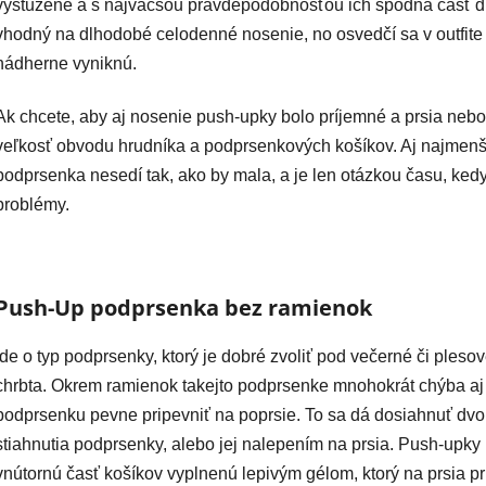
vystužené a s najväčšou pravdepodobnosťou ich spodná časť dis
vhodný na dlhodobé celodenné nosenie, no osvedčí sa v outfite 
nádherne vyniknú.
Ak chcete, aby aj nosenie push-upky bolo príjemné a prsia nebol
veľkosť obvodu hrudníka a podprsenkových košíkov. Aj najmenš
podprsenka nesedí tak, ako by mala, a je len otázkou času, kedy
problémy.
Push-Up podprsenka bez ramienok
Ide o typ podprsenky, ktorý je dobré zvoliť pod večerné či plesov
chrbta. Okrem ramienok takejto podprsenke mnohokrát chýba aj
podprsenku pevne pripevniť na poprsie. To sa dá dosiahnuť d
stiahnutia podprsenky, alebo jej nalepením na prsia. Push-upky 
vnútornú časť košíkov vyplnenú lepivým gélom, ktorý na prsia pr